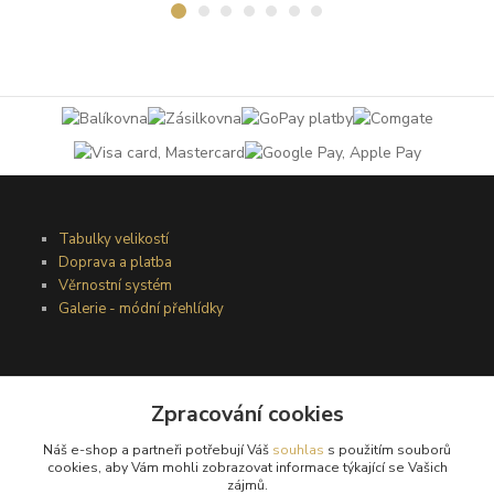
Tabulky velikostí
Doprava a platba
Věrnostní systém
Galerie - módní přehlídky
Podmínky užití webového rozhraní
Obchodní podmínky
Zpracování cookies
Ochrana osobních údajů
Náš e-shop a partneři potřebují Váš
souhlas
s použitím souborů
Kontakty
cookies, aby Vám mohli zobrazovat informace týkající se Vašich
zájmů.