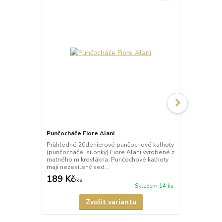
Punčocháče Fiore Alani
Punčocháče 
Průhledné 20denierové punčochové kalhoty
Průhledné 1
(punčocháče, silonky) Fiore Alani vyrobené z
kalhoty (pun
matného mikrovlákna. Punčochové kalhoty
Punčochové k
mají nezesílený sed...
zesílené špič
189 Kč
69 Kč
/
ks
/
ks
Skladem 14 ks
Zvolit variantu