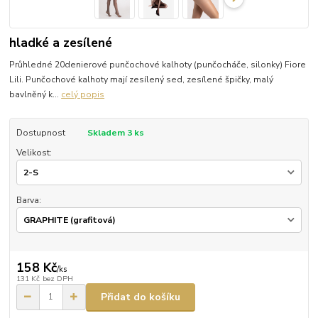
hladké a zesílené
Průhledné 20denierové punčochové kalhoty (punčocháče, silonky) Fiore
Lili. Punčochové kalhoty mají zesílený sed, zesílené špičky, malý
bavlněný k...
celý popis
Dostupnost
Skladem 3 ks
Velikost:
Barva:
158 Kč
/
ks
131 Kč
bez DPH
Přidat do košíku