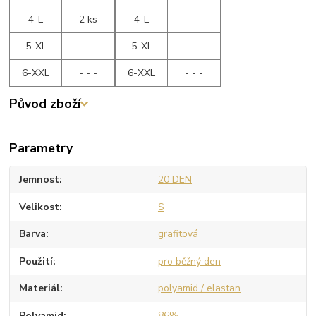
4-L
2 ks
4-L
- - -
5-XL
- - -
5-XL
- - -
6-XXL
- - -
6-XXL
- - -
Původ zboží
Parametry
Jemnost
20 DEN
Velikost
S
Barva
grafitová
Použití
pro běžný den
Materiál
polyamid / elastan
Polyamid
86%