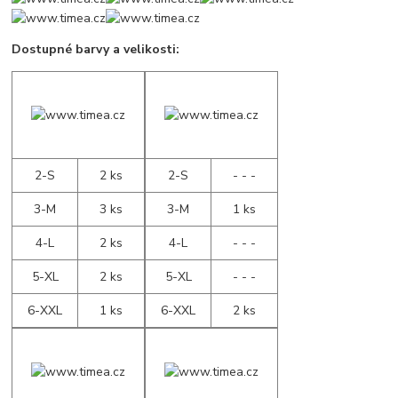
Dostupné barvy a velikosti:
2-S
2 ks
2-S
- - -
3-M
3 ks
3-M
1 ks
4-L
2 ks
4-L
- - -
5-XL
2 ks
5-XL
- - -
6-XXL
1 ks
6-XXL
2 ks