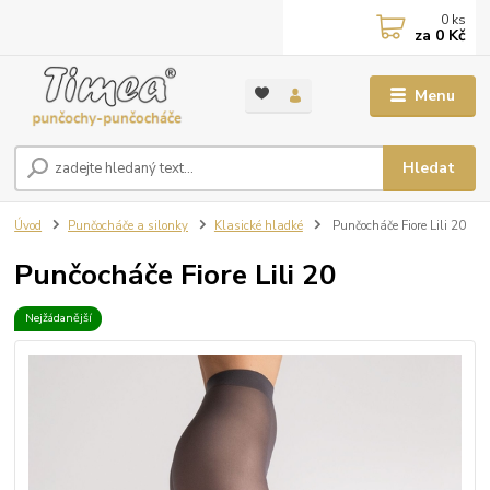
0
ks
za
0 Kč
Menu
Hledat
Úvod
Punčocháče a silonky
Klasické hladké
Punčocháče Fiore Lili 20
Punčocháče Fiore Lili 20
Nejžádanější