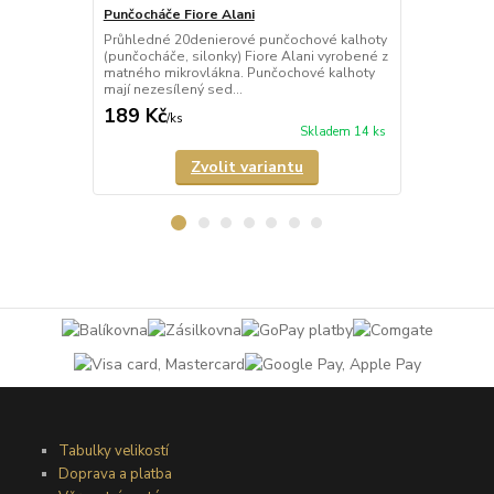
Punčocháče Fiore Alani
Punčocháče 
Průhledné 20denierové punčochové kalhoty
Průhledné 1
(punčocháče, silonky) Fiore Alani vyrobené z
kalhoty (pun
matného mikrovlákna. Punčochové kalhoty
Punčochové k
mají nezesílený sed...
zesílené špič
189 Kč
69 Kč
/
ks
/
ks
Skladem 14 ks
Zvolit variantu
Tabulky velikostí
Doprava a platba