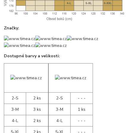
Značky:
Dostupné barvy a velikosti:
2-S
2 ks
2-S
- - -
3-M
3 ks
3-M
1 ks
4-L
2 ks
4-L
- - -
5-XL
2 ks
5-XL
- - -