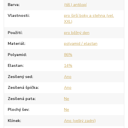
Barva
(těl.) antilopí
Vlastnosti
pro širší boky a stehna (vel.
XXL)
Použití
pro běžný den
Materiál
polyamid / elastan
Polyamid
86%
Elastan
14%
Zesílený sed
Ano
Zesílená špička
Ano
Zesílená pata
Ne
Plochý šev
Ne
Klínek
Ano (velký zadní)