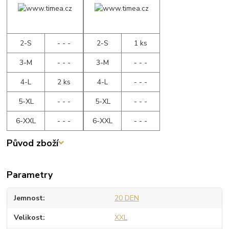
2-S
- - -
2-S
1 ks
3-M
- - -
3-M
- - -
4-L
2 ks
4-L
- - -
5-XL
- - -
5-XL
- - -
6-XXL
- - -
6-XXL
- - -
Původ zboží
Parametry
Jemnost
20 DEN
Velikost
XXL