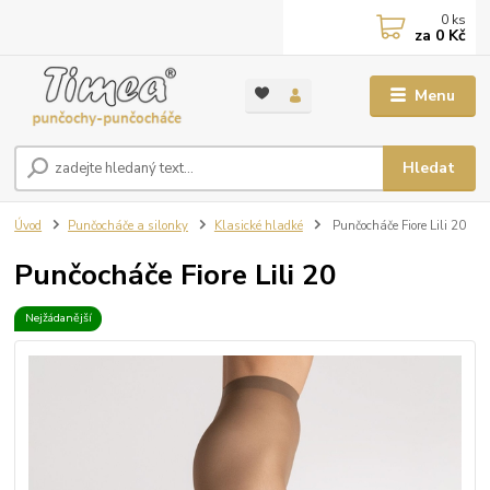
0
ks
za
0 Kč
Menu
Hledat
Úvod
Punčocháče a silonky
Klasické hladké
Punčocháče Fiore Lili 20
Punčocháče Fiore Lili 20
Nejžádanější