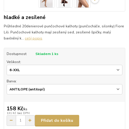
hladké a zesílené
Průhledné 20denierové punčochové kalhoty (punčocháče, silonky) Fiore
Lili. Punčochové kalhoty mají zesílený sed, zesílené špičky, malý
bavlněný k...
celý popis
Dostupnost
Skladem 1 ks
Velikost:
Barva:
158 Kč
/
ks
131 Kč
bez DPH
Přidat do košíku