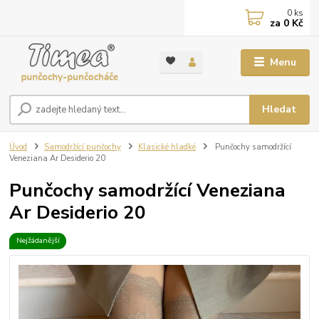
0
ks
za
0 Kč
Menu
Hledat
Úvod
Samodržící punčochy
Klasické hladké
Punčochy samodržící
Veneziana Ar Desiderio 20
Punčochy samodržící Veneziana
Ar Desiderio 20
Nejžádanější