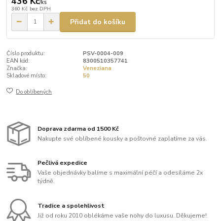
436 Kč
/
ks
360 Kč
bez DPH
Přidat do košíku
Číslo produktu:
PSV-0004-009
EAN kód:
8300510357741
Značka:
Veneziana
Skladové místo:
50
Do oblíbených
Doprava zdarma od 1500 Kč
Nakupte své oblíbené kousky a poštovné zaplatíme za vás.
Pečlivá expedice
Vaše objednávky balíme s maximální péčí a odesíláme 2x
týdně.
Tradice a spolehlivost
Již od roku 2010 oblékáme vaše nohy do luxusu. Děkujeme!