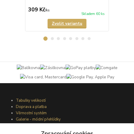
309 Kč
349 Kč
/
ks
/
ks
Skladem 60 ks
Zvolit variantu
Tabulky velikostí
Doprava a platba
Věrnostní systém
Galerie - módní přehlídky
Zpracování cookies