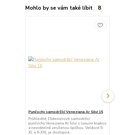
Mohlo by se vám také líbit
8
Punčochy samodržící Veneziana Ar Silvi 15
Punčochy sa
Průhledné 15denierové samodržící
Neprůhledné
punčochy Veneziana Ar Silvi s luxusní krajkou
punčochy Ve
a neviditelně zesílenou špičkou. Velikost 5-
matného a p
XL a 6-XXL je dostupná...
Samodržící p