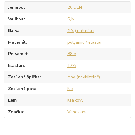
Jemnost
20 DEN
Velikost
S/M
Barva
(těl.) naturální
Materiál
polyamid / elastan
Polyamid
88%
Elastan
12%
Zesílená špička
Ano (neviditelně)
Zesílená pata
Ne
Lem
Krajkový
Značka
Veneziana