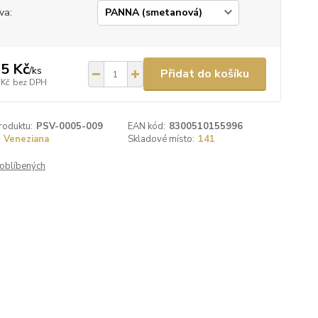
va:
5 Kč
/
ks
Přidat do košíku
 Kč
bez DPH
roduktu:
PSV-0005-009
EAN kód:
8300510155996
Veneziana
Skladové místo:
141
oblíbených