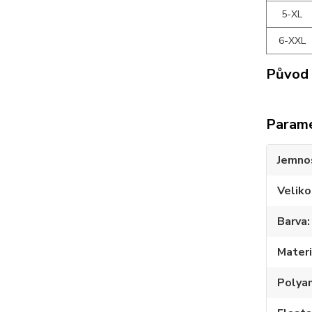
5-XL
6-XXL
Původ 
Param
Jemno
Veliko
Barva
Materi
Polya