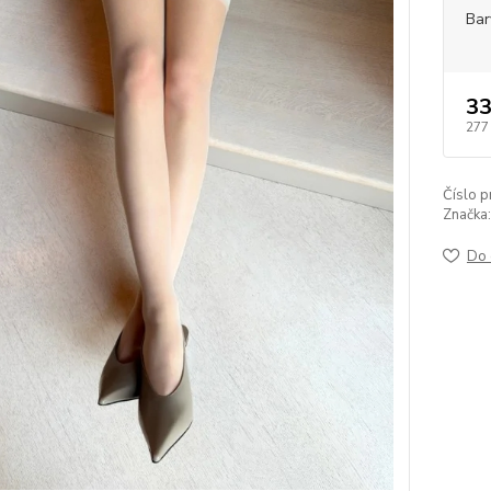
Bar
33
277
Číslo p
Značka:
Do 