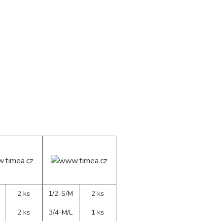
2 ks
1/2-S/M
2 ks
2 ks
3/4-M/L
1 ks