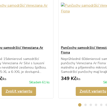
y samodržící Veneziana Ar
Punčochy samodržící Venezi
Fiona
é 15denierové samodržící
Neprůhledné 60denierové sam
 Veneziana Ar Silvi s luxusní
punčochy Veneziana Ar Fiona
a neviditelně zesílenou špičkou.
matného a příjemného mikrovl
 5-XL a 6-XXL je dostupná...
Samodržící punčochy mají krajk
č
349 Kč
/
ks
/
ks
Skladem 61 ks
Sk
Zvolit variantu
Zvolit variantu