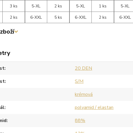
3 ks
5-XL
2 ks
5-XL
1 ks
5-XL
2 ks
6-XXL
5 ks
6-XXL
2 ks
6-XXL
zboží
etry
st
20 DEN
st
S/M
krémová
ál
polyamid / elastan
mid
88%