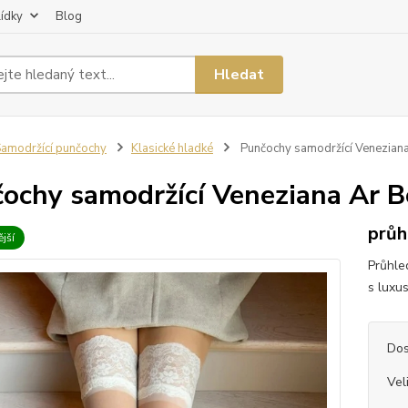
lídky
Blog
Hledat
amodržící punčochy
Klasické hladké
Punčochy samodržící Veneziana 
ochy samodržící Veneziana Ar B
průh
jší
Průhle
s luxus
Dos
Vel