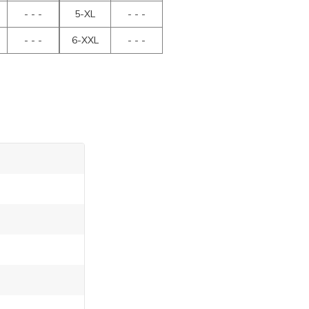
- - -
5-XL
- - -
- - -
6-XXL
- - -