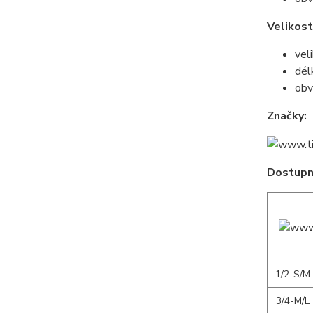
Velikos
vel
dél
obv
Značky:
Dostupné
1/2-S/M
3/4-M/L