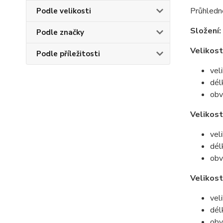
Průhledné
Podle velikosti
Složení:
Podle značky
Velikost
Podle příležitosti
vel
dél
obv
Velikost
vel
dél
obv
Velikost
vel
dél
obv