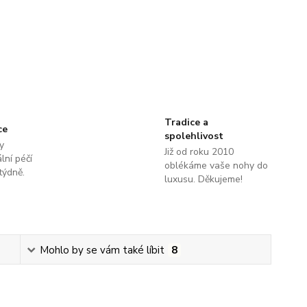
Tradice a
ce
spolehlivost
y
Již od roku 2010
lní péčí
oblékáme vaše nohy do
týdně.
luxusu. Děkujeme!
Mohlo by se vám také líbit
8