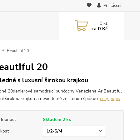
Přihlášení
0
ks
za
0 Kč
Ar Beautiful 20
eautiful 20
ledné s luxusní širokou krajkou
dné 20denierové samodržící punčochy Veneziana Ar Beautiful
ní širokou krajkou a neviditelně zesílenou špičkou.
celý popis
tupnost
Skladem 2 ks
ikost: