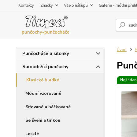
Kontakty
Značky
Vše o nákupu
Galerie - módní přeh
Úvod
S
Punčocháče a silonky
Punč
Samodržící punčochy
Klasické hladké
Nejžádaně
Módní vzorované
Síťované a háčkované
Se švem a linkou
Lesklé