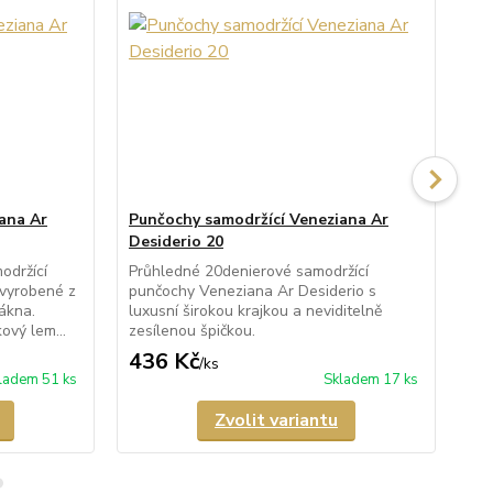
ana Ar
Punčochy samodržící Veneziana Ar
Pu
Desiderio 20
Al
održící
Průhledné 20denierové samodržící
Prů
 vyrobené z
punčochy Veneziana Ar Desiderio s
pun
ákna.
luxusní širokou krajkou a neviditelně
lux
ový lem...
zesílenou špičkou.
kra
436 Kč
3
/
ks
ladem 51 ks
Skladem 17 ks
Zvolit variantu