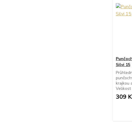
Punčoch
Silvi 15
Průhledn
punčochy
krajkou 
Velikost
309 K