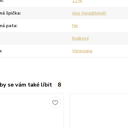
an
12%
ná špička
Ano (neviditelně)
ná pata
Ne
Krajkový
a
Veneziana
by se vám také líbit
8