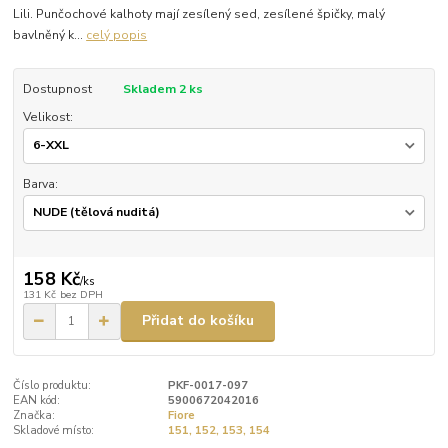
Lili. Punčochové kalhoty mají zesílený sed, zesílené špičky, malý
bavlněný k...
celý popis
Dostupnost
Skladem 2 ks
Velikost:
Barva:
158 Kč
/
ks
131 Kč
bez DPH
Přidat do košíku
Číslo produktu:
PKF-0017-097
EAN kód:
5900672042016
Značka:
Fiore
Skladové místo:
151, 152, 153, 154