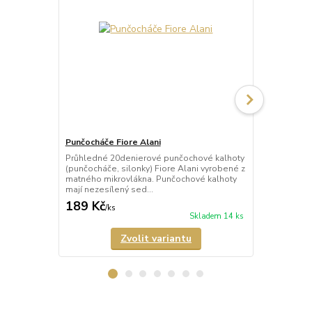
Punčocháče Fiore Alani
Punčocháče 
Průhledné 20denierové punčochové kalhoty
Průhledné 1
(punčocháče, silonky) Fiore Alani vyrobené z
kalhoty (pun
matného mikrovlákna. Punčochové kalhoty
Punčochové k
mají nezesílený sed...
zesílené špič
189 Kč
69 Kč
/
ks
/
ks
Skladem 14 ks
Zvolit variantu