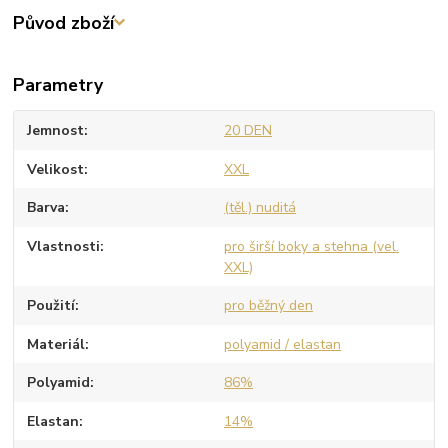
Původ zboží
Parametry
Jemnost
20 DEN
Velikost
XXL
Barva
(těl.) nuditá
Vlastnosti
pro širší boky a stehna (vel.
XXL)
Použití
pro běžný den
Materiál
polyamid / elastan
Polyamid
86%
Elastan
14%