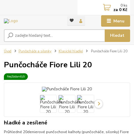
0
ks
za
0 Kč
Menu
Hledat
Úvod
Punčocháče a silonky
Klasické hladké
Punčocháče Fiore Lili 20
Punčocháče Fiore Lili 20
Nejžádanější
hladké a zesílené
Průhledné 20denierové punčochové kalhoty (punčocháče, silonky) Fiore