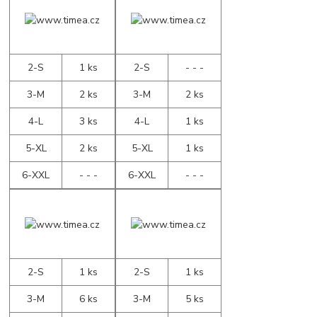
2-S
1 ks
2-S
- - -
3-M
2 ks
3-M
2 ks
4-L
3 ks
4-L
1 ks
5-XL
2 ks
5-XL
1 ks
6-XXL
- - -
6-XXL
- - -
2-S
1 ks
2-S
1 ks
3-M
6 ks
3-M
5 ks