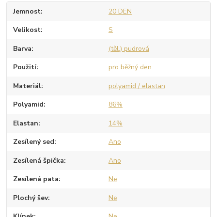
Jemnost
20 DEN
Velikost
S
Barva
(těl.) pudrová
Použití
pro běžný den
Materiál
polyamid / elastan
Polyamid
86%
Elastan
14%
Zesílený sed
Ano
Zesílená špička
Ano
Zesílená pata
Ne
Plochý šev
Ne
Klínek
Ne