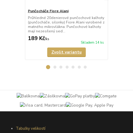
Punčocháče Fiore Alani
Punčocháče 
Průhledné 20denierové punčochové kalhoty
Průhledné 1
(punčocháče, silonky) Fiore Alani vyrobené z
kalhoty (pun
matného mikrovlákna. Punčochové kalhoty
Punčochové k
mají nezesílený sed...
zesílené špič
189 Kč
69 Kč
/
ks
/
ks
Skladem 14 ks
Zvolit variantu
Tabulky velikostí