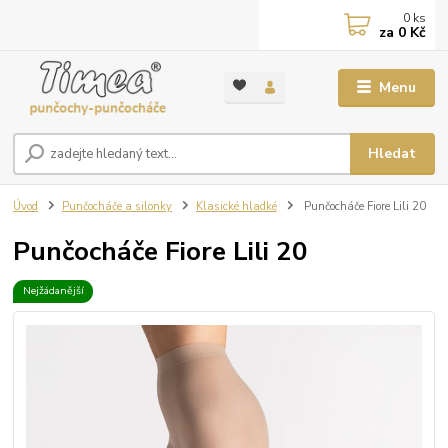
0
ks
za
0 Kč
Menu
Hledat
Úvod
Punčocháče a silonky
Klasické hladké
Punčocháče Fiore Lili 20
Punčocháče Fiore Lili 20
Nejžádanější