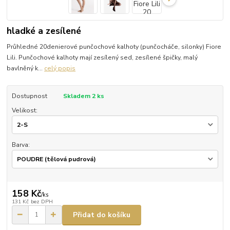
hladké a zesílené
Průhledné 20denierové punčochové kalhoty (punčocháče, silonky) Fiore
Lili. Punčochové kalhoty mají zesílený sed, zesílené špičky, malý
bavlněný k...
celý popis
Dostupnost
Skladem 2 ks
Velikost:
Barva:
158 Kč
/
ks
131 Kč
bez DPH
Přidat do košíku