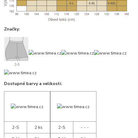
Značky:
Dostupné barvy a velikosti:
2-S
2 ks
2-S
- - -