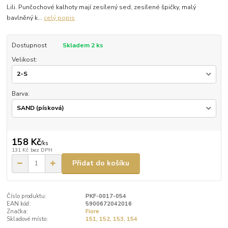
Lili. Punčochové kalhoty mají zesílený sed, zesílené špičky, malý
bavlněný k...
celý popis
Dostupnost
Skladem 2 ks
Velikost:
Barva:
158 Kč
/
ks
131 Kč
bez DPH
Přidat do košíku
Číslo produktu:
PKF-0017-054
EAN kód:
5900672042016
Značka:
Fiore
Skladové místo:
151, 152, 153, 154