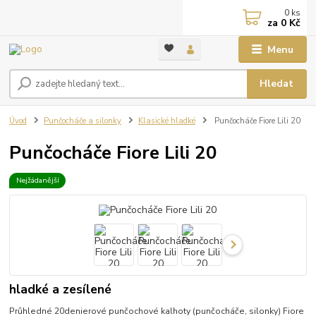
0
ks
za
0 Kč
Menu
Hledat
Úvod
Punčocháče a silonky
Klasické hladké
Punčocháče Fiore Lili 20
Punčocháče Fiore Lili 20
Nejžádanější
hladké a zesílené
Průhledné 20denierové punčochové kalhoty (punčocháče, silonky) Fiore