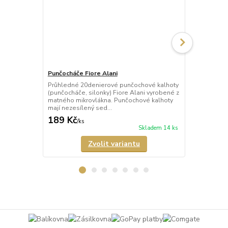
Punčocháče Fiore Alani
Punčocháče 
Průhledné 20denierové punčochové kalhoty
Průhledné 1
(punčocháče, silonky) Fiore Alani vyrobené z
kalhoty (pun
matného mikrovlákna. Punčochové kalhoty
Punčochové k
mají nezesílený sed...
zesílené špič
189 Kč
69 Kč
/
ks
/
ks
Skladem 14 ks
Zvolit variantu