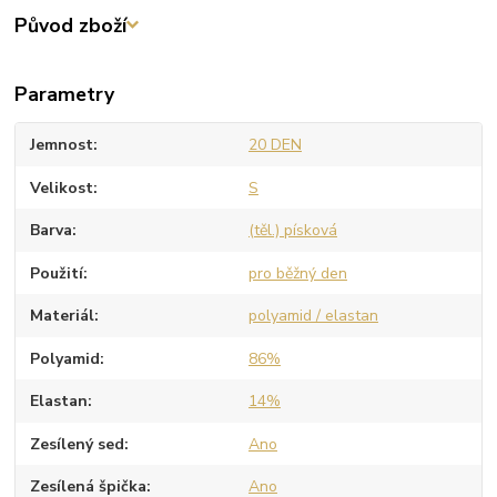
Původ zboží
Parametry
Jemnost
20 DEN
Velikost
S
Barva
(těl.) písková
Použití
pro běžný den
Materiál
polyamid / elastan
Polyamid
86%
Elastan
14%
Zesílený sed
Ano
Zesílená špička
Ano