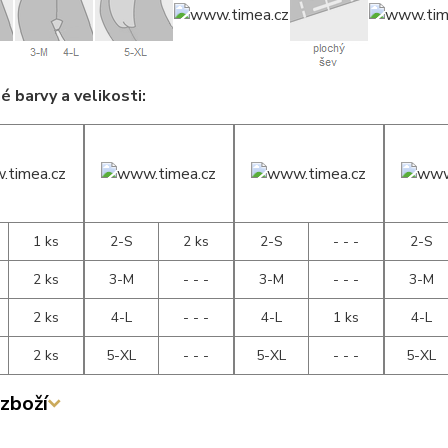
 barvy a velikosti:
1 ks
2-S
2 ks
2-S
- - -
2-S
2 ks
3-M
- - -
3-M
- - -
3-M
2 ks
4-L
- - -
4-L
1 ks
4-L
2 ks
5-XL
- - -
5-XL
- - -
5-XL
zboží