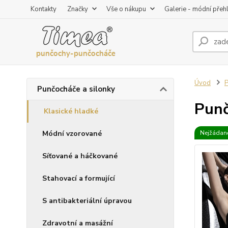
Kontakty
Značky
Vše o nákupu
Galerie - módní přeh
Úvod
P
Punčocháče a silonky
Punč
Klasické hladké
Módní vzorované
Nejžádaně
Síťované a háčkované
Stahovací a formující
S antibakteriální úpravou
Zdravotní a masážní