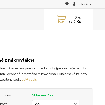
Přihlášení
0
ks
za
0 Kč
é z mikrovlákna
dné 20denierové punčochové kalhoty (punčocháče, silonky)
Alani vyrobené z matného mikrovlákna. Punčochové kalhoty
zesílený sed...
celý popis
tupnost
Skladem 2 ks
ikost: