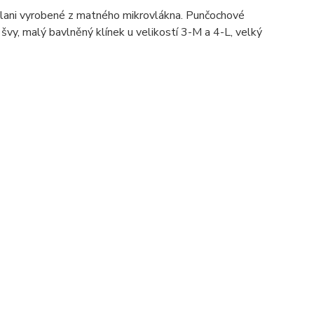
Alani vyrobené z matného mikrovlákna. Punčochové
 švy, malý bavlněný klínek u velikostí 3-M a 4-L, velký