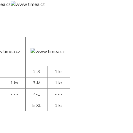
- - -
2-S
1 ks
1 ks
3-M
1 ks
- - -
4-L
- - -
- - -
5-XL
1 ks