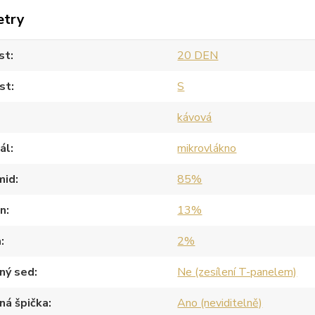
etry
st
20 DEN
st
S
kávová
ál
mikrovlákno
mid
85%
an
13%
a
2%
ný sed
Ne (zesílení T-panelem)
ná špička
Ano (neviditelně)