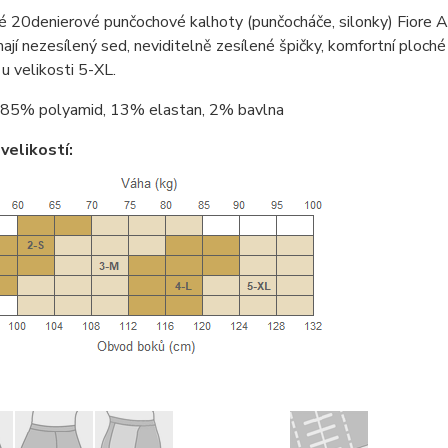
é 20denierové punčochové kalhoty (punčocháče, silonky) Fiore 
ají nezesílený sed, neviditelně zesílené špičky, komfortní ploché
 u velikosti 5-XL.
85% polyamid, 13% elastan, 2% bavlna
velikostí: