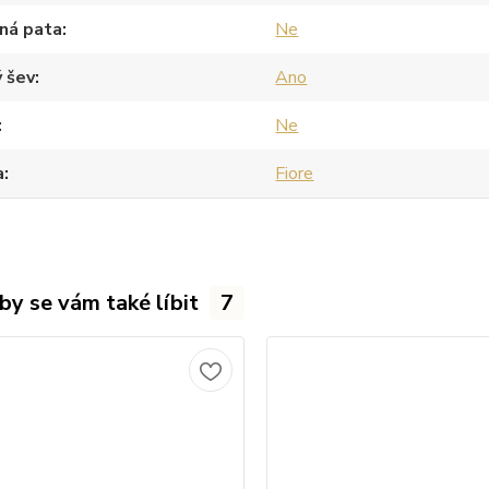
ná pata
Ne
 šev
Ano
Ne
a
Fiore
by se vám také líbit
7