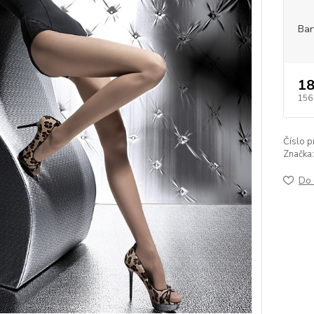
Bar
18
156
Číslo p
Značka:
Do 