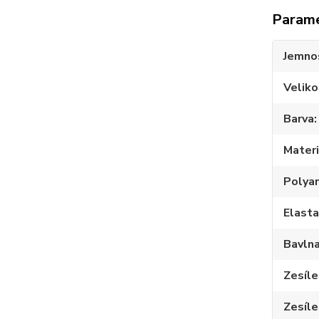
Param
Jemno
Veliko
Barva
Materi
Polya
Elast
Bavln
Zesíle
Zesíle