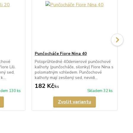
Punčocháče Fiore Nina 40
Pu
chové
Poloprůhledné 40denierové punčochové
Pr
ore Lili.
kalhoty (punčocháče, silonky) Fiore Nina s
kal
ený sed,
polomatným vzhledem. Punčochové
s i
k...
kalhoty mají zesílený sed, nevidi...
maj
182 Kč
2
/
ks
adem 130 ks
Skladem 32 ks
Zvolit variantu