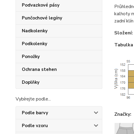
Podvazkové pásy
Průhledn
kalhoty m
Punčochové legíny
zadní klín
Nadkolenky
Složení:
Podkolenky
Tabulka 
Ponožky
Ochrana stehen
Doplňky
Vybírejte podle...
Podle barvy
Značky:
Podle vzoru