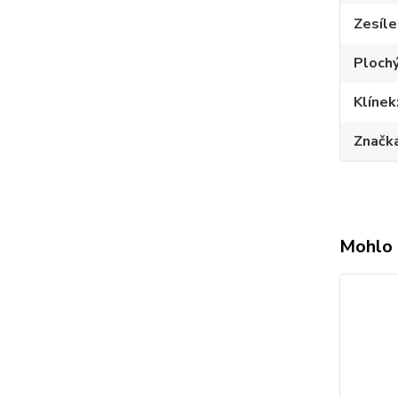
Zesíle
Plochý
Klínek
Značk
Mohlo 