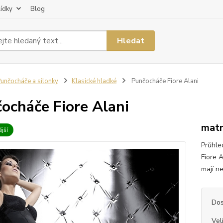
lídky
Blog
Hledat
unčocháče a silonky
Klasické hladké
Punčocháče Fiore Alani
ocháče Fiore Alani
matn
jší
Průhle
Fiore 
mají ne
Dos
Vel