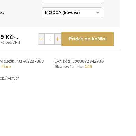
va:
9 Kč
/
ks
Přidat do košíku
 Kč
bez DPH
roduktu:
PKF-0221-009
EAN kód:
5900672042733
Fiore
Skladové místo:
149
oblíbených