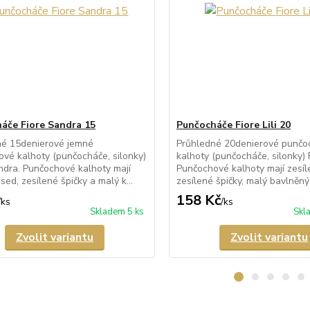
áče Fiore Sandra 15
Punčocháče Fiore Lili 20
né 15denierové jemné
Průhledné 20denierové punčo
vé kalhoty (punčocháče, silonky)
kalhoty (punčocháče, silonky) Fi
ndra. Punčochové kalhoty mají
Punčochové kalhoty mají zesíl
sed, zesílené špičky a malý k...
zesílené špičky, malý bavlněný 
158 Kč
/
ks
/
ks
Skladem 5 ks
Skl
Zvolit variantu
Zvolit variantu