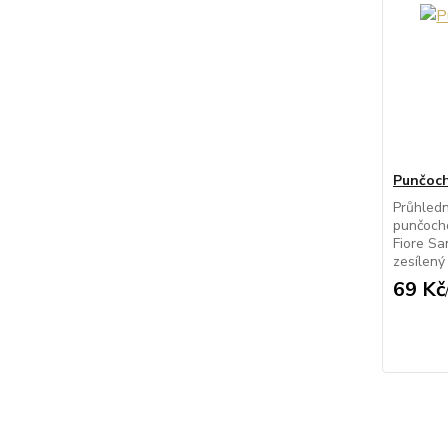
Punčoch
Průhled
punčocho
Fiore Sa
zesílený 
69 Kč