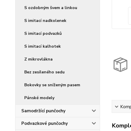
S ozdobným švem a linkou
S imitací nadkolenek
S imitací podvazků
S imitací kalhotek
Z mikrovlákna
Bez zesíleného sedu
Bokovky se sníženým pasem
Pánské modely
Kompl
Samodržící punčochy
Podvazkové punčochy
Komple