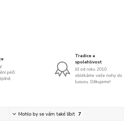
Tradice a
ce
spolehlivost
y
Již od roku 2010
lní péčí
oblékáme vaše nohy do
týdně.
luxusu. Děkujeme!
Mohlo by se vám také líbit
7