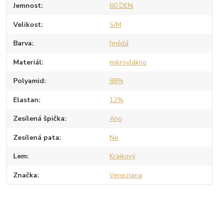
Jemnost
60 DEN
Velikost
S/M
Barva
hnědá
Materiál
mikrovlákno
Polyamid
88%
Elastan
12%
Zesílená špička
Ano
Zesílená pata
Ne
Lem
Krajkový
Značka
Veneziana