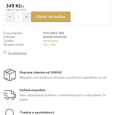
349 Kč
/
ks
288 Kč
bez DPH
Přidat do košíku
Číslo produktu:
PSV-0002-005
EAN kód:
8300510156139
Značka:
Veneziana
Skladové místo:
127, 128
Do oblíbených
Doprava zdarma od 1500 Kč
Nakupte své oblíbené kousky a poštovné zaplatíme za vás.
Pečlivá expedice
Vaše objednávky balíme s maximální péčí a odesíláme 2x
týdně.
Tradice a spolehlivost