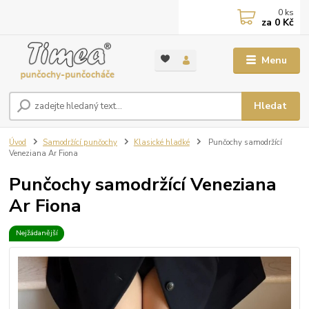
0
ks
za
0 Kč
Menu
Hledat
Úvod
Samodržící punčochy
Klasické hladké
Punčochy samodržící
Veneziana Ar Fiona
Punčochy samodržící Veneziana
Ar Fiona
Nejžádanější