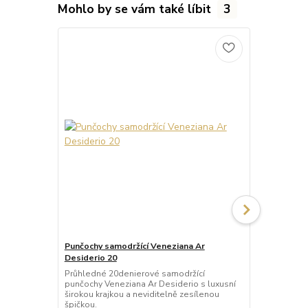
Mohlo by se vám také líbit
3
Punčochy samodržící Veneziana Ar
Punčochy sa
Desiderio 20
Beautiful 20
Průhledné 20denierové samodržící
Průhledné 2
punčochy Veneziana Ar Desiderio s luxusní
punčochy Ven
širokou krajkou a neviditelně zesílenou
širokou kraj
špičkou.
špičkou.