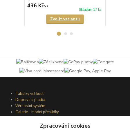
436 Kč
335 Kč
/
ks
/
ks
Skladem 17 ks
Zvolit variantu
Tabulky velikostí
Doprava a platba
Věrnostní systém
Galerie - módní přehlídky
Zpracování cookies