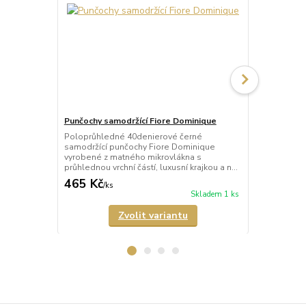
Punčochy samodržící Fiore Dominique
Punčochy sa
Poloprůhledné 40denierové černé
Průhledné 2
samodržící punčochy Fiore Dominique
tělové) samo
vyrobené z matného mikrovlákna s
Arabesque s 
průhlednou vrchní částí, luxusní krajkou a n...
a neviditeln
465 Kč
678 Kč
/
ks
/
ks
Skladem 1 ks
Zvolit variantu