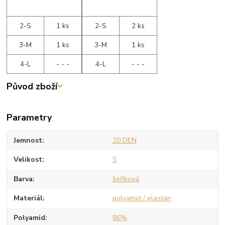
2-S
1 ks
2-S
2 ks
3-M
1 ks
3-M
1 ks
4-L
- - -
4-L
- - -
Původ zboží
Parametry
Jemnost
20 DEN
Velikost
S
Barva
šeříková
Materiál
polyamid / elastan
Polyamid
86%