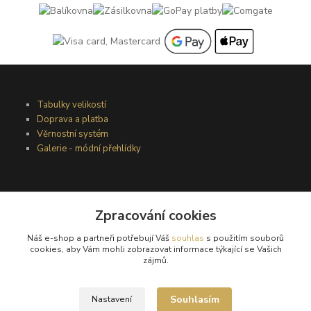
Tabulky velikostí
Doprava a platba
Věrnostní systém
Galerie - módní přehlídky
Podmínky užití webového rozhraní
Obchodní podmínky
Zpracování cookies
Ochrana osobních údajů
Náš e-shop a partneři potřebují Váš
souhlas
s použitím souborů
Kontakty
cookies, aby Vám mohli zobrazovat informace týkající se Vašich
zájmů.
Podmínky vrácení zboží
Souhlasím
Nastavení
Reklamační řád