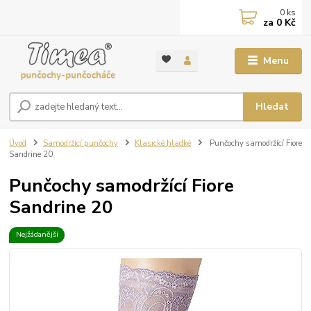
0
ks
za
0 Kč
Menu
Hledat
Úvod
Samodržící punčochy
Klasické hladké
Punčochy samodržící Fiore
Sandrine 20
Punčochy samodržící Fiore
Sandrine 20
Nejžádanější