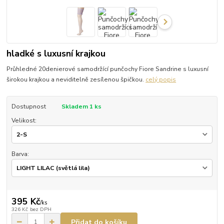
hladké s luxusní krajkou
Průhledné 20denierové samodržící punčochy Fiore Sandrine s luxusní
širokou krajkou a neviditelně zesílenou špičkou.
celý popis
Dostupnost
Skladem 1 ks
Velikost:
Barva:
395 Kč
/
ks
326 Kč
bez DPH
Přidat do košíku