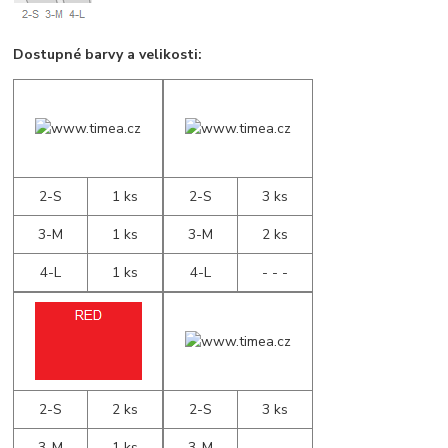
Dostupné barvy a velikosti:
2-S
1 ks
2-S
3 ks
3-M
1 ks
3-M
2 ks
4-L
1 ks
4-L
- - -
2-S
2 ks
2-S
3 ks
3-M
1 ks
3-M
- - -