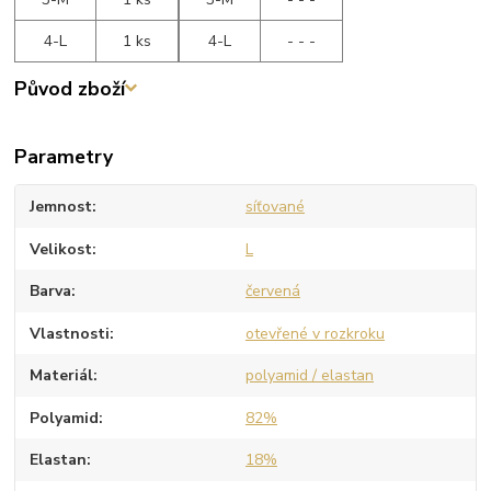
4-L
1 ks
4-L
- - -
Původ zboží
Parametry
Jemnost
síťované
Velikost
L
Barva
červená
Vlastnosti
otevřené v rozkroku
Materiál
polyamid / elastan
Polyamid
82%
Elastan
18%