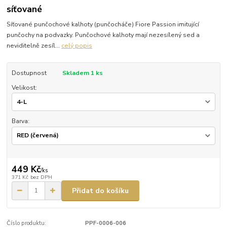
síťované
Síťované punčochové kalhoty (punčocháče) Fiore Passion imitující
punčochy na podvazky. Punčochové kalhoty mají nezesílený sed a
neviditelně zesíl...
celý popis
Dostupnost
Skladem 1 ks
Velikost:
Barva:
449 Kč
/
ks
371 Kč
bez DPH
Přidat do košíku
Číslo produktu:
PPF-0006-006