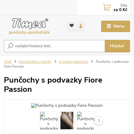
0
ks
za
0 Kč
Menu
Hledat
Úvod
Punčocháče a silonky
S imitací podvazků
Punčochy s podvazky
Fiore Passion
Punčochy s podvazky Fiore
Passion