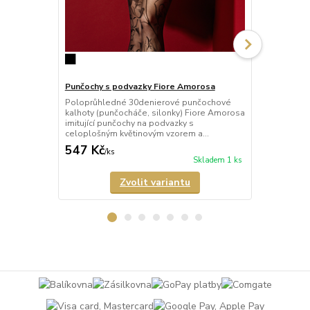
Punčochy s podvazky Fiore Amorosa
Punčochy s 
Poloprůhledné 30denierové punčochové
Průhledné 2
kalhoty (punčocháče, silonky) Fiore Amorosa
kalhoty (pun
imitující punčochy na podvazky s
Rouge imituj
celoplošným květinovým vzorem a...
červeným ori
547 Kč
547 Kč
/
ks
/
ks
Skladem 1 ks
Zvolit variantu