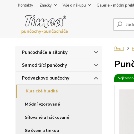
Kontakty
Značky
Vše o nákupu
Galerie - módní přeh
Úvod
P
Punčocháče a silonky
Punč
Samodržící punčochy
Podvazkové punčochy
Nejžádaně
Klasické hladké
Módní vzorované
Síťované a háčkované
Se švem a linkou