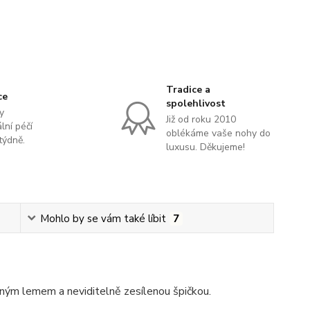
Tradice a
ce
spolehlivost
y
Již od roku 2010
lní péčí
oblékáme vaše nohy do
týdně.
luxusu. Děkujeme!
Mohlo by se vám také líbit
7
ým lemem a neviditelně zesílenou špičkou.