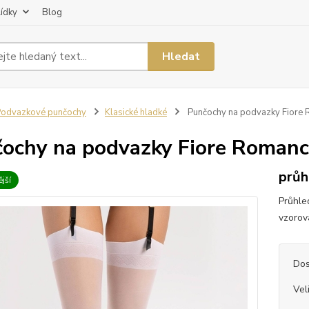
lídky
Blog
Hledat
odvazkové punčochy
Klasické hladké
Punčochy na podvazky Fiore
ochy na podvazky Fiore Romanc
průh
jší
Průhle
vzorov
Dos
Vel