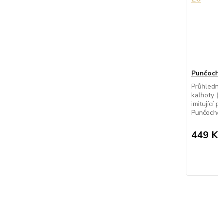
Punčoch
Průhled
kalhoty 
imitujíc
Punčocho
449 K