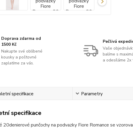
Doprava zdarma od
Pečlivá expedi
1500 Kč
Vaše objednávk
Nakupte své oblíbené
balíme s maximá
kousky a poštovné
a odesíláme 2x 
zaplatíme za vás.
etní specifikace
Parametry
tní specifikace
é 20denierové punčochy na podvazky Fiore Romance se vzorovan