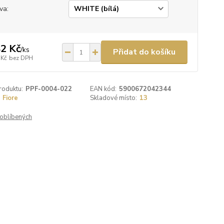
va:
2 Kč
/
ks
Přidat do košíku
 Kč
bez DPH
roduktu:
PPF-0004-022
EAN kód:
5900672042344
Fiore
Skladové místo:
13
oblíbených