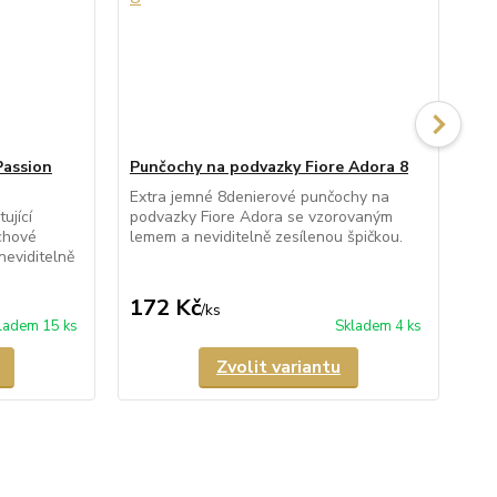
Passion
Punčochy na podvazky Fiore Adora 8
Pu
Extra jemné 8denierové punčochy na
Pr
ující
podvazky Fiore Adora se vzorovaným
pod
chové
lemem a neviditelně zesílenou špičkou.
nev
neviditelně
172 Kč
1
/
ks
ladem 15 ks
Skladem 4 ks
Zvolit variantu