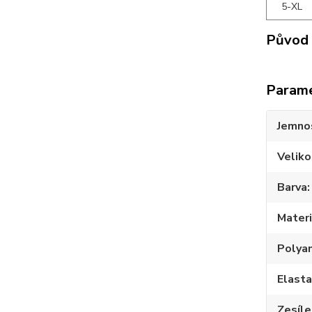
5-XL
Původ 
Param
Jemno
Veliko
Barva
Materi
Polya
Elast
Zesíle