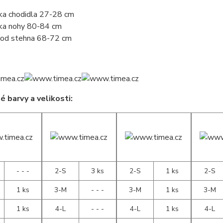
ka chodidla 27-28 cm
ka nohy 80-84 cm
od stehna 68-72 cm
 barvy a velikosti:
- - -
2-S
3 ks
2-S
1 ks
2-S
1 ks
3-M
- - -
3-M
1 ks
3-M
1 ks
4-L
- - -
4-L
1 ks
4-L