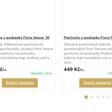
y s podvazky Fiore Amour 20
Punčochy s podvazky Fiore 
né 20denierové punčochové
Síťované punčochové kalhoty
(punčocháče, silonky) Fiore Amour
(punčocháče) Fiore Passion imit
í punčochy na podvazky.
punčochy na podvazky. Punčo
vé kalhoty mají zesílený sed a...
kalhoty mají nezesílený sed a 
zesíl...
č
449 Kč
/
ks
/
ks
Skladem 10 ks
Sk
Zvolit variantu
Zvolit variantu