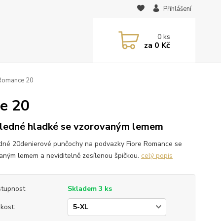
Přihlášení
0
ks
za
0 Kč
 Romance 20
e 20
ledné hladké se vzorovaným lemem
dné 20denierové punčochy na podvazky Fiore Romance se
aným lemem a neviditelně zesílenou špičkou.
celý popis
tupnost
Skladem 3 ks
ikost: