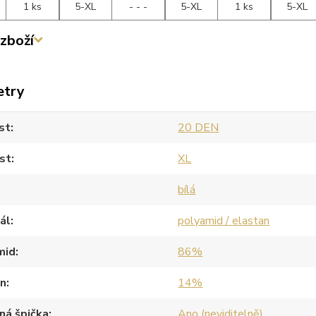
1 ks
5-XL
- - -
5-XL
1 ks
5-XL
zboží
etry
st
20 DEN
st
XL
bílá
ál
polyamid / elastan
mid
86%
an
14%
ná špička
Ano (neviditelně)