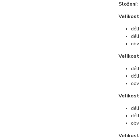
Složení:
Velikost
dél
dél
obv
Velikos
dél
dél
obv
Velikost
dél
dél
obv
Velikost