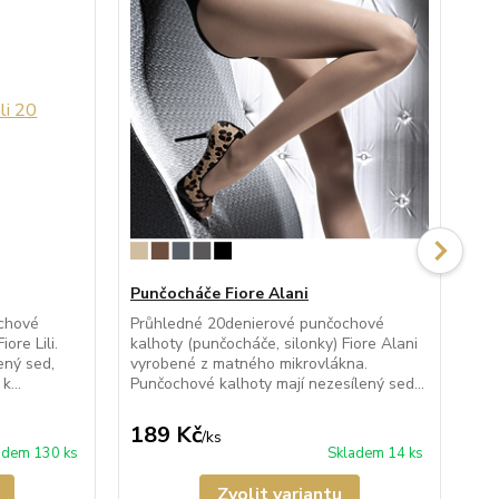
Punčocháče Fiore Alani
Pu
chové
Průhledné 20denierové punčochové
Pr
ore Lili.
kalhoty (punčocháče, silonky) Fiore Alani
kal
ený sed,
vyrobené z matného mikrovlákna.
po
k...
Punčochové kalhoty mají nezesílený sed...
kal
189 Kč
1
/
ks
adem 130 ks
Skladem 14 ks
Zvolit variantu