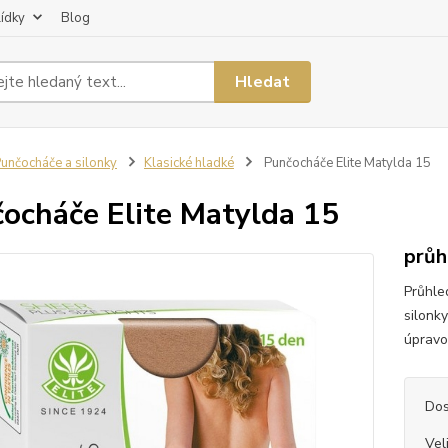
lídky
Blog
Hledat
unčocháče a silonky
Klasické hladké
Punčocháče Elite Matylda 15
ocháče Elite Matylda 15
průh
Průhle
silonk
úpravou
Dos
Vel