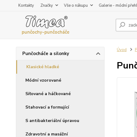
Kontakty
Značky
Vše o nákupu
Galerie - módní přeh
Úvod
P
Punčocháče a silonky
Punč
Klasické hladké
Módní vzorované
Síťované a háčkované
Stahovací a formující
S antibakteriální úpravou
Zdravotní a masážní