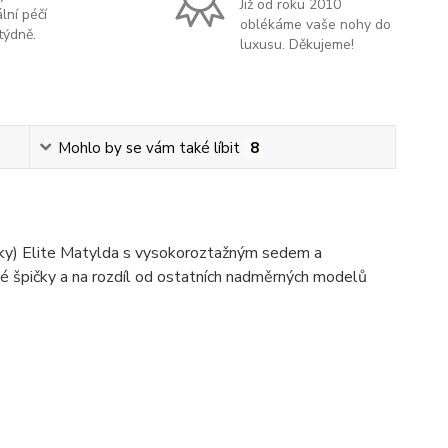
Již od roku 2010
lní péčí
oblékáme vaše nohy do
týdně.
luxusu. Děkujeme!
Mohlo by se vám také líbit
8
ky) Elite Matylda s vysokoroztažným sedem a
ené špičky a na rozdíl od ostatních nadměrných modelů