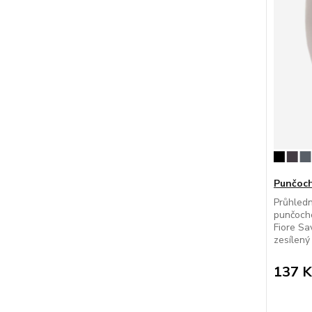
Punčoch
Průhled
punčocho
Fiore Sa
zesílený 
137 K