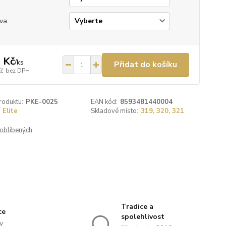
va:
 Kč
/
ks
Přidat do košíku
Kč
bez DPH
roduktu:
PKE-0025
EAN kód:
8593481440004
Elite
Skladové místo:
319, 320, 321
oblíbených
Tradice a
ce
spolehlivost
y