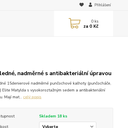
Přihlášení
0
ks
za
0 Kč
ledné, nadměrné s antibakteriální úpravou
dné 15denierové nadměrné punčochové kalhoty (punčocháče,
y) Elite Matylda s vysokoroztažným sedem a antibakteriální
. Mají mat...
celý popis
tupnost
Skladem 18 ks
ikost: