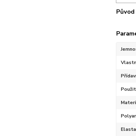
Původ 
Param
Jemno
Vlastn
Přídav
Použit
Materi
Polya
Elast