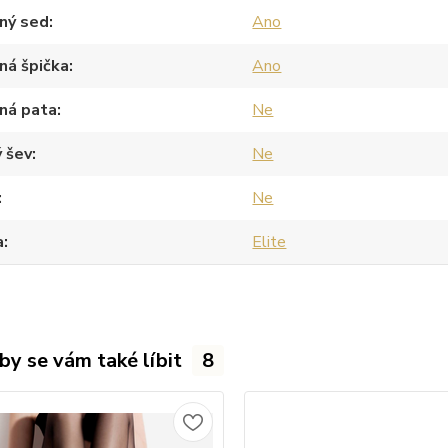
ný sed
Ano
ná špička
Ano
ná pata
Ne
 šev
Ne
Ne
a
Elite
by se vám také líbit
8