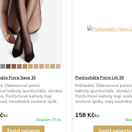
áče Fiore Sava 15
Punčocháče Fiore Lili 20
né 15denierové jemné
Průhledné 20denierové punčo
vé kalhoty (punčocháče, silonky)
kalhoty (punčocháče, silonky) Fi
va. Punčochové kalhoty mají
Punčochové kalhoty mají zesíl
sed, neviditelně zesílené špičk...
zesílené špičky, malý bavlněný 
č
158 Kč
/
ks
/
ks
Skladem 35 ks
Skl
Zvolit variantu
Zvolit variantu