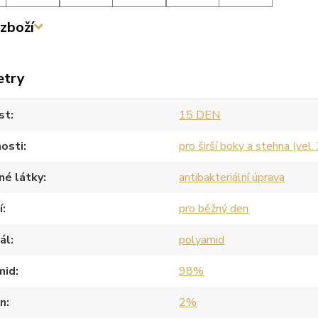
zboží
etry
st
15 DEN
osti
pro širší boky a stehna (vel.
né látky
antibakteriální úprava
í
pro běžný den
ál
polyamid
mid
98%
an
2%