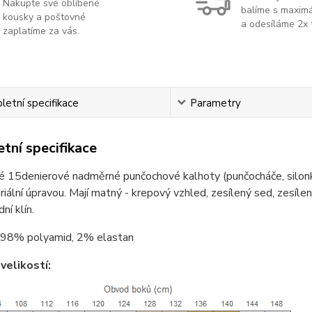
Nakupte své oblíbené
balíme s maximá
kousky a poštovné
a odesíláme 2x 
zaplatíme za vás.
etní specifikace
Parametry
tní specifikace
é 15denierové nadměrné punčochové kalhoty (punčocháče, silon
riální úpravou. Mají matný - krepový vzhled, zesílený sed, zesíl
ní klín.
98% polyamid, 2% elastan
velikostí: