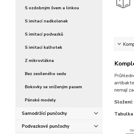
S ozdobným švem a linkou
S imitací nadkolenek
S imitací podvazků
Kompl
S imitací kalhotek
Z mikrovlákna
Komple
Bez zesíleného sedu
Průhledn
antibakte
Bokovky se sníženým pasem
nemají zad
Pánské modely
Složení:
Samodržící punčochy
Tabulka 
Podvazkové punčochy