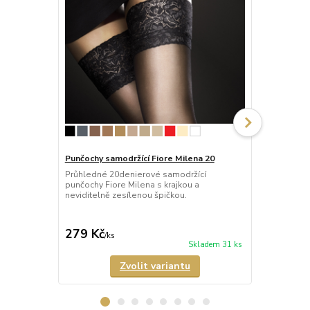
Punčochy samodržící Fiore Milena 20
Punčochy sam
Průhledné 20denierové samodržící
Průhledné 2
punčochy Fiore Milena s krajkou a
punčochy Fio
neviditelně zesílenou špičkou.
krajkou a ne
279 Kč
395 Kč
/
ks
/
ks
Skladem 31 ks
Zvolit variantu