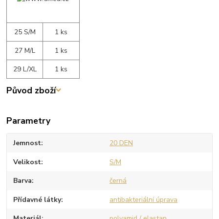
25 S/M
1 ks
27 M/L
1 ks
29 L/XL
1 ks
Původ zboží
Parametry
Jemnost
20 DEN
Velikost
S/M
Barva
černá
Přídavné látky
antibakteriální úprava
Materiál
polyamid / elastan