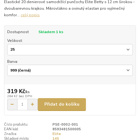
Elastické 20 denierové samodržící punčochy Elite Betty s 12 cm širokou -
dvoubarevnou krajkou. Mikrovlákno a ovinutý elastan pro vyjímečný
komfor...
celý popis
Dostupnost
Skladem 1 ks
Velikost:
Barva:
319 Kč
/
ks
264 Kč
bez DPH
Přidat do košíku
Číslo produktu:
PSE-0002-001
EAN kód:
8593481500005
Značka:
Elite
Skladové místo:
145