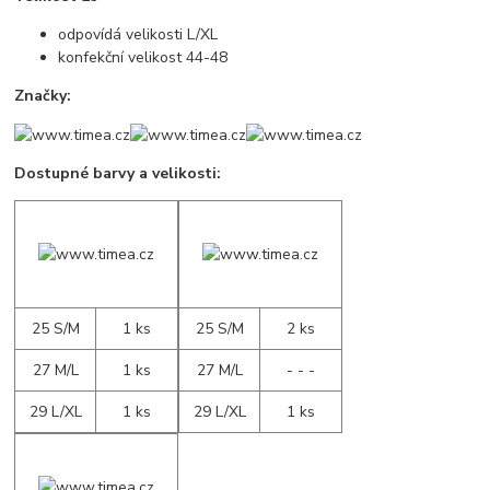
odpovídá velikosti L/XL
konfekční velikost 44-48
Značky:
Dostupné barvy a velikosti:
25 S/M
1 ks
25 S/M
2 ks
27 M/L
1 ks
27 M/L
- - -
29 L/XL
1 ks
29 L/XL
1 ks