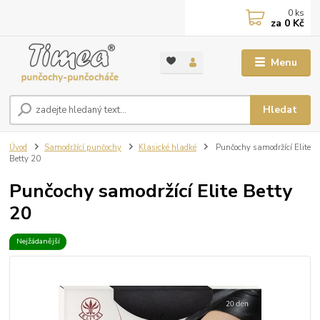
0
ks
za
0 Kč
Menu
Hledat
Úvod
Samodržící punčochy
Klasické hladké
Punčochy samodržící Elite
Betty 20
Punčochy samodržící Elite Betty
20
Nejžádanější