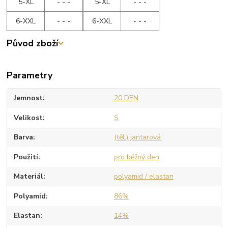
5-XL
- - -
5-XL
- - -
6-XXL
- - -
6-XXL
- - -
Původ zboží
Parametry
Jemnost
20 DEN
Velikost
S
Barva
(těl.) jantarová
Použití
pro běžný den
Materiál
polyamid / elastan
Polyamid
86%
Elastan
14%