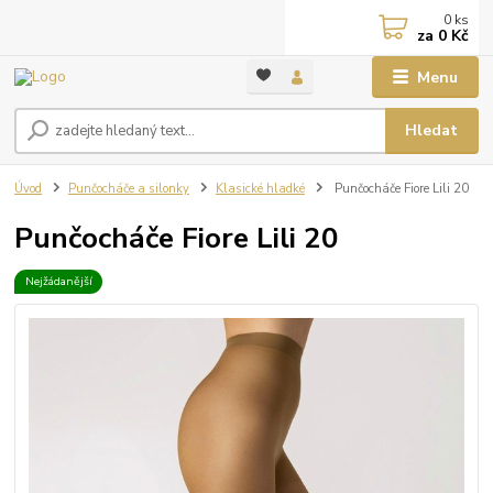
0
ks
za
0 Kč
Menu
Hledat
Úvod
Punčocháče a silonky
Klasické hladké
Punčocháče Fiore Lili 20
Punčocháče Fiore Lili 20
Nejžádanější