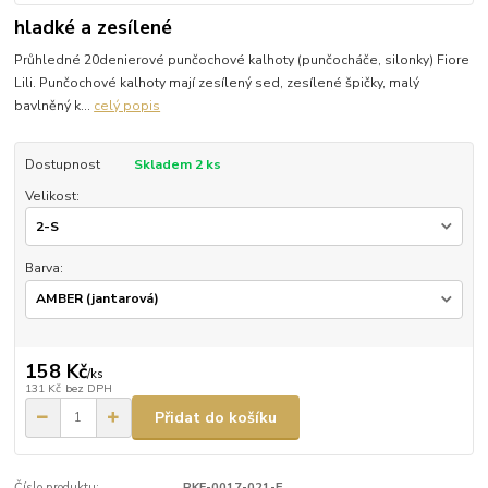
hladké a zesílené
Průhledné 20denierové punčochové kalhoty (punčocháče, silonky) Fiore
Lili. Punčochové kalhoty mají zesílený sed, zesílené špičky, malý
bavlněný k...
celý popis
Dostupnost
Skladem 2 ks
Velikost:
Barva:
158 Kč
/
ks
131 Kč
bez DPH
Přidat do košíku
Číslo produktu:
PKF-0017-021-E