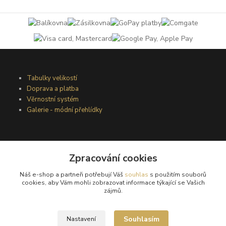
Tabulky velikostí
Doprava a platba
Věrnostní systém
Galerie - módní přehlídky
Podmínky užití webového rozhraní
Obchodní podmínky
Zpracování cookies
Ochrana osobních údajů
Náš e-shop a partneři potřebují Váš
souhlas
s použitím souborů
Kontakty
cookies, aby Vám mohli zobrazovat informace týkající se Vašich
zájmů.
Podmínky vrácení zboží
Souhlasím
Nastavení
Reklamační řád