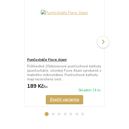
Punčocháče Fiore Alani
Punčocháče 
Průhledné 20denierové punčochové kalhoty
Průhledné 1
(punčocháče, silonky) Fiore Alani vyrobené z
kalhoty (pun
matného mikrovlákna. Punčochové kalhoty
Punčochové k
mají nezesílený sed...
zesílené špič
189 Kč
69 Kč
/
ks
/
ks
Skladem 14 ks
Zvolit variantu