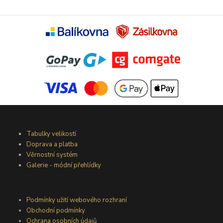
Tabulky velikostí
Doprava a platba
Věrnostní systém
Galerie - módní přehlídky
Podmínky užití webového rozhraní
Obchodní podmínky
Ochrana osobních údajů