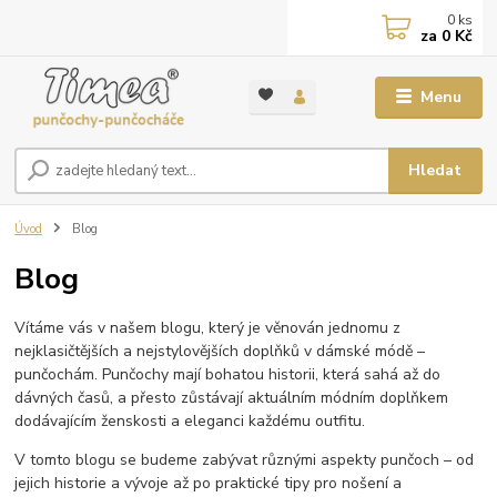
0
ks
za
0 Kč
Menu
Hledat
Úvod
Blog
Blog
Vítáme vás v našem blogu, který je věnován jednomu z
nejklasičtějších a nejstylovějších doplňků v dámské módě –
punčochám. Punčochy mají bohatou historii, která sahá až do
dávných časů, a přesto zůstávají aktuálním módním doplňkem
dodávajícím ženskosti a eleganci každému outfitu.
V tomto blogu se budeme zabývat různými aspekty punčoch – od
jejich historie a vývoje až po praktické tipy pro nošení a