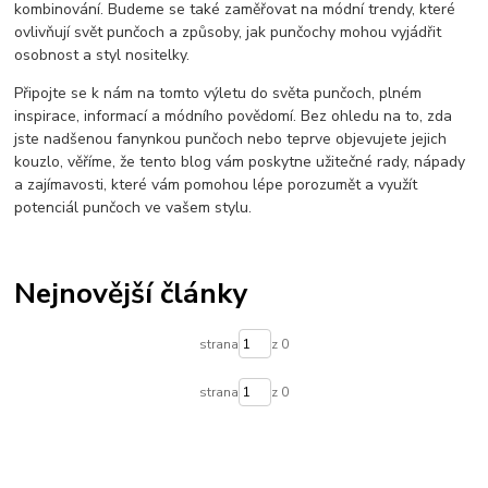
kombinování. Budeme se také zaměřovat na módní trendy, které
ovlivňují svět punčoch a způsoby, jak punčochy mohou vyjádřit
osobnost a styl nositelky.
Připojte se k nám na tomto výletu do světa punčoch, plném
inspirace, informací a módního povědomí. Bez ohledu na to, zda
jste nadšenou fanynkou punčoch nebo teprve objevujete jejich
kouzlo, věříme, že tento blog vám poskytne užitečné rady, nápady
a zajímavosti, které vám pomohou lépe porozumět a využít
potenciál punčoch ve vašem stylu.
Nejnovější články
strana
z 0
strana
z 0