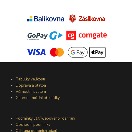
Tabulky velikostí
Doprava a platba
Věrnostní systém
Galerie - módní přehlídky
Podmínky užití webového rozhraní
Obchodní podmínky
Ochrana osobních údajů