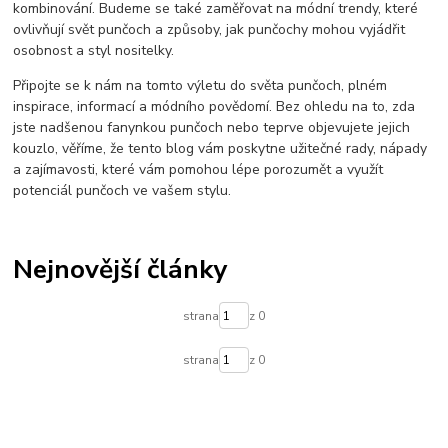
kombinování. Budeme se také zaměřovat na módní trendy, které
ovlivňují svět punčoch a způsoby, jak punčochy mohou vyjádřit
osobnost a styl nositelky.
Připojte se k nám na tomto výletu do světa punčoch, plném
inspirace, informací a módního povědomí. Bez ohledu na to, zda
jste nadšenou fanynkou punčoch nebo teprve objevujete jejich
kouzlo, věříme, že tento blog vám poskytne užitečné rady, nápady
a zajímavosti, které vám pomohou lépe porozumět a využít
potenciál punčoch ve vašem stylu.
Nejnovější články
strana
z 0
strana
z 0