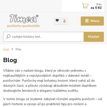
0
ks
za
0 Kč
Menu
Hledat
Úvod
Blog
Blog
Vítáme vás v našem blogu, který je věnován jednomu z
nejklasičtějších a nejstylovějších doplňků v dámské módě –
punčochám. Punčochy mají bohatou historii, která sahá až do
dávných časů, a přesto zůstávají aktuálním módním doplňkem
dodávajícím ženskosti a eleganci každému outfitu.
V tomto blogu se budeme zabývat různými aspekty punčoch – od
jejich historie a vývoje až po praktické tipy pro nošení a