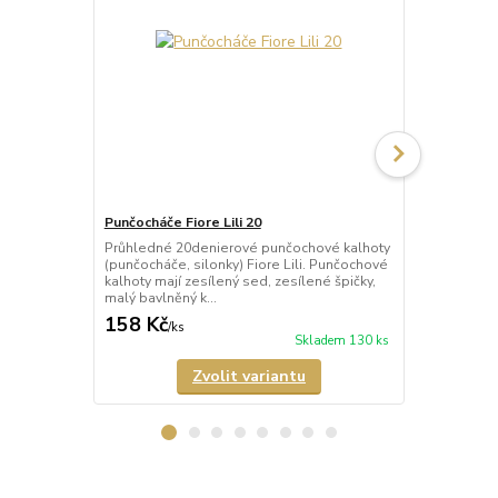
Punčocháče Fiore Lili 20
Punčocháče 
Průhledné 20denierové punčochové kalhoty
Průhledné 1
(punčocháče, silonky) Fiore Lili. Punčochové
kalhoty (pun
kalhoty mají zesílený sed, zesílené špičky,
Punčochové k
malý bavlněný k...
neviditelně z
158 Kč
137 Kč
/
ks
/
ks
Skladem 130 ks
Zvolit variantu