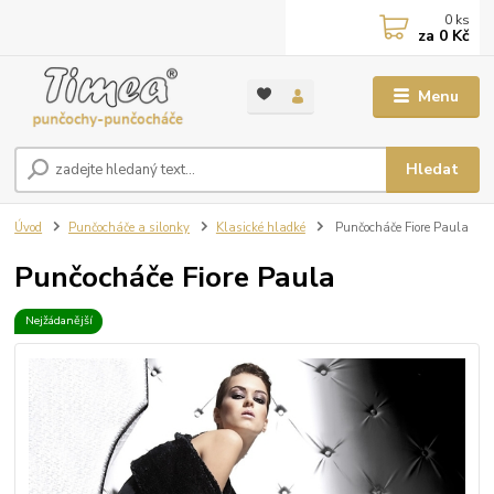
0
ks
za
0 Kč
Menu
Hledat
Úvod
Punčocháče a silonky
Klasické hladké
Punčocháče Fiore Paula
Punčocháče Fiore Paula
Nejžádanější