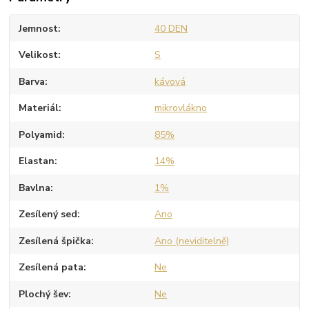
Jemnost
40 DEN
Velikost
S
Barva
kávová
Materiál
mikrovlákno
Polyamid
85%
Elastan
14%
Bavlna
1%
Zesílený sed
Ano
Zesílená špička
Ano (neviditelně)
Zesílená pata
Ne
Plochý šev
Ne