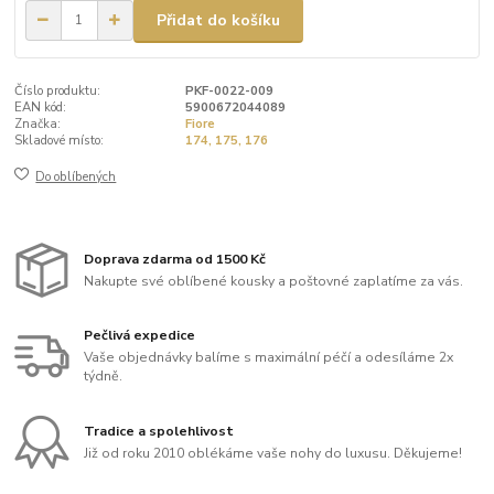
Přidat do košíku
Číslo produktu:
PKF-0022-009
EAN kód:
5900672044089
Značka:
Fiore
Skladové místo:
174, 175, 176
Do oblíbených
Doprava zdarma od 1500 Kč
Nakupte své oblíbené kousky a poštovné zaplatíme za vás.
Pečlivá expedice
Vaše objednávky balíme s maximální péčí a odesíláme 2x
týdně.
Tradice a spolehlivost
Již od roku 2010 oblékáme vaše nohy do luxusu. Děkujeme!