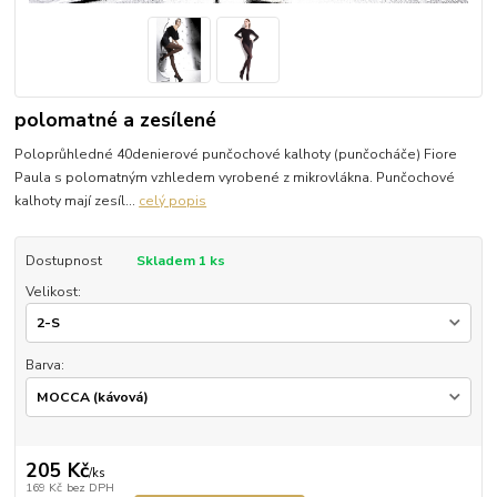
polomatné a zesílené
Poloprůhledné 40denierové punčochové kalhoty (punčocháče) Fiore
Paula s polomatným vzhledem vyrobené z mikrovlákna. Punčochové
kalhoty mají zesíl...
celý popis
Dostupnost
Skladem 1 ks
Velikost:
Barva:
205 Kč
/
ks
169 Kč
bez DPH