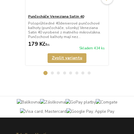
Punčocháče Veneziana Satin 40
Punčocháče 
Poloprůhledné 40denierové punčochové
Průhledné 2
kalhoty (punčocháče, silonky) Veneziana
(punčocháče,
Satin 40 vyrobené z matného mikrovlákna.
matného mik
Punčochové kalhoty mají nez...
mají nezesíl
179 Kč
189 Kč
/
ks
/
ks
Skladem 434 ks
Zvolit variantu