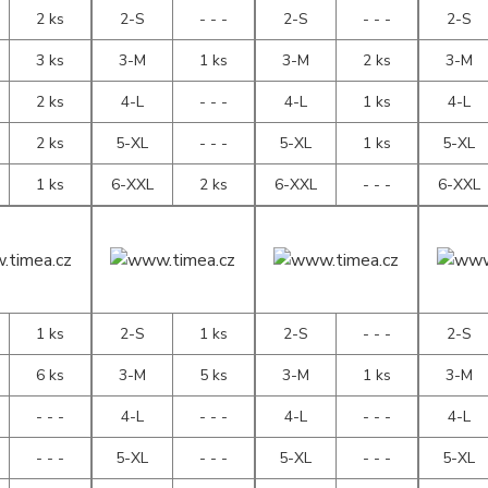
2 ks
2-S
- - -
2-S
- - -
2-S
3 ks
3-M
1 ks
3-M
2 ks
3-M
2 ks
4-L
- - -
4-L
1 ks
4-L
2 ks
5-XL
- - -
5-XL
1 ks
5-XL
1 ks
6-XXL
2 ks
6-XXL
- - -
6-XXL
1 ks
2-S
1 ks
2-S
- - -
2-S
6 ks
3-M
5 ks
3-M
1 ks
3-M
- - -
4-L
- - -
4-L
- - -
4-L
- - -
5-XL
- - -
5-XL
- - -
5-XL