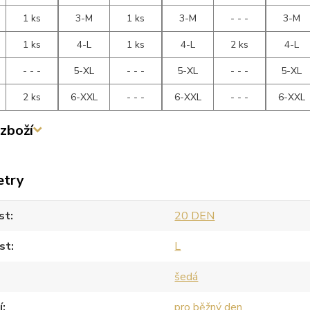
1 ks
3-M
1 ks
3-M
- - -
3-M
1 ks
4-L
1 ks
4-L
2 ks
4-L
- - -
5-XL
- - -
5-XL
- - -
5-XL
2 ks
6-XXL
- - -
6-XXL
- - -
6-XXL
zboží
etry
st
20 DEN
st
L
šedá
í
pro běžný den