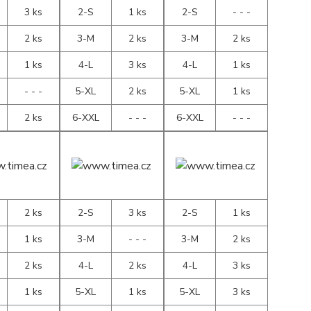
3 ks
2-S
1 ks
2-S
- - -
2 ks
3-M
2 ks
3-M
2 ks
1 ks
4-L
3 ks
4-L
1 ks
- - -
5-XL
2 ks
5-XL
1 ks
2 ks
6-XXL
- - -
6-XXL
- - -
2 ks
2-S
3 ks
2-S
1 ks
1 ks
3-M
- - -
3-M
2 ks
2 ks
4-L
2 ks
4-L
3 ks
1 ks
5-XL
1 ks
5-XL
3 ks