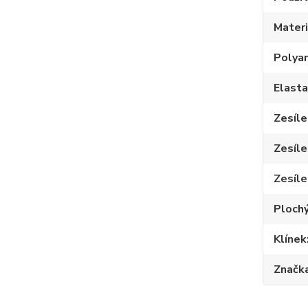
Materi
Polya
Elast
Zesíle
Zesíle
Zesíle
Plochý
Klínek
Značk