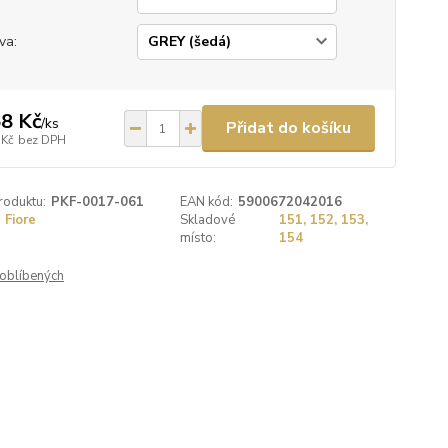
va:
8 Kč
/
ks
Přidat do košíku
 Kč
bez DPH
roduktu:
PKF-0017-061
EAN kód:
5900672042016
Fiore
Skladové
151, 152, 153,
místo:
154
oblíbených