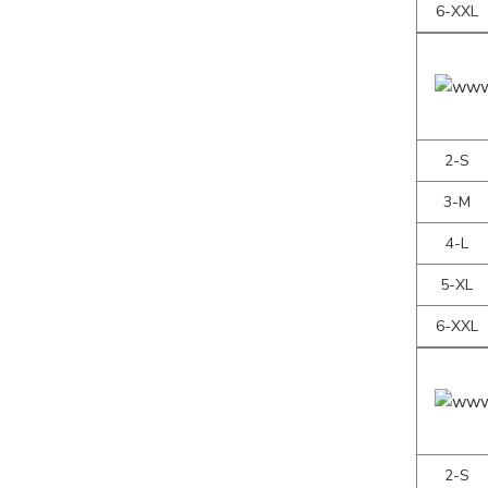
6-XXL
2-S
3-M
4-L
5-XL
6-XXL
2-S