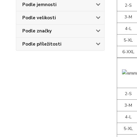
Podle jemnosti
2-S
3-M
Podle velikosti
4-L
Podle značky
5-XL
Podle příležitosti
6-XXL
2-S
3-M
4-L
5-XL