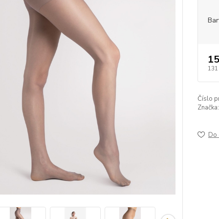
Bar
15
131
Číslo p
Značka:
Do 