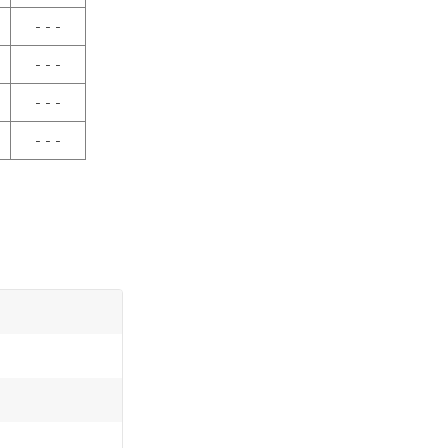
- - -
- - -
- - -
- - -