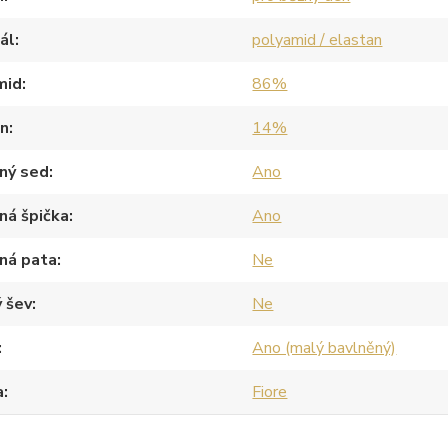
ál
polyamid / elastan
mid
86%
an
14%
ný sed
Ano
ná špička
Ano
ná pata
Ne
 šev
Ne
Ano (malý bavlněný)
a
Fiore