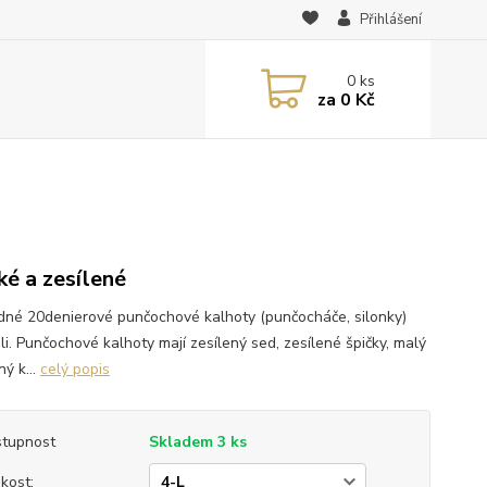
Přihlášení
0
ks
za
0 Kč
ké a zesílené
dné 20denierové punčochové kalhoty (punčocháče, silonky)
ili. Punčochové kalhoty mají zesílený sed, zesílené špičky, malý
ý k...
celý popis
tupnost
Skladem 3 ks
ikost: