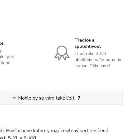
Tradice a
ce
spolehlivost
y
Již od roku 2010
lní péčí
oblékáme vaše nohy do
týdně.
luxusu. Děkujeme!
Mohlo by se vám také líbit
7
li. Punčochové kalhoty mají zesílený sed, zesílené
kosti 5-XL a 6-XXL.