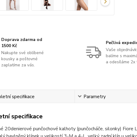
Doprava zdarma od
Pečlivá expedi
1500 Kč
Vaše objednávk
Nakupte své oblíbené
balíme s maximá
kousky a poštovné
a odesíláme 2x 
zaplatíme za vás.
etní specifikace
Parametry
tní specifikace
é 20denierové punčochové kalhoty (punčocháče, silonky) Fiore Li
alý bavlněný klínek u velikostí 3-M a 4-L, velký zadní klín u veli