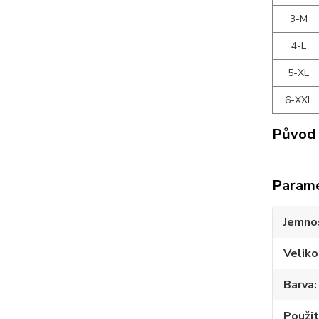
3-M
4-L
5-XL
6-XXL
Původ 
Param
Jemno
Veliko
Barva
Použit