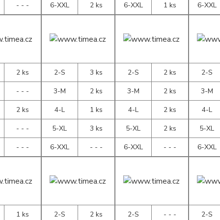
- - -
6-XXL
2 ks
6-XXL
1 ks
6-XXL
2 ks
2-S
3 ks
2-S
2 ks
2-S
- - -
3-M
2 ks
3-M
2 ks
3-M
2 ks
4-L
1 ks
4-L
2 ks
4-L
- - -
5-XL
3 ks
5-XL
2 ks
5-XL
- - -
6-XXL
- - -
6-XXL
- - -
6-XXL
1 ks
2-S
2 ks
2-S
- - -
2-S