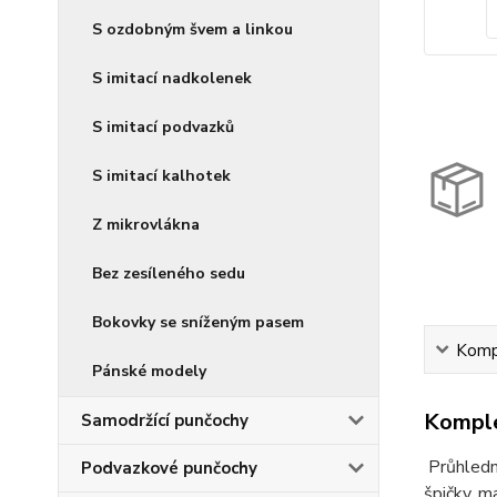
S ozdobným švem a linkou
S imitací nadkolenek
S imitací podvazků
S imitací kalhotek
Z mikrovlákna
Bez zesíleného sedu
Bokovky se sníženým pasem
Kompl
Pánské modely
Komple
Samodržící punčochy
Průhledn
Podvazkové punčochy
špičky, m