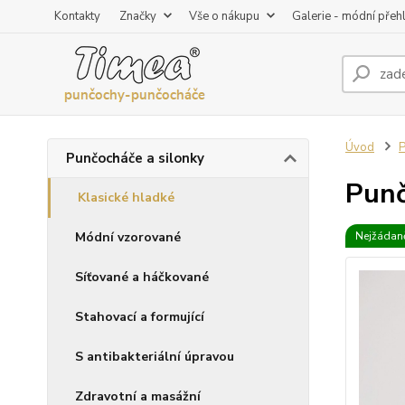
Kontakty
Značky
Vše o nákupu
Galerie - módní přeh
Úvod
P
Punčocháče a silonky
Punč
Klasické hladké
Módní vzorované
Nejžádaně
Síťované a háčkované
Stahovací a formující
S antibakteriální úpravou
Zdravotní a masážní