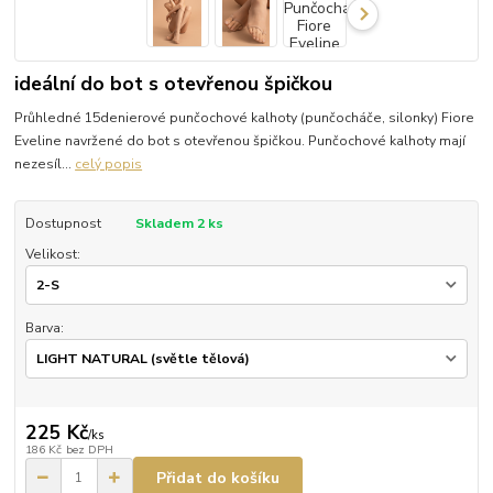
ideální do bot s otevřenou špičkou
Průhledné 15denierové punčochové kalhoty (punčocháče, silonky) Fiore
Eveline navržené do bot s otevřenou špičkou. Punčochové kalhoty mají
nezesíl...
celý popis
Dostupnost
Skladem 2 ks
Velikost:
Barva:
225 Kč
/
ks
186 Kč
bez DPH
Přidat do košíku