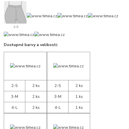
Dostupné barvy a velikosti:
2-S
2 ks
2-S
2 ks
3-M
2 ks
3-M
1 ks
4-L
2 ks
4-L
1 ks