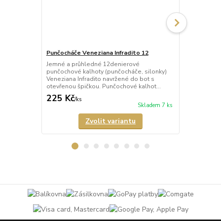
Punčocháče Veneziana Infradito 12
Punčocháče
Jemné a průhledné 12denierové
Letní průhle
punčochové kalhoty (punčocháče, silonky)
punčochové k
Veneziana Infradito navržené do bot s
ultra tenkéh
otevřenou špičkou. Punčochové kalhot...
otevřenou špi
225 Kč
172 Kč
/
ks
/
ks
Skladem 7 ks
Zvolit variantu