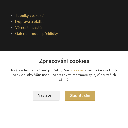
Tabulky velikostí
Doprava a platba
Věrnostní systém
Galerie - módní přehlídky
Podmínky užití webového rozhraní
Zpracování cookies
Obchodní podmínky
Ochrana osobních údajů
Náš e-shop a partneři potřebují Váš
souhlas
s použitím souborů
Kontakty
cookies, aby Vám mohli zobrazovat informace týkající se Vašich
zájmů.
Podmínky vrácení zboží
Souhlasím
Nastavení
Reklamační řád
®
© Copyright 2010 – 2026
Timea