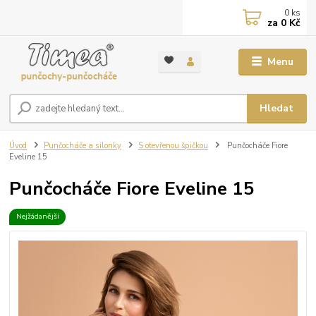
0
ks
za
0 Kč
Menu
Hledat
Úvod
Punčocháče a silonky
S otevřenou špičkou
Punčocháče Fiore
Eveline 15
Punčocháče Fiore Eveline 15
Nejžádanější