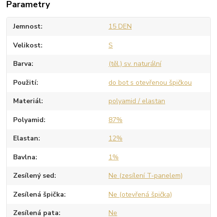
Parametry
Jemnost
15 DEN
Velikost
S
Barva
(těl.) sv. naturální
Použití
do bot s otevřenou špičkou
Materiál
polyamid / elastan
Polyamid
87%
Elastan
12%
Bavlna
1%
Zesílený sed
Ne (zesílení T-panelem)
Zesílená špička
Ne (otevřená špička)
Zesílená pata
Ne