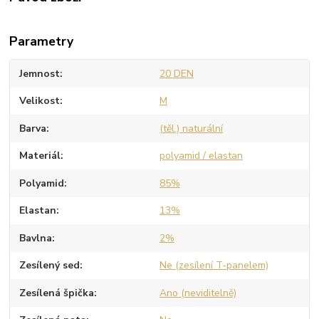
Parametry
Jemnost
20 DEN
Velikost
M
Barva
(těl.) naturální
Materiál
polyamid / elastan
Polyamid
85%
Elastan
13%
Bavlna
2%
Zesílený sed
Ne (zesílení T-panelem)
Zesílená špička
Ano (neviditelně)