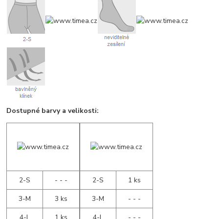
Dostupné barvy a velikosti:
2-S
- - -
2-S
1 ks
3-M
3 ks
3-M
- - -
4-L
1 ks
4-L
- - -