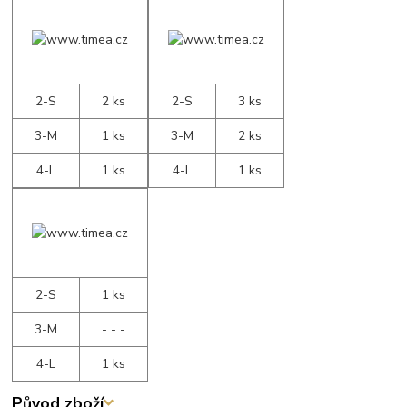
2-S
2 ks
2-S
3 ks
3-M
1 ks
3-M
2 ks
4-L
1 ks
4-L
1 ks
2-S
1 ks
3-M
- - -
4-L
1 ks
Původ zboží