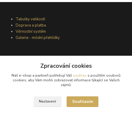
Tabulky velikostí
Doprava a platba
Věrnostní systém
Galerie - módní přehlídky
Podmínky užití webového rozhraní
Zpracování cookies
Obchodní podmínky
Ochrana osobních údajů
Náš e-shop a partneři potřebují Váš
souhlas
s použitím souborů
Kontakty
cookies, aby Vám mohli zobrazovat informace týkající se Vašich
zájmů.
Podmínky vrácení zboží
Souhlasím
Nastavení
Reklamační řád