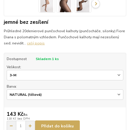
jemné bez zesílení
Průhledné 20denierové punčochové kalhoty (punčocháče, silonky) Fiore
Diana s polomatným vzhledem. Punčochové kalhoty mají nezesílený
sed, nevidit...
celý popis
Dostupnost
Skladem 1 ks
Velikost:
Barva:
143 Kč
/
ks
118 Kč
bez DPH
Přidat do košíku