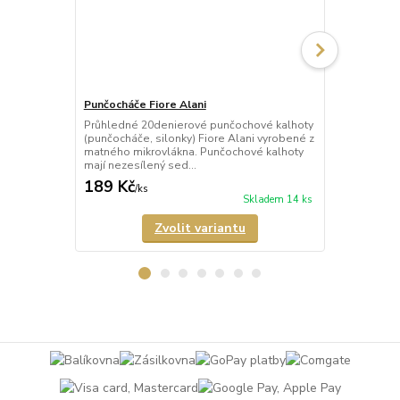
Punčocháče Fiore Alani
Punčocháče 
Průhledné 20denierové punčochové kalhoty
Průhledné 1
(punčocháče, silonky) Fiore Alani vyrobené z
kalhoty (pun
matného mikrovlákna. Punčochové kalhoty
Punčochové k
mají nezesílený sed...
zesílené špič
189 Kč
69 Kč
/
ks
/
ks
Skladem 14 ks
Zvolit variantu