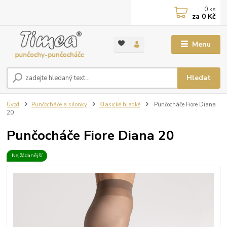
0
ks
za
0 Kč
Menu
Hledat
Úvod
Punčocháče a silonky
Klasické hladké
Punčocháče Fiore Diana
20
Punčocháče Fiore Diana 20
Nejžádanější