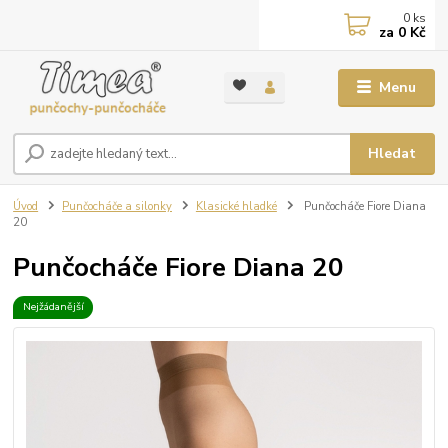
0
ks
za
0 Kč
Menu
Hledat
Úvod
Punčocháče a silonky
Klasické hladké
Punčocháče Fiore Diana
20
Punčocháče Fiore Diana 20
Nejžádanější