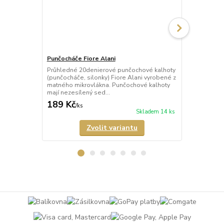
Punčocháče Fiore Alani
Punčocháče 
Průhledné 20denierové punčochové kalhoty
Průhledné 1
(punčocháče, silonky) Fiore Alani vyrobené z
kalhoty (pun
matného mikrovlákna. Punčochové kalhoty
Punčochové k
mají nezesílený sed...
zesílené špič
189 Kč
69 Kč
/
ks
/
ks
Skladem 14 ks
Zvolit variantu