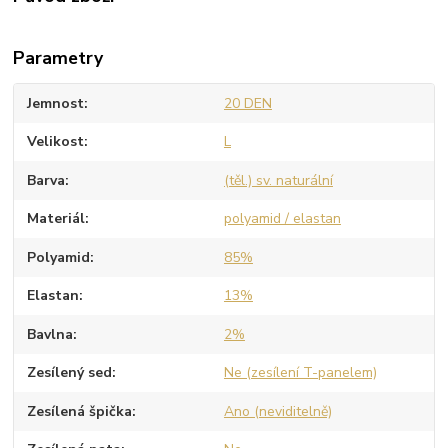
Parametry
Jemnost
20 DEN
Velikost
L
Barva
(těl.) sv. naturální
Materiál
polyamid / elastan
Polyamid
85%
Elastan
13%
Bavlna
2%
Zesílený sed
Ne (zesílení T-panelem)
Zesílená špička
Ano (neviditelně)