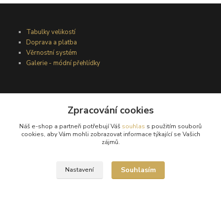
Tabulky velikostí
Doprava a platba
Věrnostní systém
Galerie - módní přehlídky
Podmínky užití webového rozhraní
Zpracování cookies
Obchodní podmínky
Ochrana osobních údajů
Náš e-shop a partneři potřebují Váš
souhlas
s použitím souborů
Kontakty
cookies, aby Vám mohli zobrazovat informace týkající se Vašich
zájmů.
Podmínky vrácení zboží
Souhlasím
Nastavení
Reklamační řád