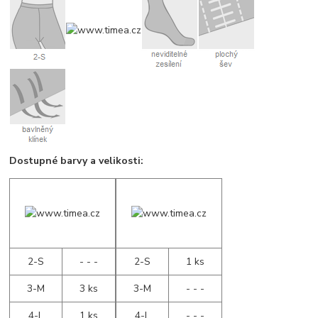
Dostupné barvy a velikosti:
2-S
- - -
2-S
1 ks
3-M
3 ks
3-M
- - -
4-L
1 ks
4-L
- - -