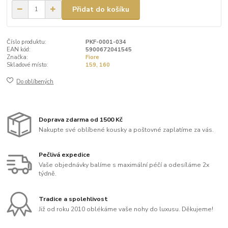
Přidat do košíku
Číslo produktu:
PKF-0001-034
EAN kód:
5900672041545
Značka:
Fiore
Skladové místo:
159, 160
Do oblíbených
Doprava zdarma od 1500 Kč
Nakupte své oblíbené kousky a poštovné zaplatíme za vás.
Pečlivá expedice
Vaše objednávky balíme s maximální péčí a odesíláme 2x
týdně.
Tradice a spolehlivost
Již od roku 2010 oblékáme vaše nohy do luxusu. Děkujeme!