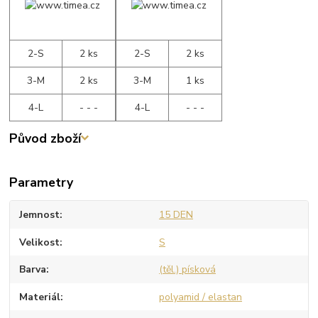
2-S
2 ks
2-S
2 ks
3-M
2 ks
3-M
1 ks
4-L
- - -
4-L
- - -
Původ zboží
Parametry
Jemnost
15 DEN
Velikost
S
Barva
(těl.) písková
Materiál
polyamid / elastan