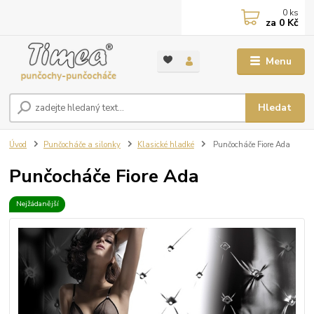
0
ks
za
0 Kč
Menu
Hledat
Úvod
Punčocháče a silonky
Klasické hladké
Punčocháče Fiore Ada
Punčocháče Fiore Ada
Nejžádanější