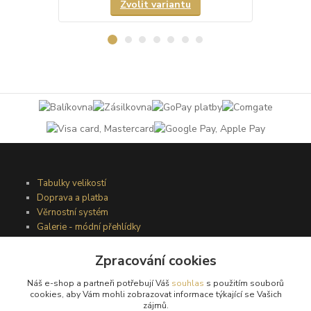
Zvolit variantu
Tabulky velikostí
Doprava a platba
Věrnostní systém
Galerie - módní přehlídky
Zpracování cookies
Podmínky užití webového rozhraní
Náš e-shop a partneři potřebují Váš
souhlas
s použitím souborů
Obchodní podmínky
cookies, aby Vám mohli zobrazovat informace týkající se Vašich
Ochrana osobních údajů
zájmů.