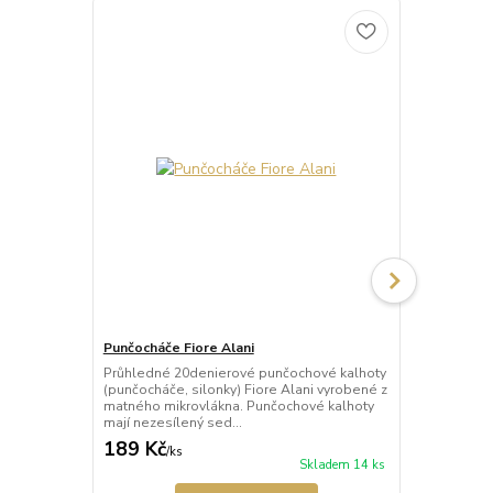
Punčocháče Fiore Alani
Punčocháče 
Průhledné 20denierové punčochové kalhoty
Průhledné 1
(punčocháče, silonky) Fiore Alani vyrobené z
kalhoty (pun
matného mikrovlákna. Punčochové kalhoty
Punčochové k
mají nezesílený sed...
zesílené špič
189 Kč
69 Kč
/
ks
/
ks
Skladem 14 ks