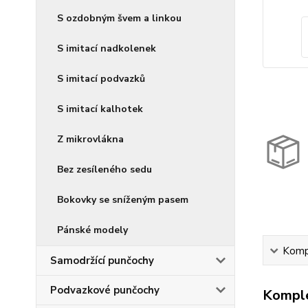
S ozdobným švem a linkou
S imitací nadkolenek
S imitací podvazků
S imitací kalhotek
Z mikrovlákna
Bez zesíleného sedu
Bokovky se sníženým pasem
Pánské modely
Kompl
Samodržící punčochy
Podvazkové punčochy
Komple