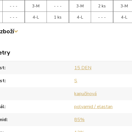
- - -
3-M
- - -
3-M
2 ks
3-M
- - -
4-L
1 ks
4-L
- - -
4-L
zboží
etry
st
15 DEN
st
S
kapučínová
ál
polyamid / elastan
mid
85%