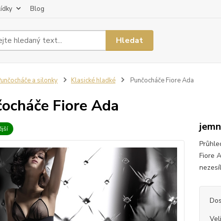
lídky
Blog
Hledat
unčocháče a silonky
Klasické hladké
Punčocháče Fiore Ada
ocháče Fiore Ada
jemn
jší
Průhle
Fiore 
nezesíl
Dos
Vel