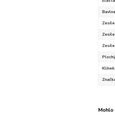
Elast
Bavln
Zesíle
Zesíle
Zesíle
Plochý
Klínek
Značk
Mohlo 