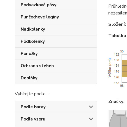
Podvazkové pásy
Průhledn
nezesílen
Punčochové legíny
Složení:
Nadkolenky
Tabulka 
Podkolenky
Ponožky
Ochrana stehen
Doplňky
Vybírejte podle...
Značky:
Podle barvy
Podle vzoru