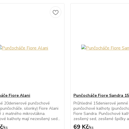
áče Fiore Alani
Punčocháče Fiore Sandra 15
né 20denierové punčochové
Průhledné 15denierové jemné
(punčocháče, silonky) Fiore Alani
punčochové kalhoty (punčocháč
 z matného mikrovlákna.
Fiore Sandra. Punčochové kalh
vé kalhoty mají nezesílený sed...
zesílený sed, zesílené špičky a 
č
69 Kč
/
ks
/
ks