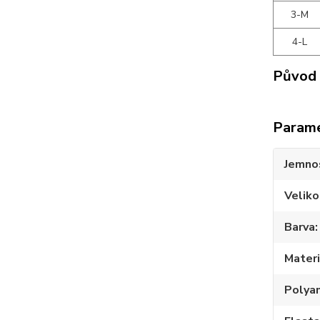
3-M
4-L
Původ 
Param
Jemno
Veliko
Barva
Materi
Polya