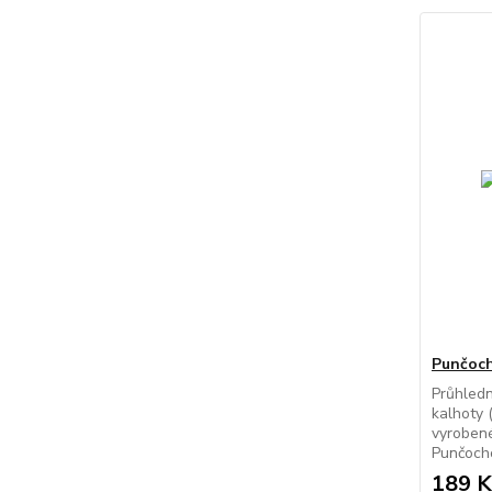
Punčoch
Průhled
kalhoty 
vyrobené
Punčocho
189 K