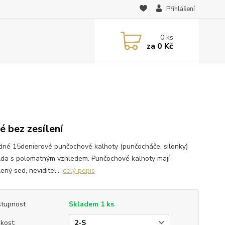
Přihlášení
0
ks
za
0 Kč
é bez zesílení
dné 15denierové punčochové kalhoty (punčocháče, silonky)
Ada s polomatným vzhledem. Punčochové kalhoty mají
ený sed, neviditel...
celý popis
tupnost
Skladem 1 ks
ikost: