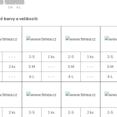
 barvy a velikosti:
- - -
2-S
1 ks
2-S
1 ks
2-S
2 ks
3-M
- - -
3-M
- - -
3-M
- - -
4-L
- - -
4-L
- - -
4-L
2 ks
2-S
1 ks
2-S
2 ks
2-S