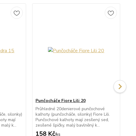
Punčocháče Fiore Lili 20
Pu
Průhledné 20denierové punčochové
Po
e, silonky)
kalhoty (punčocháče, silonky) Fiore Lili.
kal
oty mají
Punčochové kalhoty mají zesílený sed,
po
malý k...
zesílené špičky, malý bavlněný k...
kal
158 Kč
1
/
ks