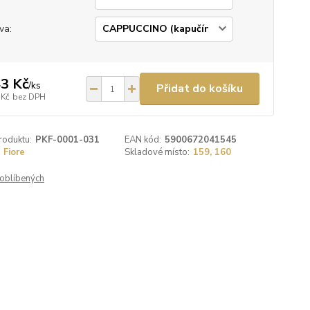
va:
3 Kč
/
ks
Přidat do košíku
 Kč
bez DPH
roduktu:
PKF-0001-031
EAN kód:
5900672041545
Fiore
Skladové místo:
159, 160
oblíbených