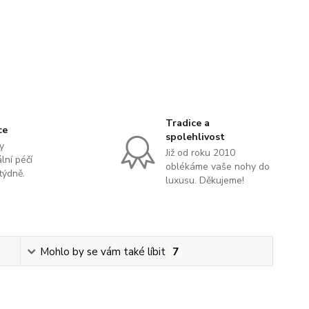
Tradice a
ce
spolehlivost
y
Již od roku 2010
lní péčí
oblékáme vaše nohy do
týdně.
luxusu. Děkujeme!
Mohlo by se vám také líbit
7