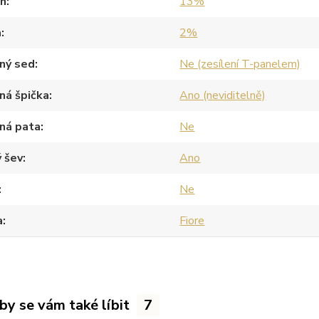
an
13%
a
2%
ný sed
Ne (zesílení T-panelem)
ná špička
Ano (neviditelně)
ná pata
Ne
 šev
Ano
Ne
a
Fiore
by se vám také líbit
7