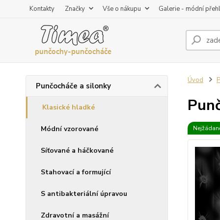
Kontakty
Značky
Vše o nákupu
Galerie - módní přeh
Úvod
P
Punčocháče a silonky
Punč
Klasické hladké
Módní vzorované
Nejžádaně
Síťované a háčkované
Stahovací a formující
S antibakteriální úpravou
Zdravotní a masážní