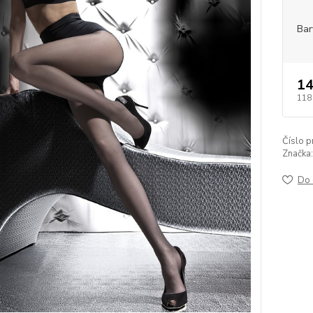
Bar
14
118
Číslo p
Značka:
Do 