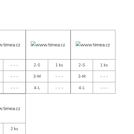
- - -
2-S
1 ks
2-S
1 ks
- - -
3-M
- - -
3-M
- - -
- - -
4-L
- - -
4-L
- - -
2 ks