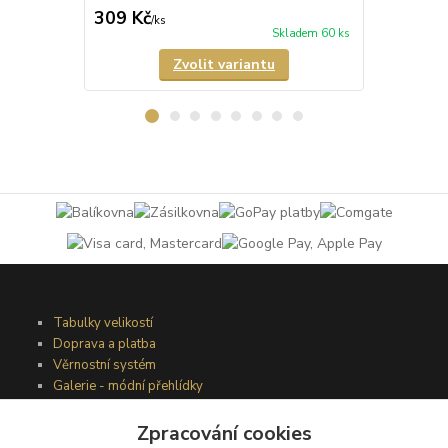
309 Kč
349 Kč
/
ks
/
ks
Skladem 60 ks
Zvolit variantu
Tabulky velikostí
Doprava a platba
Věrnostní systém
Galerie - módní přehlídky
Zpracování cookies