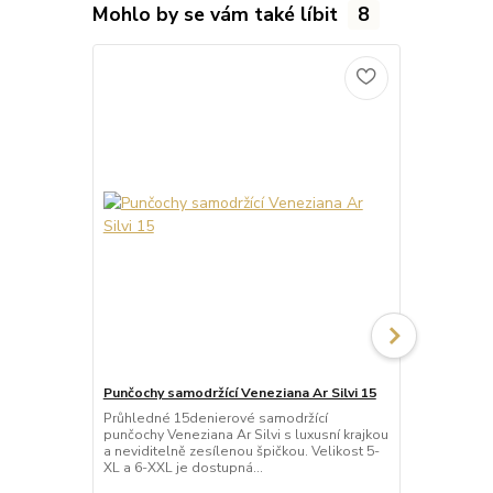
Mohlo by se vám také líbit
8
Punčochy samodržící Veneziana Ar Silvi 15
Punčochy sa
Průhledné 15denierové samodržící
Neprůhledné
punčochy Veneziana Ar Silvi s luxusní krajkou
punčochy Ve
a neviditelně zesílenou špičkou. Velikost 5-
matného a p
XL a 6-XXL je dostupná...
Samodržící p