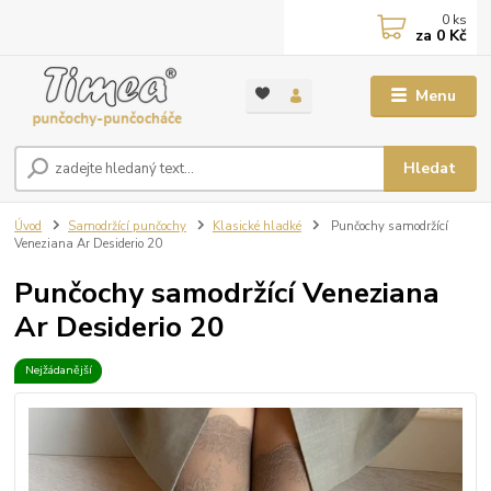
0
ks
za
0 Kč
Menu
Hledat
Úvod
Samodržící punčochy
Klasické hladké
Punčochy samodržící
Veneziana Ar Desiderio 20
Punčochy samodržící Veneziana
Ar Desiderio 20
Nejžádanější