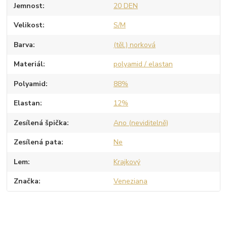
Jemnost
20 DEN
Velikost
S/M
Barva
(těl.) norková
Materiál
polyamid / elastan
Polyamid
88%
Elastan
12%
Zesílená špička
Ano (neviditelně)
Zesílená pata
Ne
Lem
Krajkový
Značka
Veneziana