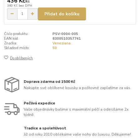
436 Kč
/
ks
360 Kč
bez DPH
Přidat do košíku
Číslo produktu:
PSV-0004-005
EAN kód:
8300510357741
Značka:
Veneziana
Skladové místo:
50
Do oblíbených
Doprava zdarma od 1500 Kč
Nakupte své oblíbené kousky a poštovné zaplatíme za vás.
Pečlivá expedice
Vaše objednávky balíme s maximální péčí a odesíláme 2x
týdně.
Tradice a spolehlivost
Již od roku 2010 oblékáme vaše nohy do luxusu. Děkujeme!