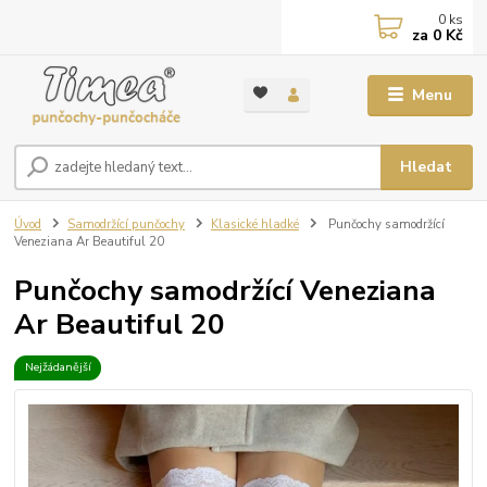
0
ks
za
0 Kč
Menu
Hledat
Úvod
Samodržící punčochy
Klasické hladké
Punčochy samodržící
Veneziana Ar Beautiful 20
Punčochy samodržící Veneziana
Ar Beautiful 20
Nejžádanější