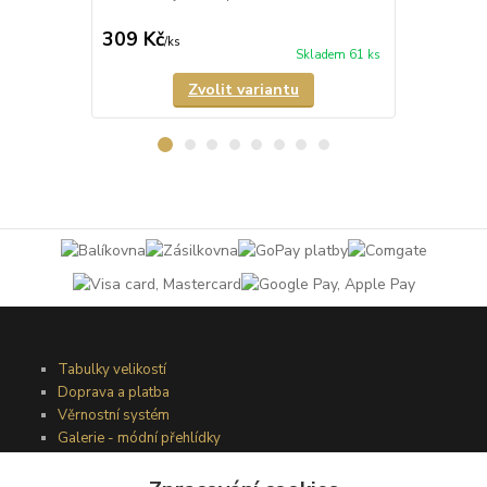
309 Kč
349 Kč
/
ks
/
ks
Skladem 61 ks
Zvolit variantu
Tabulky velikostí
Doprava a platba
Věrnostní systém
Galerie - módní přehlídky