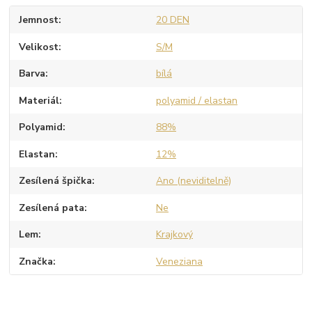
Jemnost
20 DEN
Velikost
S/M
Barva
bílá
Materiál
polyamid / elastan
Polyamid
88%
Elastan
12%
Zesílená špička
Ano (neviditelně)
Zesílená pata
Ne
Lem
Krajkový
Značka
Veneziana