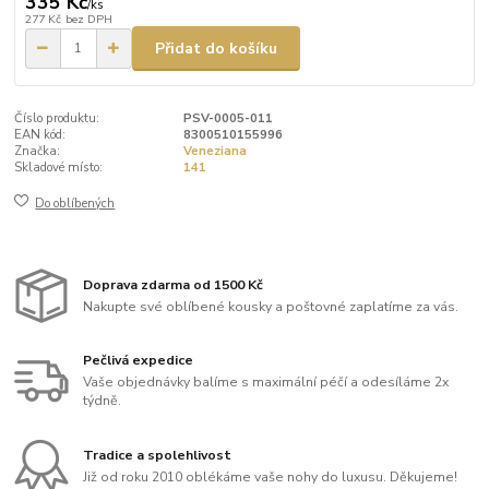
335 Kč
/
ks
277 Kč
bez DPH
Přidat do košíku
Číslo produktu:
PSV-0005-011
EAN kód:
8300510155996
Značka:
Veneziana
Skladové místo:
141
Do oblíbených
Doprava zdarma od 1500 Kč
Nakupte své oblíbené kousky a poštovné zaplatíme za vás.
Pečlivá expedice
Vaše objednávky balíme s maximální péčí a odesíláme 2x
týdně.
Tradice a spolehlivost
Již od roku 2010 oblékáme vaše nohy do luxusu. Děkujeme!