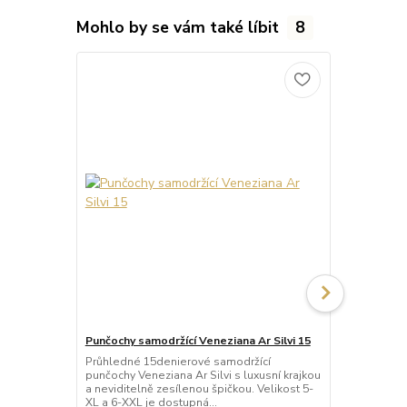
Mohlo by se vám také líbit
8
Punčochy samodržící Veneziana Ar Silvi 15
Punčochy sa
Průhledné 15denierové samodržící
Neprůhledné
punčochy Veneziana Ar Silvi s luxusní krajkou
punčochy Ve
a neviditelně zesílenou špičkou. Velikost 5-
matného a p
XL a 6-XXL je dostupná...
Samodržící p