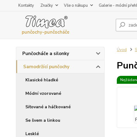
Kontakty
Značky
Vše o nákupu
Galerie - módní přeh
Úvod
S
Punčocháče a silonky
Punč
Samodržící punčochy
Klasické hladké
Nejžádaně
Módní vzorované
Síťované a háčkované
Se švem a linkou
Lesklé