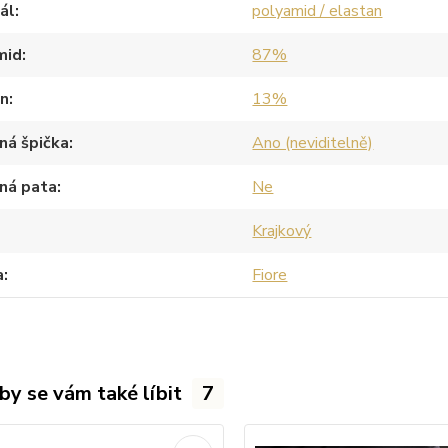
ál
polyamid / elastan
mid
87%
an
13%
ná špička
Ano (neviditelně)
ná pata
Ne
Krajkový
a
Fiore
by se vám také líbit
7