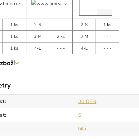
1 ks
2-S
- - -
2-S
1 ks
1 ks
3-M
2 ks
3-M
- - -
1 ks
4-L
- - -
4-L
- - -
zboží
etry
st
30 DEN
st
S
bílá