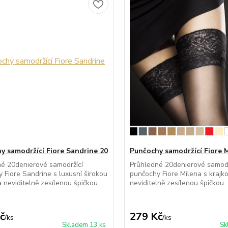
y samodržící Fiore Sandrine 20
Punčochy samodržící Fiore 
é 20denierové samodržící
Průhledné 20denierové samodr
 Fiore Sandrine s luxusní širokou
punčochy Fiore Milena s krajk
a neviditelně zesílenou špičkou.
neviditelně zesílenou špičkou.
č
279 Kč
/
ks
/
ks
Skladem 13 ks
Sk