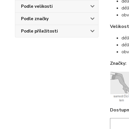
dél
Podle velikosti
dél
obv
Podle značky
Velikost
Podle příležitosti
dél
dél
obv
Značky:
Dostupné