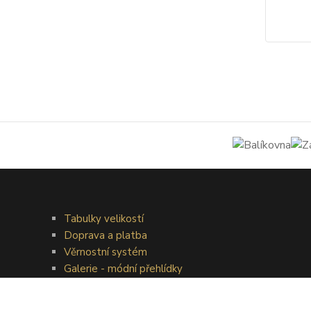
Tabulky velikostí
Doprava a platba
Věrnostní systém
Galerie - módní přehlídky