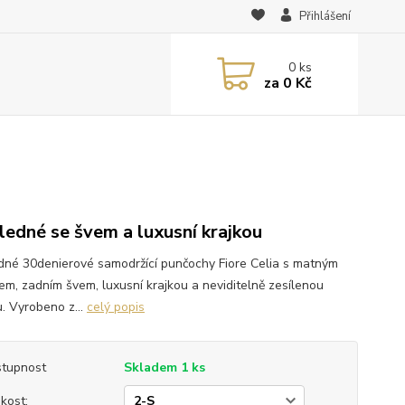
Přihlášení
0
ks
za
0 Kč
ledné se švem a luxusní krajkou
dné 30denierové samodržící punčochy Fiore Celia s matným
em, zadním švem, luxusní krajkou a neviditelně zesílenou
u. Vyrobeno z...
celý popis
tupnost
Skladem 1 ks
ikost: