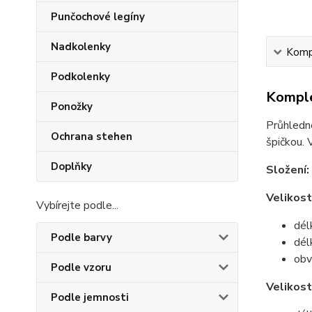
Punčochové legíny
Nadkolenky
Kompl
Podkolenky
Komple
Ponožky
Průhledné
Ochrana stehen
špičkou. 
Doplňky
Složení:
Velikost
Vybírejte podle...
dél
Podle barvy
dél
obv
Podle vzoru
Velikos
Podle jemnosti