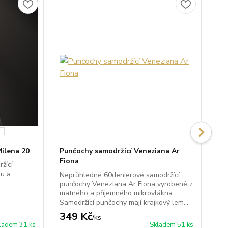
Milena 20
Punčochy samodržící Veneziana Ar
Pu
Fiona
Bea
žící
ou a
Neprůhledné 60denierové samodržící
Prů
punčochy Veneziana Ar Fiona vyrobené z
pun
matného a příjemného mikrovlákna.
lux
Samodržící punčochy mají krajkový lem...
zes
349 Kč
3
/
ks
ladem 31 ks
Skladem 51 ks