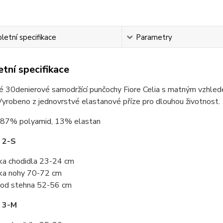
etní specifikace
Parametry
tní specifikace
 30denierové samodržící punčochy Fiore Celia s matným vzhledem
Vyrobeno z jednovrstvé elastanové příze pro dlouhou životnost.
87% polyamid, 13% elastan
 2-S
ka chodidla 23-24 cm
ka nohy 70-72 cm
od stehna 52-56 cm
t 3-M