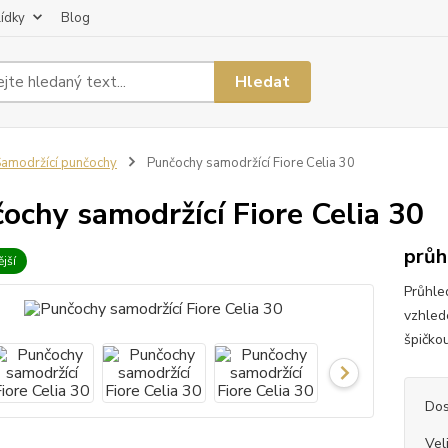
lídky
Blog
Hledat
amodržící punčochy
Punčochy samodržící Fiore Celia 30
ochy samodržící Fiore Celia 30
průh
jší
Průhle
vzhled
špičko
Dos
Vel