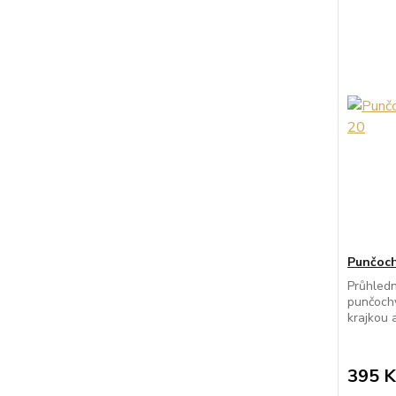
Punčoch
Průhledn
punčochy
krajkou 
395 K