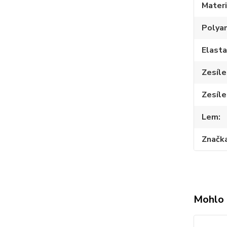
Materi
Polya
Elast
Zesíle
Zesíle
Lem
Značk
Mohlo 