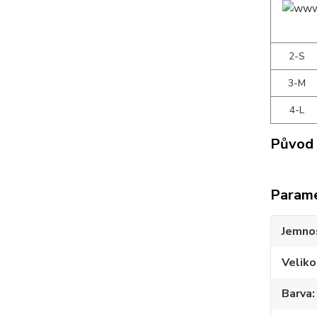
2-S
3-M
4-L
Původ 
Param
Jemno
Veliko
Barva