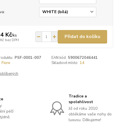
va:
4 Kč
/
ks
Přidat do košíku
 Kč
bez DPH
roduktu:
PSF-0001-007
EAN kód:
5900672046441
Fiore
Skladové místo:
14
oblíbených
Tradice a
ce
spolehlivost
y
Již od roku 2010
lní péčí
oblékáme vaše nohy do
týdně.
luxusu. Děkujeme!