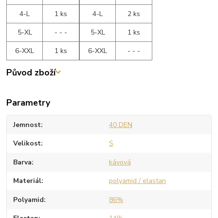
4-L
1 ks
4-L
2 ks
5-XL
- - -
5-XL
1 ks
6-XXL
1 ks
6-XXL
- - -
Původ zboží
Parametry
Jemnost
40 DEN
Velikost
S
Barva
kávová
Materiál
polyamid / elastan
Polyamid
86%