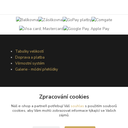
Tabulky velikostí
Doprava a platba
Věrnostní systém
Galerie - módní přehlídky
Podmínky užití webového rozhraní
Obchodní podmínky
Zpracování cookies
Ochrana osobních údajů
Náš e-shop a partneři potřebují Váš
souhlas
s použitím souborů
Kontakty
cookies, aby Vám mohli zobrazovat informace týkající se Vašich
zájmů.
Podmínky vrácení zboží