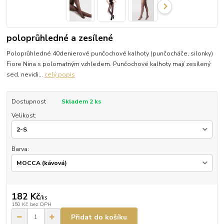
poloprůhledné a zesílené
Poloprůhledné 40denierové punčochové kalhoty (punčocháče, silonky)
Fiore Nina s polomatným vzhledem. Punčochové kalhoty mají zesílený
sed, nevidi...
celý popis
Dostupnost
Skladem 2 ks
Velikost:
Barva:
182 Kč
/
ks
150 Kč
bez DPH
Přidat do košíku