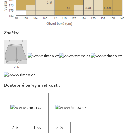
Značky:
Dostupné barvy a velikosti:
2-S
1 ks
2-S
- - -