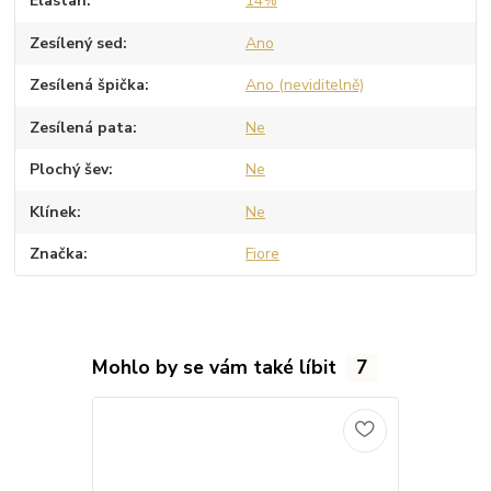
Elastan
14%
Zesílený sed
Ano
Zesílená špička
Ano (neviditelně)
Zesílená pata
Ne
Plochý šev
Ne
Klínek
Ne
Značka
Fiore
Mohlo by se vám také líbit
7