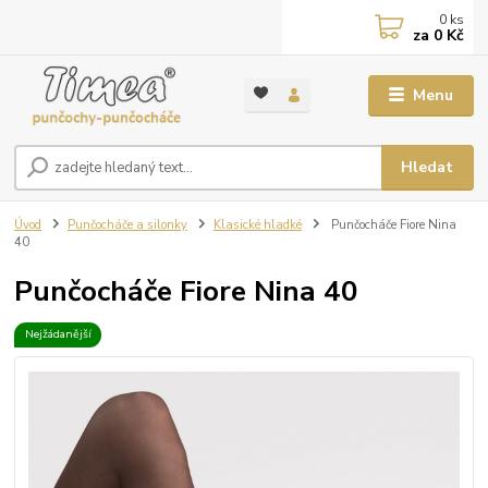
0
ks
za
0 Kč
Menu
Hledat
Úvod
Punčocháče a silonky
Klasické hladké
Punčocháče Fiore Nina
40
Punčocháče Fiore Nina 40
Nejžádanější