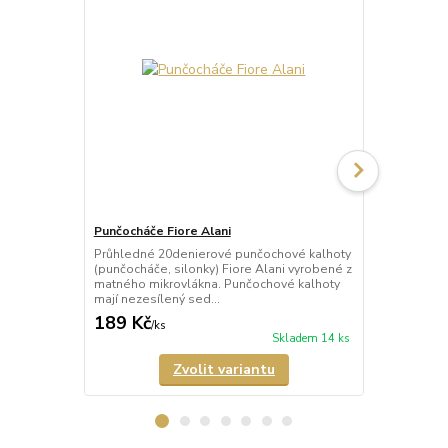
Punčocháče Fiore Alani
Punčocháče 
Průhledné 20denierové punčochové kalhoty
Průhledné 1
(punčocháče, silonky) Fiore Alani vyrobené z
kalhoty (pun
matného mikrovlákna. Punčochové kalhoty
Punčochové k
mají nezesílený sed...
zesílené špič
189 Kč
69 Kč
/
ks
/
ks
Skladem 14 ks
Zvolit variantu