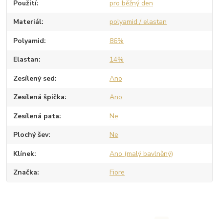
Použití
pro běžný den
Materiál
polyamid / elastan
Polyamid
86%
Elastan
14%
Zesílený sed
Ano
Zesílená špička
Ano
Zesílená pata
Ne
Plochý šev
Ne
Klínek
Ano (malý bavlněný)
Značka
Fiore