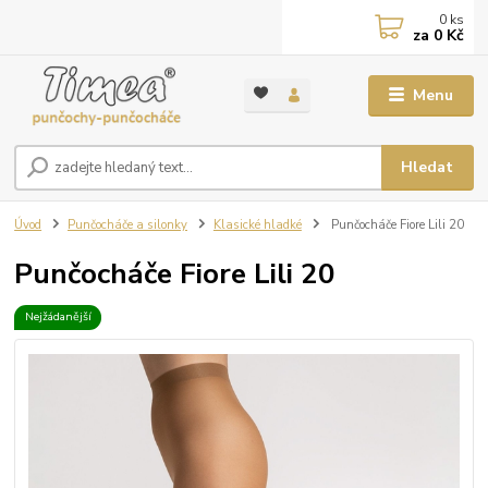
0
ks
za
0 Kč
Menu
Hledat
Úvod
Punčocháče a silonky
Klasické hladké
Punčocháče Fiore Lili 20
Punčocháče Fiore Lili 20
Nejžádanější