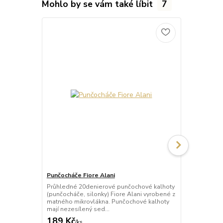
Mohlo by se vám také líbit
7
Punčocháče Fiore Alani
Punčocháče 
Průhledné 20denierové punčochové kalhoty
Průhledné 1
(punčocháče, silonky) Fiore Alani vyrobené z
kalhoty (pun
matného mikrovlákna. Punčochové kalhoty
Punčochové k
mají nezesílený sed...
zesílené špič
189 Kč
69 Kč
/
ks
/
ks