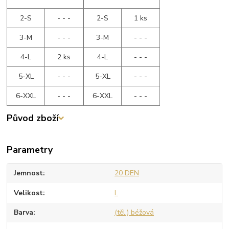
2-S
- - -
2-S
1 ks
3-M
- - -
3-M
- - -
4-L
2 ks
4-L
- - -
5-XL
- - -
5-XL
- - -
6-XXL
- - -
6-XXL
- - -
Původ zboží
Parametry
Jemnost
20 DEN
Velikost
L
Barva
(těl.) béžová