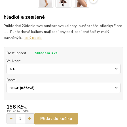
hladké a zesílené
Průhledné 20denierové punčochové kalhoty (punčocháče, silonky) Fiore
Lili. Punčochové kalhoty mají zesílený sed, zesílené špičky, malý
bavlněný k...
celý popis
Dostupnost
Skladem 3 ks
Velikost:
Barva:
158 Kč
/
ks
131 Kč
bez DPH
Přidat do košíku