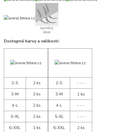
Dostupné barvy a velikosti:
2-S
2 ks
2-S
- - -
3-M
3 ks
3-M
1 ks
4-L
2 ks
4-L
- - -
5-XL
2 ks
5-XL
- - -
6-XXL
1 ks
6-XXL
2 ks