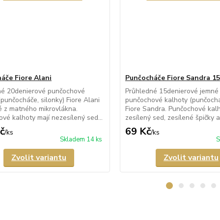
áče Fiore Alani
Punčocháče Fiore Sandra 15
né 20denierové punčochové
Průhledné 15denierové jemné
(punčocháče, silonky) Fiore Alani
punčochové kalhoty (punčocháč
 z matného mikrovlákna.
Fiore Sandra. Punčochové kalh
vé kalhoty mají nezesílený sed...
zesílený sed, zesílené špičky a 
č
69 Kč
/
ks
/
ks
Skladem 14 ks
S
Zvolit variantu
Zvolit variantu