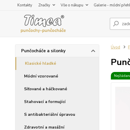
Kontakty
Značky
Vše o nákupu
Galerie - módní přeh
Úvod
P
Punčocháče a silonky
Punč
Klasické hladké
Módní vzorované
Nejžádaně
Síťované a háčkované
Stahovací a formující
S antibakteriální úpravou
Zdravotní a masážní