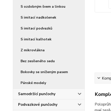
S ozdobným švem a linkou
S imitací nadkolenek
S imitací podvazků
S imitací kalhotek
Z mikrovlákna
Bez zesíleného sedu
Bokovky se sníženým pasem
Kompl
Pánské modely
Komple
Samodržící punčochy
Poloprůh
Podvazkové punčochy
mají zesí