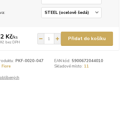
va:
2 Kč
/
ks
Přidat do košíku
 Kč
bez DPH
roduktu:
PKF-0020-047
EAN kód:
5900672044010
Fiore
Skladové místo:
11
oblíbených