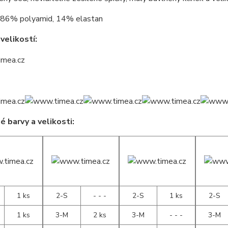
86% polyamid, 14% elastan
velikostí:
 barvy a velikosti:
1 ks
2-S
- - -
2-S
1 ks
2-S
1 ks
3-M
2 ks
3-M
- - -
3-M