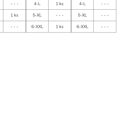
- - -
4-L
1 ks
4-L
- - -
1 ks
5-XL
- - -
5-XL
- - -
- - -
6-XXL
1 ks
6-XXL
- - -