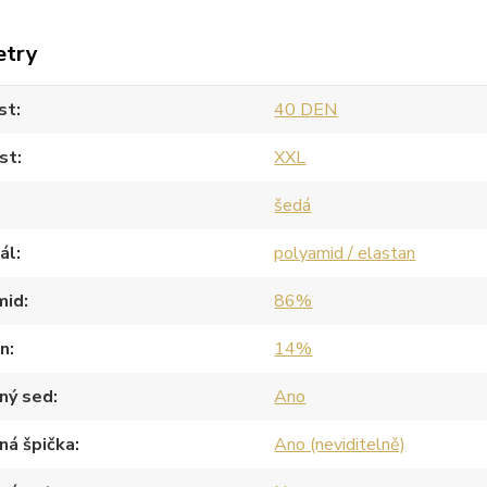
etry
st
40 DEN
st
XXL
šedá
ál
polyamid / elastan
mid
86%
an
14%
ný sed
Ano
ná špička
Ano (neviditelně)