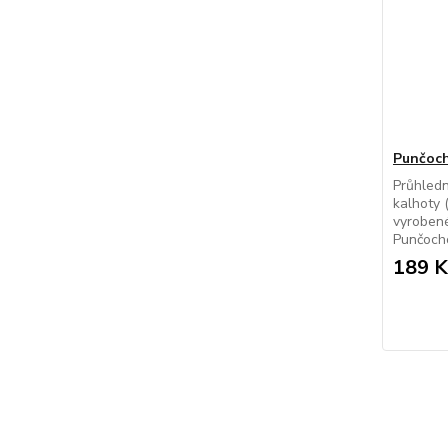
Punčoch
Průhled
kalhoty 
vyrobené
Punčocho
189 K