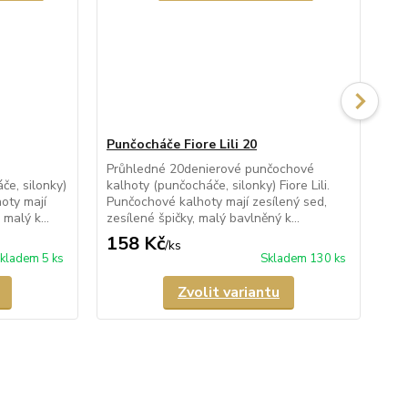
Punčocháče Fiore Lili 20
Pu
Průhledné 20denierové punčochové
Pr
e, silonky)
kalhoty (punčocháče, silonky) Fiore Lili.
kal
oty mají
Punčochové kalhoty mají zesílený sed,
s i
malý k...
zesílené špičky, malý bavlněný k...
maj
158 Kč
2
/
ks
kladem 5 ks
Skladem 130 ks
Zvolit variantu