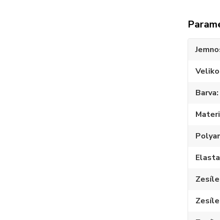
Param
Jemno
Veliko
Barva
Materi
Polya
Elast
Zesíle
Zesíle