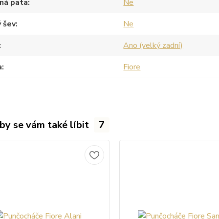
ná pata
Ne
 šev
Ne
Ano (velký zadní)
a
Fiore
by se vám také líbit
7