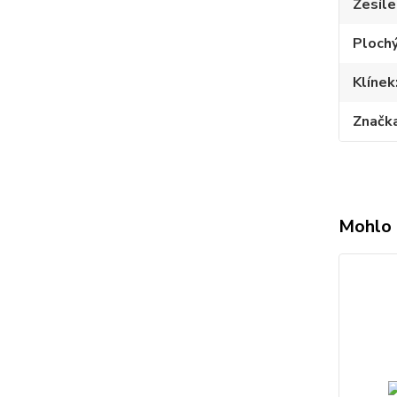
Zesíle
Plochý
Klínek
Značk
Mohlo 