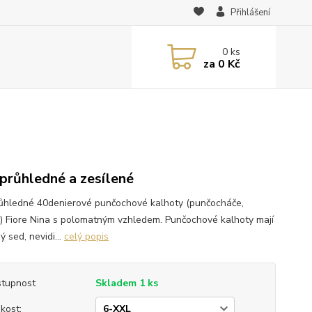
Přihlášení
0
ks
za
0 Kč
průhledné a zesílené
ůhledné 40denierové punčochové kalhoty (punčocháče,
y) Fiore Nina s polomatným vzhledem. Punčochové kalhoty mají
ý sed, nevidi...
celý popis
tupnost
Skladem 1 ks
ikost: