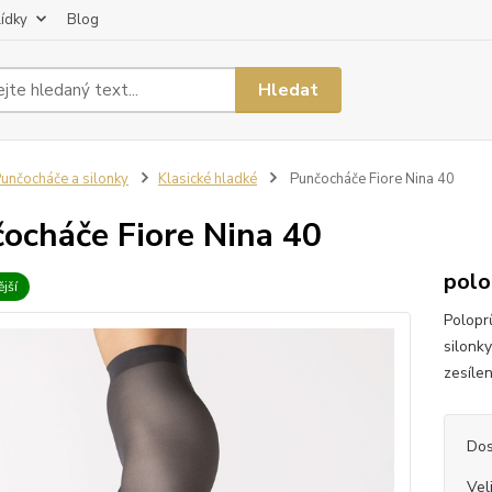
lídky
Blog
Hledat
unčocháče a silonky
Klasické hladké
Punčocháče Fiore Nina 40
ocháče Fiore Nina 40
polo
jší
Polopr
silonk
zesílen
Dos
Vel