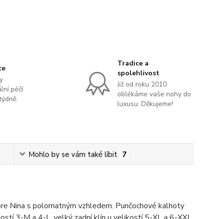
Tradice a
ce
spolehlivost
y
Již od roku 2010
lní péčí
oblékáme vaše nohy do
týdně.
luxusu. Děkujeme!
Mohlo by se vám také líbit
7
iore Nina s polomatným vzhledem. Punčochové kalhoty
kostí 3-M a 4-L, velký zadní klín u velikostí 5-XL a 6-XXL.