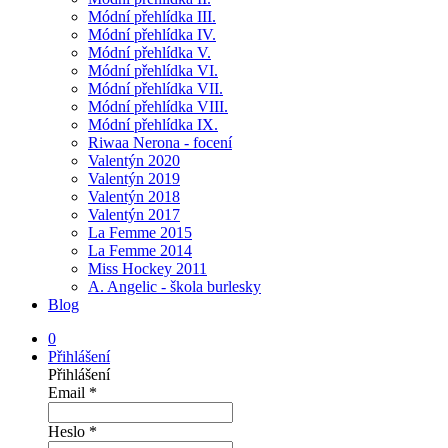
Módní přehlídka III.
Módní přehlídka IV.
Módní přehlídka V.
Módní přehlídka VI.
Módní přehlídka VII.
Módní přehlídka VIII.
Módní přehlídka IX.
Riwaa Nerona - focení
Valentýn 2020
Valentýn 2019
Valentýn 2018
Valentýn 2017
La Femme 2015
La Femme 2014
Miss Hockey 2011
A. Angelic - škola burlesky
Blog
0
Přihlášení
Přihlášení
Email
*
Heslo
*