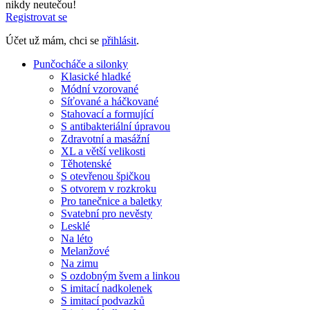
nikdy neutečou!
Registrovat se
Účet už mám, chci se
přihlásit
.
Punčocháče a silonky
Klasické hladké
Módní vzorované
Síťované a háčkované
Stahovací a formující
S antibakteriální úpravou
Zdravotní a masážní
XL a větší velikosti
Těhotenské
S otevřenou špičkou
S otvorem v rozkroku
Pro tanečnice a baletky
Svatební pro nevěsty
Lesklé
Na léto
Melanžové
Na zimu
S ozdobným švem a linkou
S imitací nadkolenek
S imitací podvazků