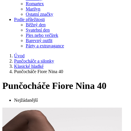
Romartex
Marilyn
Ostatní značky
Podle příležitosti
Běžný den
Svatební den
Ples nebo večírek
Barevný outfit
Párty a extravagance
Úvod
Punčocháče a silonky
Klasické hladké
Punčocháče Fiore Nina 40
Punčocháče Fiore Nina 40
Nejžádanější