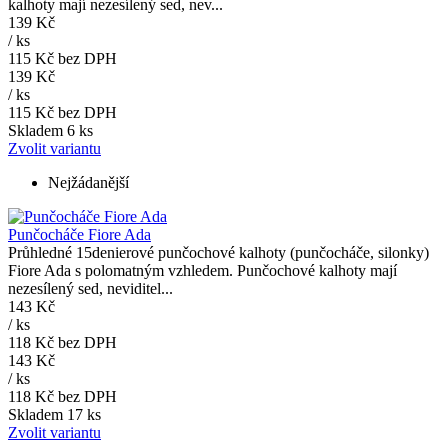
kalhoty mají nezesílený sed, nev...
139 Kč
/
ks
115 Kč
bez DPH
139 Kč
/
ks
115 Kč
bez DPH
Skladem 6 ks
Zvolit variantu
Nejžádanější
Punčocháče Fiore Ada
Průhledné 15denierové punčochové kalhoty (punčocháče, silonky)
Fiore Ada s polomatným vzhledem. Punčochové kalhoty mají
nezesílený sed, neviditel...
143 Kč
/
ks
118 Kč
bez DPH
143 Kč
/
ks
118 Kč
bez DPH
Skladem 17 ks
Zvolit variantu