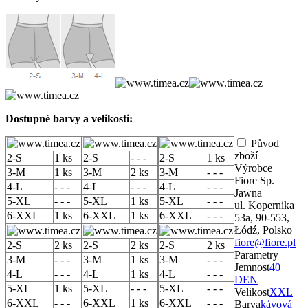
Dostupné barvy a velikosti:
Původ
zboží
2-S
1 ks
2-S
- - -
2-S
1 ks
Výrobce
3-M
1 ks
3-M
2 ks
3-M
- - -
Fiore Sp.
4-L
- - -
4-L
- - -
4-L
- - -
Jawna
5-XL
- - -
5-XL
1 ks
5-XL
- - -
ul. Kopernika
6-XXL
1 ks
6-XXL
1 ks
6-XXL
- - -
53a, 90-553,
Łódź, Polsko
fiore@fiore.pl
2-S
2 ks
2-S
2 ks
2-S
2 ks
Parametry
3-M
- - -
3-M
1 ks
3-M
- - -
Jemnost
40
4-L
- - -
4-L
1 ks
4-L
- - -
DEN
5-XL
1 ks
5-XL
- - -
5-XL
- - -
Velikost
XXL
6-XXL
- - -
6-XXL
1 ks
6-XXL
- - -
Barva
kávová