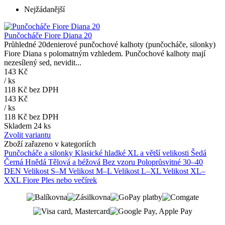
Nejžádanější
Punčocháče Fiore Diana 20
Průhledné 20denierové punčochové kalhoty (punčocháče, silonky)
Fiore Diana s polomatným vzhledem. Punčochové kalhoty mají
nezesílený sed, nevidit...
143 Kč
/
ks
118 Kč
bez DPH
143 Kč
/
ks
118 Kč
bez DPH
Skladem 24 ks
Zvolit variantu
Zboží zařazeno v kategoriích
Punčocháče a silonky
Klasické hladké
XL a větší velikosti
Šedá
Černá
Hnědá
Tělová a béžová
Bez vzoru
Poloprůsvitné 30–40
DEN
Velikost S–M
Velikost M–L
Velikost L–XL
Velikost XL–
XXL
Fiore
Ples nebo večírek