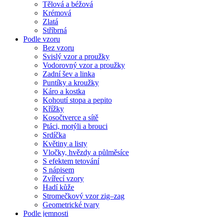
Tělová a béžová
Krémová
Zlatá
Stříbrná
Podle vzoru
Bez vzoru
Svislý vzor a proužky
Vodorovný vzor a proužky
Zadní šev a linka
Puntíky a kroužky
Káro a kostka
Kohoutí stopa a pepito
Křížky
Kosočtverce a sítě
Ptáci, motýli a brouci
Srdíčka
Květiny a listy
Vločky, hvězdy a půlměsíce
S efektem tetování
S nápisem
Zvířecí vzory
Hadí kůže
Stromečkový vzor zig–zag
Geometrické tvary
Podle jemnosti