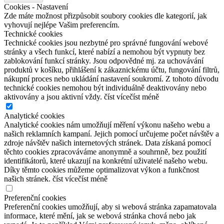
Cookies - Nastavení
Zde máte možnost přizpůsobit soubory cookies dle kategorií, jak
vyhovují nejlépe Vašim preferencím.
Technické cookies
Technické cookies jsou nezbytné pro správné fungování webové
stránky a všech funkcí, které nabízí a nemohou být vypnuty bez
zablokování funkcí stránky. Jsou odpovědné mj. za uchovávání
produktů v košíku, přihlášení k zákaznickému účtu, fungování filtrů,
nákupní proces nebo ukládání nastavení soukromí. Z tohoto důvodu
technické cookies nemohou být individuálně deaktivovány nebo
aktivovány a jsou aktivní vždy.
číst více
číst méně
Analytické cookies
Analytické cookies nám umožňují měření výkonu našeho webu a
našich reklamních kampaní. Jejich pomocí určujeme počet návštěv a
zdroje návštěv našich internetových stránek. Data získaná pomocí
těchto cookies zpracováváme anonymně a souhrnně, bez použití
identifikátorů, které ukazují na konkrétní uživatelé našeho webu.
Díky těmto cookies můžeme optimalizovat výkon a funkčnost
našich stránek.
číst více
číst méně
Preferenční cookies
Preferenční cookies umožňují, aby si webová stránka zapamatovala
informace, které mění, jak se webová stránka chová nebo jak