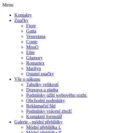
Menu
Kontakty
Značky
Fiore
Gatta
Veneziana
Conte
MissO
Elite
Glamory
Romartex
Marilyn
Ostatní značky
Vše o nákupu
Tabulky velikostí
Doprava a platba
Podmínky užití webového rozhr.
Obchodní podmínky
Reklamační řád
Podmínky vrácení zboží
Kontaktní formulář
Galerie - módní přehlídky
Módní přehlídka I.
Módní přehlídka II.