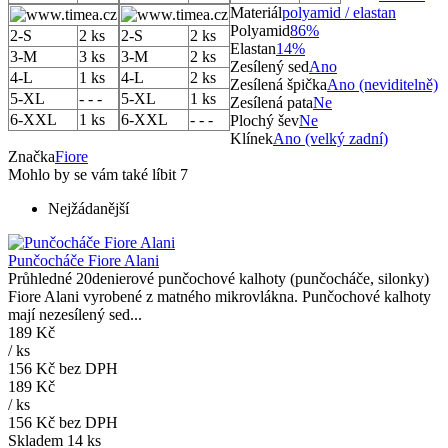
Materiál
polyamid / elastan
Polyamid
86%
2-S
2 ks
2-S
2 ks
Elastan
14%
3-M
3 ks
3-M
2 ks
Zesílený sed
Ano
4-L
1 ks
4-L
2 ks
Zesílená špička
Ano (neviditelně)
5-XL
- - -
5-XL
1 ks
Zesílená pata
Ne
6-XXL
1 ks
6-XXL
- - -
Plochý šev
Ne
Klínek
Ano (velký zadní)
Značka
Fiore
Mohlo by se vám také líbit
7
Nejžádanější
Punčocháče Fiore Alani
Průhledné 20denierové punčochové kalhoty (punčocháče, silonky)
Fiore Alani vyrobené z matného mikrovlákna. Punčochové kalhoty
mají nezesílený sed...
189 Kč
/
ks
156 Kč
bez DPH
189 Kč
/
ks
156 Kč
bez DPH
Skladem 14 ks