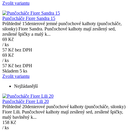
Zvolit variantu
Punčocháče Fiore Sandra 15
Průhledné 15denierové jemné punčochové kalhoty (punčocháče,
silonky) Fiore Sandra. Punčochové kalhoty mají zesílený sed,
zesílené špičky a malý k...
69 Kč
/
ks
57 Kč
bez DPH
69 Kč
/
ks
57 Kč
bez DPH
Skladem 5 ks
Zvolit variantu
Nejžádanější
Punčocháče Fiore Lili 20
Průhledné 20denierové punčochové kalhoty (punčocháče, silonky)
Fiore Lili. Punčochové kalhoty mají zesílený sed, zesílené špičky,
malý bavlněný k...
158 Kč
/
ks