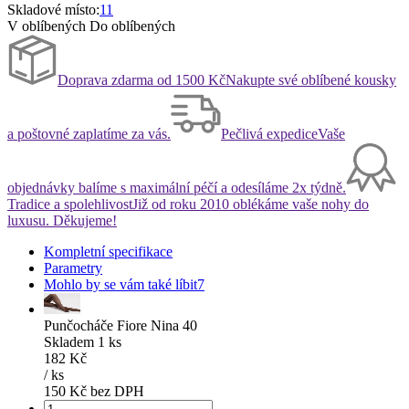
Skladové místo:
11
V oblíbených
Do oblíbených
Doprava zdarma od 1500 Kč
Nakupte své oblíbené kousky
a poštovné zaplatíme za vás.
Pečlivá expedice
Vaše
objednávky balíme s maximální péčí a odesíláme 2x týdně.
Tradice a spolehlivost
Již od roku 2010 oblékáme vaše nohy do
luxusu. Děkujeme!
Kompletní specifikace
Parametry
Mohlo by se vám také líbit
7
Punčocháče Fiore Nina 40
Skladem 1 ks
182 Kč
/
ks
150 Kč bez DPH