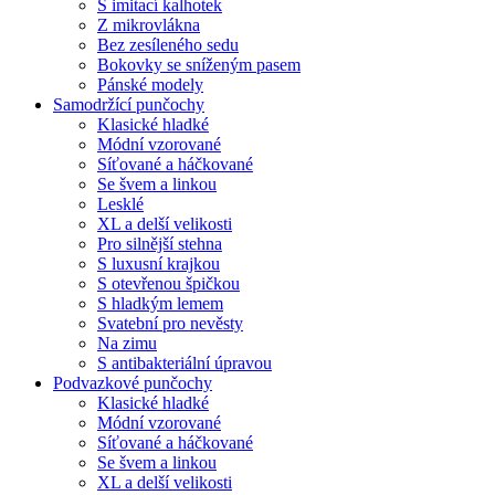
S imitací kalhotek
Z mikrovlákna
Bez zesíleného sedu
Bokovky se sníženým pasem
Pánské modely
Samodržící punčochy
Klasické hladké
Módní vzorované
Síťované a háčkované
Se švem a linkou
Lesklé
XL a delší velikosti
Pro silnější stehna
S luxusní krajkou
S otevřenou špičkou
S hladkým lemem
Svatební pro nevěsty
Na zimu
S antibakteriální úpravou
Podvazkové punčochy
Klasické hladké
Módní vzorované
Síťované a háčkované
Se švem a linkou
XL a delší velikosti