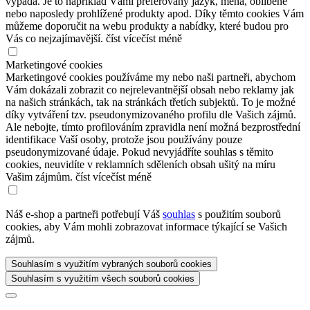
vypadá. Je to například Vámi preferovaný jazyk, měna, oblíbené
nebo naposledy prohlížené produkty apod. Díky těmto cookies Vám
můžeme doporučit na webu produkty a nabídky, které budou pro
Vás co nejzajímavější.
číst více
číst méně
Marketingové cookies
Marketingové cookies používáme my nebo naši partneři, abychom
Vám dokázali zobrazit co nejrelevantnější obsah nebo reklamy jak
na našich stránkách, tak na stránkách třetích subjektů. To je možné
díky vytváření tzv. pseudonymizovaného profilu dle Vašich zájmů.
Ale nebojte, tímto profilováním zpravidla není možná bezprostřední
identifikace Vaší osoby, protože jsou používány pouze
pseudonymizované údaje. Pokud nevyjádříte souhlas s těmito
cookies, neuvidíte v reklamních sděleních obsah ušitý na míru
Vašim zájmům.
číst více
číst méně
Náš e-shop a partneři potřebují Váš
souhlas
s použitím souborů
cookies, aby Vám mohli zobrazovat informace týkající se Vašich
zájmů.
Souhlasím s využitím vybraných souborů cookies
Souhlasím s využitím všech souborů cookies