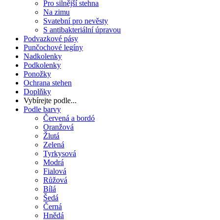
Pro silnější stehna
Na zimu
Svatební pro nevěsty
S antibakteriální úpravou
Podvazkové pásy
Punčochové legíny
Nadkolenky
Podkolenky
Ponožky
Ochrana stehen
Doplňky
Vybírejte podle...
Podle barvy
Červená a bordó
Oranžová
Žlutá
Zelená
Tyrkysová
Modrá
Fialová
Růžová
Bílá
Šedá
Černá
Hnědá