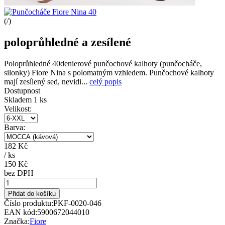
(
/
)
poloprůhledné a zesílené
Poloprůhledné 40denierové punčochové kalhoty (punčocháče,
silonky) Fiore Nina s polomatným vzhledem. Punčochové kalhoty
mají zesílený sed, nevidi...
celý popis
Dostupnost
Skladem 1 ks
Velikost:
Barva:
182 Kč
/
ks
150 Kč
bez DPH
Přidat do košíku
Číslo produktu:
PKF-0020-046
EAN kód:
5900672044010
Značka:
Fiore