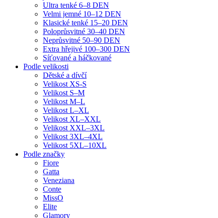
Ultra tenké 6–8 DEN
Velmi jemné 10–12 DEN
Klasické tenké 15–20 DEN
Poloprůsvitné 30–40 DEN
Neprůsvitné 50–90 DEN
Extra hřejivé 100–300 DEN
Síťované a háčkované
Podle velikosti
Dětské a dívčí
Velikost XS-S
Velikost S–M
Velikost M–L
Velikost L–XL
Velikost XL–XXL
Velikost XXL–3XL
Velikost 3XL–4XL
Velikost 5XL–10XL
Podle značky
Fiore
Gatta
Veneziana
Conte
MissO
Elite
Glamory