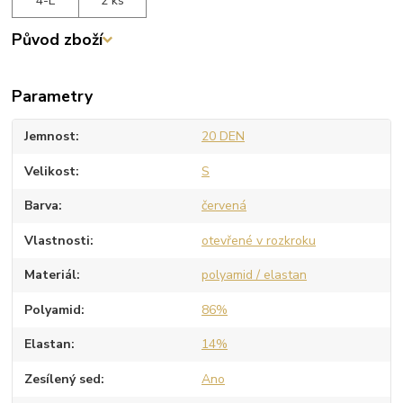
4-L
2 ks
Původ zboží
Parametry
Jemnost
20 DEN
Velikost
S
Barva
červená
Vlastnosti
otevřené v rozkroku
Materiál
polyamid / elastan
Polyamid
86%
Elastan
14%
Zesílený sed
Ano