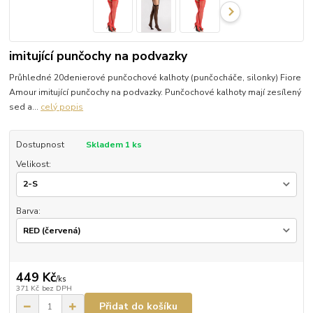
imitující punčochy na podvazky
Průhledné 20denierové punčochové kalhoty (punčocháče, silonky) Fiore
Amour imitující punčochy na podvazky. Punčochové kalhoty mají zesílený
sed a...
celý popis
Dostupnost
Skladem 1 ks
Velikost:
Barva:
449 Kč
/
ks
371 Kč
bez DPH
Přidat do košíku