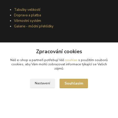
Tabulky velikostí
Doprava a platba
Věrnostní systém
Galerie - módní přehlídky
Podmínky užití webového rozhraní
Obchodní podmínky
Zpracování cookies
Ochrana osobních údajů
Náš e-shop a partneři potřebují Váš
souhlas
s použitím souborů
Kontakty
cookies, aby Vám mohli zobrazovat informace týkající se Vašich
zájmů.
Podmínky vrácení zboží
Souhlasím
Nastavení
Reklamační řád
®
© Copyright 2010 – 2026
Timea
Vytvořeno na
Eshop-rychle.cz