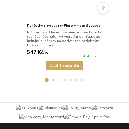
Punčochy s podvazky Fiore Amour Sauvage
Punčochy s 
Průhledné 20denierové punčochové kalhoty
Průhledné 2
(punčocháče, silonky) Fiore Amour Sauvage
kalhoty (pun
imitující punčochy na podvazky s ozdobným
Rouge imituj
leopardím lemem a ne...
červeným ori
547 Kč
547 Kč
/
ks
/
ks
Skladem 2 ks
Zvolit variantu