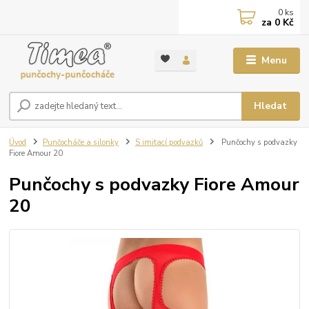
0
ks
za
0 Kč
Menu
Hledat
Úvod
Punčocháče a silonky
S imitací podvazků
Punčochy s podvazky
Fiore Amour 20
Punčochy s podvazky Fiore Amour
20