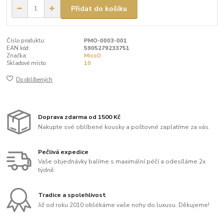
Přidat do košíku
Číslo produktu:
PMO-0003-001
EAN kód:
5905279233751
Značka:
MissO
Skladové místo:
10
Do oblíbených
Doprava zdarma od 1500 Kč
Nakupte své oblíbené kousky a poštovné zaplatíme za vás.
Pečlivá expedice
Vaše objednávky balíme s maximální péčí a odesíláme 2x
týdně.
Tradice a spolehlivost
Již od roku 2010 oblékáme vaše nohy do luxusu. Děkujeme!