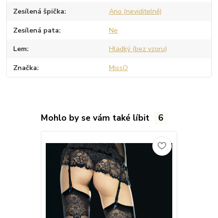
Zesílená špička
Ano (neviditelně)
Zesílená pata
Ne
Lem
Hladký (bez vzoru)
Značka
MissO
Mohlo by se vám také líbit
6