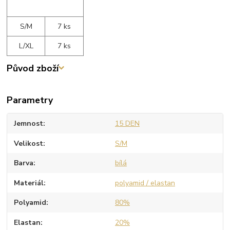
S/M
7 ks
L/XL
7 ks
Původ zboží
Parametry
Jemnost
15 DEN
Velikost
S/M
Barva
bílá
Materiál
polyamid / elastan
Polyamid
80%
Elastan
20%