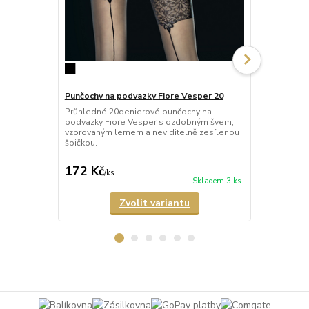
Punčochy na podvazky Fiore Vesper 20
Punčochy na
Průhledné 20denierové punčochy na
Průhledné 2
podvazky Fiore Vesper s ozdobným švem,
podvazky Fi
vzorovaným lemem a neviditelně zesílenou
lemem a nevi
špičkou.
172 Kč
172 Kč
/
ks
/
ks
Skladem 3 ks
Zvolit variantu