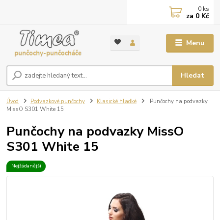
0
ks
za
0 Kč
Menu
Hledat
Úvod
Podvazkové punčochy
Klasické hladké
Punčochy na podvazky
MissO S301 White 15
Punčochy na podvazky MissO
S301 White 15
Nejžádanější