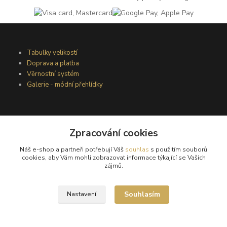
Tabulky velikostí
Doprava a platba
Věrnostní systém
Galerie - módní přehlídky
Podmínky užití webového rozhraní
Zpracování cookies
Obchodní podmínky
Ochrana osobních údajů
Náš e-shop a partneři potřebují Váš
souhlas
s použitím souborů
Kontakty
cookies, aby Vám mohli zobrazovat informace týkající se Vašich
zájmů.
Podmínky vrácení zboží
Souhlasím
Nastavení
Reklamační řád