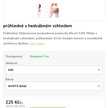
průhledné s hedvábným vzhledem
Průhledné 15denierové podvazkové punčochy MissO S301 White s
hedvábným vzhledem, průhledným 10 cm širokým lemem a neviditelně
zesílenou špičkou.
celý popis
Dostupnost
Skladem 7 ks
Velikost:
Barva:
225 Kč
/
ks
186 Kč
bez DPH