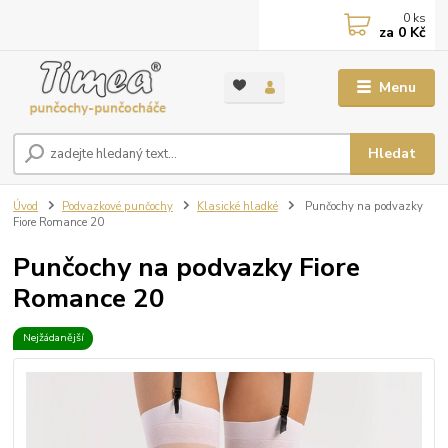
0
ks
za
0 Kč
Menu
Hledat
Úvod
Podvazkové punčochy
Klasické hladké
Punčochy na podvazky
Fiore Romance 20
Punčochy na podvazky Fiore
Romance 20
Nejžádanější