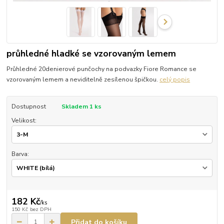
průhledné hladké se vzorovaným lemem
Průhledné 20denierové punčochy na podvazky Fiore Romance se
vzorovaným lemem a neviditelně zesílenou špičkou.
celý popis
Dostupnost
Skladem 1 ks
Velikost:
Barva:
182 Kč
/
ks
150 Kč
bez DPH
Přidat do košíku