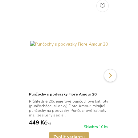
Punčochy s podvazky Fiore Amour 20
Punčochy s 
Průhledné 20denierové punčochové kalhoty
Síťované pu
(punčocháče, silonky) Fiore Amour imitující
Fiore Passio
punčochy na podvazky. Punčochové kalhoty
podvazky. Pu
mají zesílený sed a...
nezesílený se
449 Kč
449 Kč
/
ks
/
ks
Skladem 10 ks
Zvolit variantu