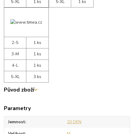
5-XL
1 ks
5-XL
1 ks
2-S
1 ks
3-M
1 ks
4-L
1 ks
5-XL
3 ks
Původ zboží
Parametry
Jemnost
20 DEN
Velikost
M