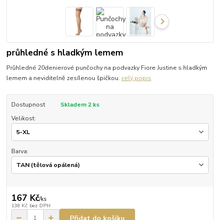
průhledné s hladkým lemem
Průhledné 20denierové punčochy na podvazky Fiore Justine s hladkým
lemem a neviditelně zesílenou špičkou.
celý popis
Dostupnost
Skladem 2 ks
Velikost:
Barva:
167 Kč
/
ks
138 Kč
bez DPH
Přidat do košíku