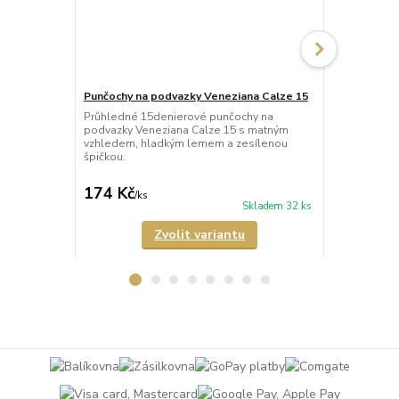
Punčochy na podvazky Veneziana Calze 15
Punčochy na
Leila 60
Průhledné 15denierové punčochy na
podvazky Veneziana Calze 15 s matným
Neprůhledné
vzhledem, hladkým lemem a zesílenou
podvazky Ve
špičkou.
lemem a zes
matného mikr
174 Kč
185 Kč
/
ks
/
ks
Skladem 32 ks
Zvolit variantu