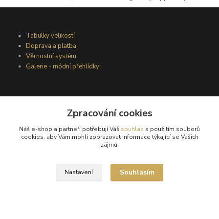
Tabulky velikostí
Doprava a platba
Věrnostní systém
Galerie - módní přehlídky
Podmínky užití webového rozhraní
Zpracování cookies
Obchodní podmínky
Ochrana osobních údajů
Náš e-shop a partneři potřebují Váš
souhlas
s použitím souborů
Kontakty
cookies, aby Vám mohli zobrazovat informace týkající se Vašich
zájmů.
Podmínky vrácení zboží
Souhlasím
Nastavení
Reklamační řád