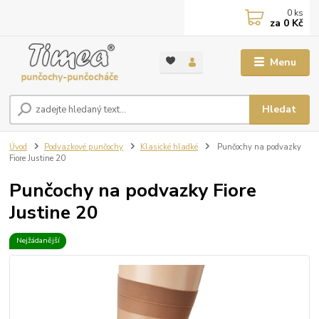
0
ks
za
0 Kč
Menu
Hledat
Úvod
Podvazkové punčochy
Klasické hladké
Punčochy na podvazky
Fiore Justine 20
Punčochy na podvazky Fiore
Justine 20
Nejžádanější