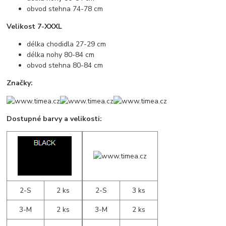
obvod stehna 74-78 cm
Velikost 7-XXXL
délka chodidla 27-29 cm
délka nohy 80-84 cm
obvod stehna 80-84 cm
Značky:
Dostupné barvy a velikosti:
2-S
2 ks
2-S
3 ks
3-M
2 ks
3-M
2 ks