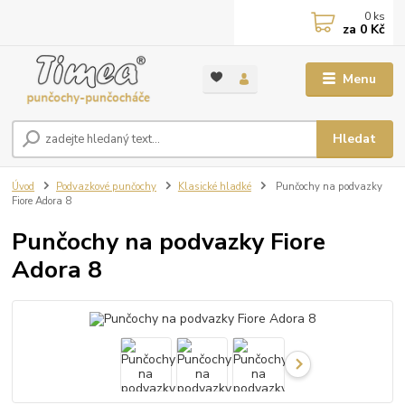
0
ks
za
0 Kč
Menu
Hledat
Úvod
Podvazkové punčochy
Klasické hladké
Punčochy na podvazky
Fiore Adora 8
Punčochy na podvazky Fiore
Adora 8