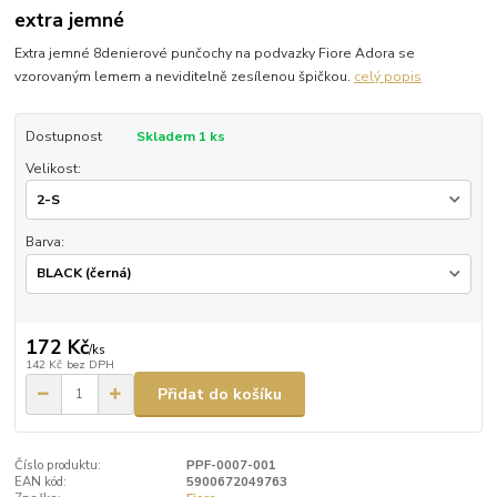
extra jemné
Extra jemné 8denierové punčochy na podvazky Fiore Adora se
vzorovaným lemem a neviditelně zesílenou špičkou.
celý popis
Dostupnost
Skladem 1 ks
Velikost:
Barva:
172 Kč
/
ks
142 Kč
bez DPH
Přidat do košíku
Číslo produktu:
PPF-0007-001
EAN kód:
5900672049763