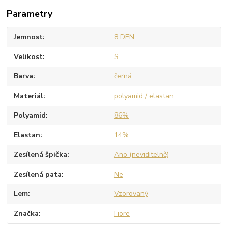
Parametry
Jemnost
8 DEN
Velikost
S
Barva
černá
Materiál
polyamid / elastan
Polyamid
86%
Elastan
14%
Zesílená špička
Ano (neviditelně)
Zesílená pata
Ne
Lem
Vzorovaný
Značka
Fiore