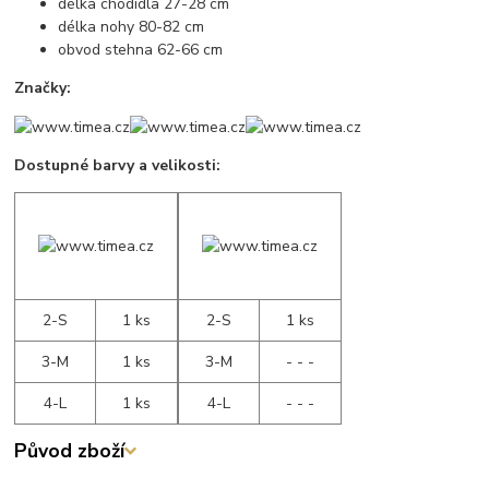
délka chodidla 27-28 cm
délka nohy 80-82 cm
obvod stehna 62-66 cm
Značky:
Dostupné barvy a velikosti:
2-S
1 ks
2-S
1 ks
3-M
1 ks
3-M
- - -
4-L
1 ks
4-L
- - -
Původ zboží