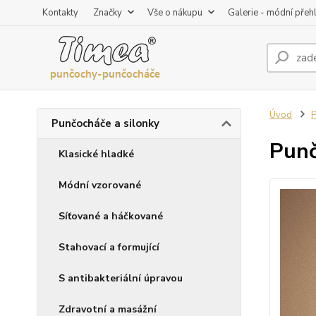
Kontakty
Značky
Vše o nákupu
Galerie - módní přeh
Úvod
P
Punčocháče a silonky
Punč
Klasické hladké
Módní vzorované
Síťované a háčkované
Stahovací a formující
S antibakteriální úpravou
Zdravotní a masážní