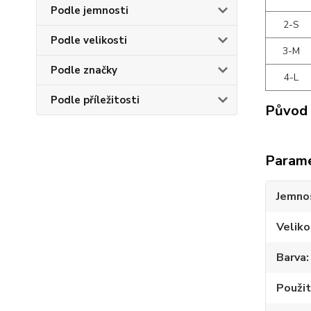
Podle jemnosti
2-S
Podle velikosti
3-M
Podle značky
4-L
Podle příležitosti
Původ 
Param
Jemno
Veliko
Barva
Použit