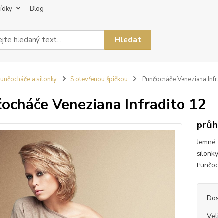
lídky
Blog
Hledat
unčocháče a silonky
S otevřenou špičkou
Punčocháče Veneziana Infr
ocháče Veneziana Infradito 12
průh
Jemné 
silonk
Punčoc
Dos
Vel