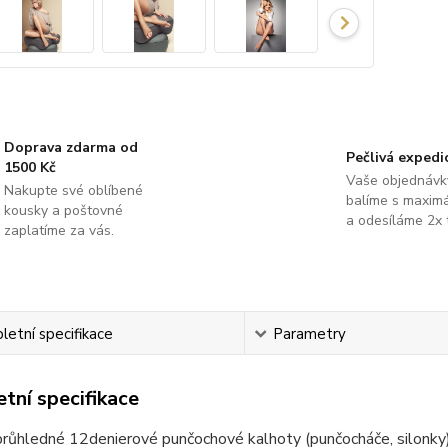
Doprava zdarma od
Pečlivá expedi
1500 Kč
Vaše objednávk
Nakupte své oblíbené
balíme s maximá
kousky a poštovné
a odesíláme 2x 
zaplatíme za vás.
etní specifikace
Parametry
tní specifikace
růhledné 12denierové punčochové kalhoty (punčocháče, silonky)