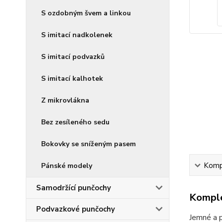
S ozdobným švem a linkou
S imitací nadkolenek
S imitací podvazků
S imitací kalhotek
Z mikrovlákna
Bez zesíleného sedu
Bokovky se sníženým pasem
Kompl
Pánské modely
Samodržící punčochy
Komple
Podvazkové punčochy
Jemné a p