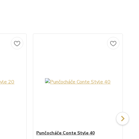
Punčocháče Conte Style 40
Pu