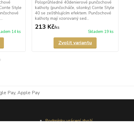
chové
Poloprůhledné 40denierové punčochové
Pr
 Conte Style
kalhoty (punčocháče, silonky) Conte Style
kal
Punčochové
40 se zeštíhlujícím efektem. Punčochové
20 
..
kalhoty mají vzorovaný sed...
maj
213 Kč
1
/
ks
ladem 14 ks
Skladem 19 ks
Zvolit variantu
Podmínky vrácení zboží
Reklamační řád