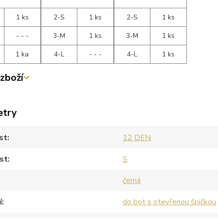
1 ks
2-S
1 ks
2-S
1 ks
- - -
3-M
1 ks
3-M
1 ks
1 ka
4-L
- - -
4-L
1 ks
zboží
etry
st
12 DEN
st
S
černá
í
do bot s otevřenou špičkou