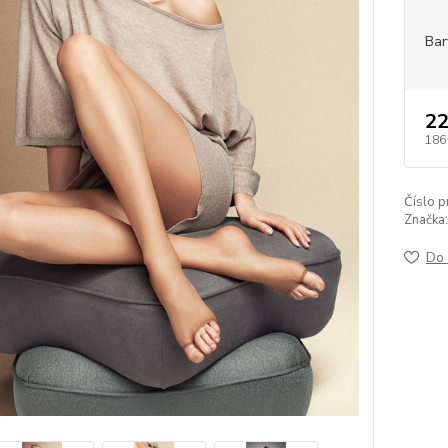
Bar
22
186
Číslo p
Značka:
Do 