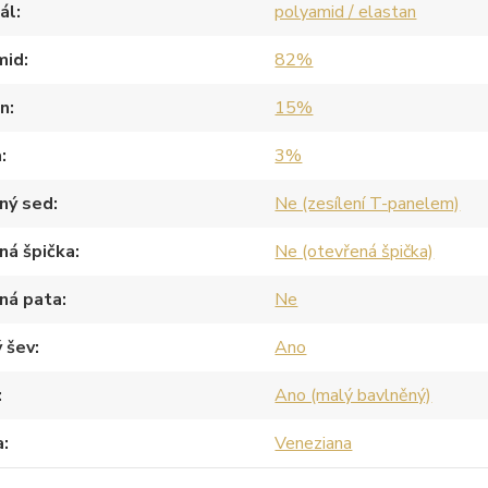
ál
polyamid / elastan
mid
82%
an
15%
a
3%
ný sed
Ne (zesílení T-panelem)
ná špička
Ne (otevřená špička)
ná pata
Ne
 šev
Ano
Ano (malý bavlněný)
a
Veneziana