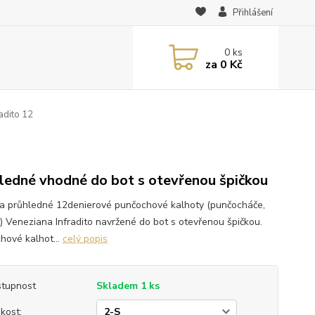
Přihlášení
0
ks
za
0 Kč
adito 12
ledné vhodné do bot s otevřenou špičkou
a průhledné 12denierové punčochové kalhoty (punčocháče,
y) Veneziana Infradito navržené do bot s otevřenou špičkou.
hové kalhot...
celý popis
tupnost
Skladem 1 ks
ikost: