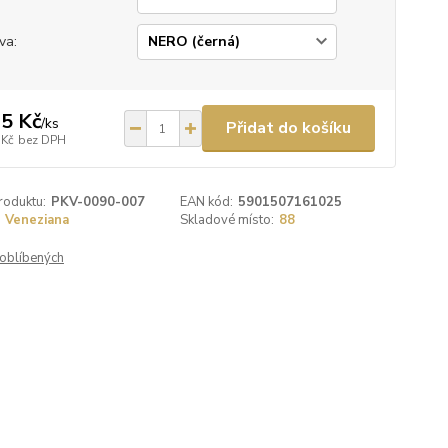
va:
5 Kč
/
ks
Přidat do košíku
 Kč
bez DPH
roduktu:
PKV-0090-007
EAN kód:
5901507161025
Veneziana
Skladové místo:
88
oblíbených