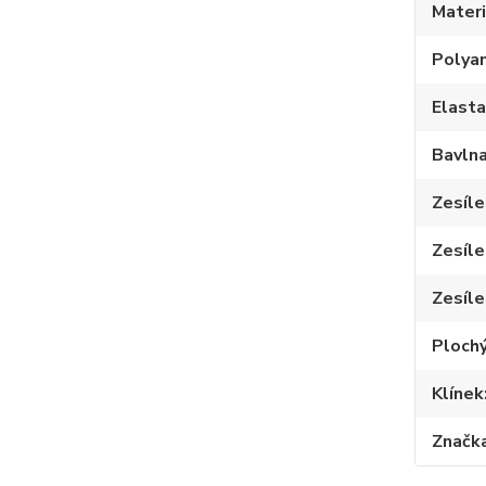
Materi
Polya
Elast
Bavln
Zesíle
Zesíle
Zesíle
Plochý
Klínek
Značk