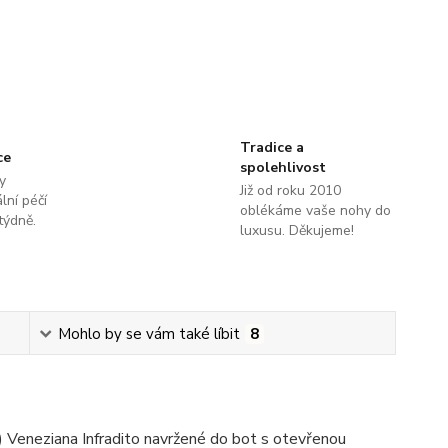
Tradice a
ce
spolehlivost
y
Již od roku 2010
lní péčí
oblékáme vaše nohy do
týdně.
luxusu. Děkujeme!
Mohlo by se vám také líbit
8
 Veneziana Infradito navržené do bot s otevřenou