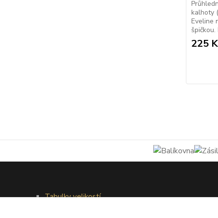
Průhled
kalhoty 
Eveline 
špičkou.
225 K
Tabulky velikostí
Doprava a platba