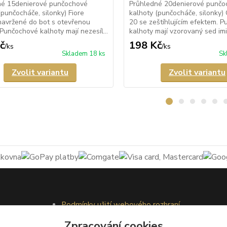
né 15denierové punčochové
Průhledné 20denierové punčo
(punčocháče, silonky) Fiore
kalhoty (punčocháče, silonky)
navržené do bot s otevřenou
20 se zeštíhlujícím efektem. 
 Punčochové kalhoty mají nezesíl...
kalhoty mají vzorovaný sed imi.
č
198 Kč
/
ks
/
ks
Skladem 18 ks
Sk
Zvolit variantu
Zvolit variantu
Podmínky užití webového rozhraní
Obchodní podmínky
Zpracování cookies