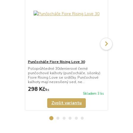
Punčocháče Fiore Rising Love 30
Punčocháče 
Poloprůhledné 30denierové černé
Průhledné 2
punčochové kalhoty (punčocháče, silonky)
kalhoty (pun
Fiore Rising Love se srdíčky. Punčochové
Shower se sr
kalhoty mají nezesílený sed, ne...
nezesílený se
298 Kč
287 Kč
/
ks
/
ks
Skladem 3 ks
Zvolit variantu