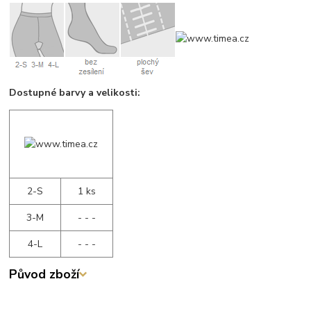
Dostupné barvy a velikosti:
2-S
1 ks
3-M
- - -
4-L
- - -
Původ zboží