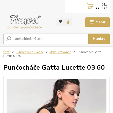
0
ks
za
0 Kč
Menu
Hledat
Úvod
Punčocháče a silonky
Módní vzorované
Punčocháče Gatta
Lucette 03 60
Punčocháče Gatta Lucette 03 60