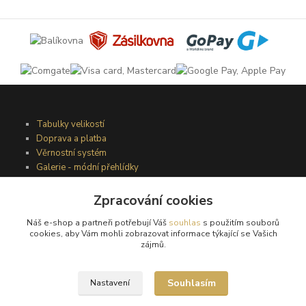
Tabulky velikostí
Doprava a platba
Věrnostní systém
Galerie - módní přehlídky
Zpracování cookies
Podmínky užití webového rozhraní
Náš e-shop a partneři potřebují Váš
souhlas
s použitím souborů
Obchodní podmínky
cookies, aby Vám mohli zobrazovat informace týkající se Vašich
Ochrana osobních údajů
zájmů.
Kontakty
Souhlasím
Nastavení