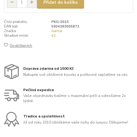
Přidat do košíku
Číslo produktu:
PKG-0015
EAN kód:
5904383005872
Značka:
Gatta
Skladové místo:
42
Do oblíbených
Doprava zdarma od 1500 Kč
Nakupte své oblíbené kousky a poštovné zaplatíme za vás.
Pečlivá expedice
Vaše objednávky balíme s maximální péčí a odesíláme 2x
týdně.
Tradice a spolehlivost
Již od roku 2010 oblékáme vaše nohy do luxusu. Děkujeme!