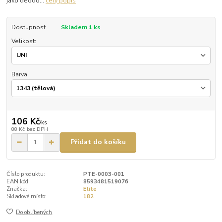
jako deodo...
celý popis
Dostupnost
Skladem 1 ks
Velikost:
Barva:
106 Kč
/
ks
88 Kč
bez DPH
Přidat do košíku
Číslo produktu:
PTE-0003-001
EAN kód:
8593481519076
Značka:
Elite
Skladové místo:
182
Do oblíbených