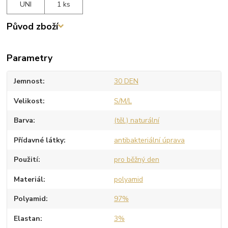
UNI
1 ks
Původ zboží
Parametry
Jemnost
30 DEN
Velikost
S/M/L
Barva
(těl.) naturální
Přídavné látky
antibakteriální úprava
Použití
pro běžný den
Materiál
polyamid
Polyamid
97%
Elastan
3%