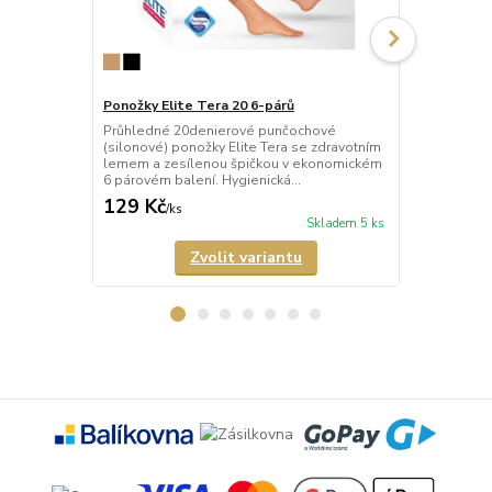
Ponožky Elite Tera 20 6-párů
Ponožky Con
Průhledné 20denierové punčochové
Neprůhledné
(silonové) ponožky Elite Tera se zdravotním
ponožky Cont
lemem a zesílenou špičkou v ekonomickém
komfortní le
6 párovém balení. Hygienická...
129 Kč
68 Kč
/
ks
/
ks
Skladem 5 ks
Zvolit variantu