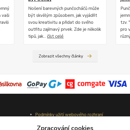
jemný
Nošení barevných punčocháčů může
Punč
 vaši
být skvělým způsobem, jak vyjádřit
jemn
avili
svou kreativitu a přidat do svého
tzv. 
m
outfitu zajímavý prvek. Zde je několik
pro 
tipů, jak...
číst celé
různý
Zobrazit všechny články
Podmínky užití webového rozhraní
Obchodní podmínky
Zpracování cookies
Ochrana osobních údajů