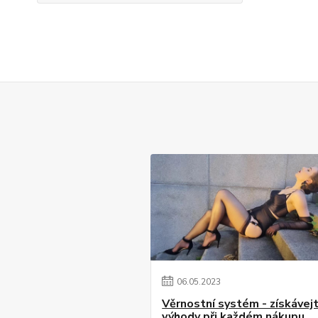
06
.
05
.
2023
Věrnostní systém - získávej
výhody při každém nákupu