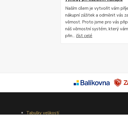
Naším cílem je vytvořit vám pří
nákupní zážitek a odměnit vás za
věrnost. Proto jsme pro vás připr
náš věrnostní systém, který vá
přin...
číst celé
Tabulky velikostí
Doprava a platba
Věrnostní systém