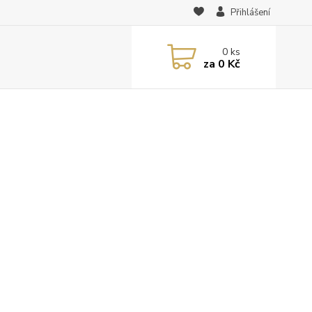
Přihlášení
0
ks
za
0 Kč