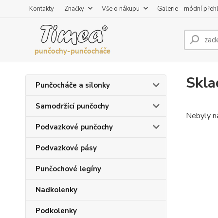
Kontakty
Značky
Vše o nákupu
Galerie - módní přeh
Skla
Punčocháče a silonky
Samodržící punčochy
Nebyly n
Podvazkové punčochy
Podvazkové pásy
Punčochové legíny
Nadkolenky
Podkolenky