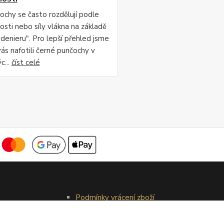
ochy se často rozdělují podle
osti nebo síly vlákna na základě
"denieru". Pro lepší přehled jsme
vás nafotili černé punčochy v
c...
číst celé
Podmínky vrácení zboží
Reklamační řád