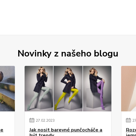
Novinky z našeho blogu
27
.
02
.
2023
2
te
Jak nosit barevné punčocháče a
Roz
být trendy
jem