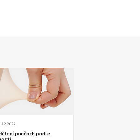
7
.
12
.
2022
dělení punčoch podle
nosti