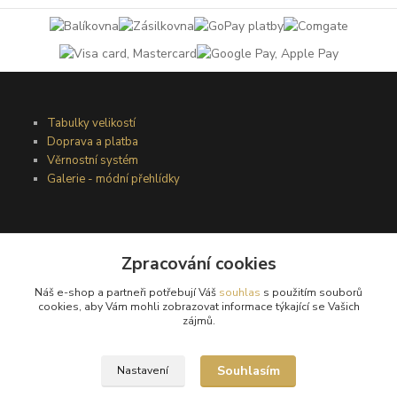
Tabulky velikostí
Doprava a platba
Věrnostní systém
Galerie - módní přehlídky
Podmínky užití webového rozhraní
Zpracování cookies
Obchodní podmínky
Ochrana osobních údajů
Náš e-shop a partneři potřebují Váš
souhlas
s použitím souborů
Kontakty
cookies, aby Vám mohli zobrazovat informace týkající se Vašich
zájmů.
Podmínky vrácení zboží
Souhlasím
Nastavení
Reklamační řád