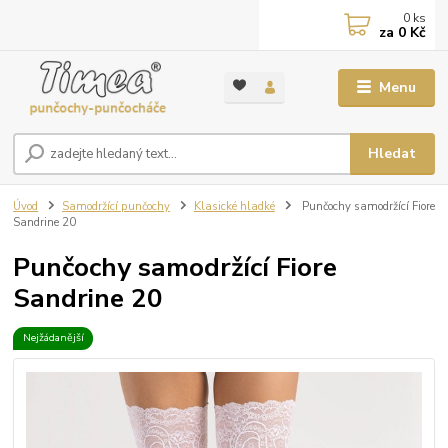
0
ks
za
0 Kč
Menu
Hledat
Úvod
Samodržící punčochy
Klasické hladké
Punčochy samodržící Fiore
Sandrine 20
Punčochy samodržící Fiore
Sandrine 20
Nejžádanější