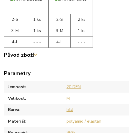
2-S
1 ks
2-S
2 ks
3-M
1 ks
3-M
1 ks
4-L
- - -
4-L
- - -
Původ zboží
Parametry
Jemnost
20 DEN
Velikost
M
Barva
bílá
Materiál
polyamid / elastan
Polyamid
86%