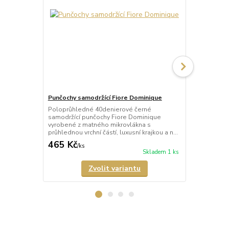
Punčochy samodržící Fiore Dominique
Punčochy sa
Poloprůhledné 40denierové černé
Průhledné 2
samodržící punčochy Fiore Dominique
tělové) samo
vyrobené z matného mikrovlákna s
Arabesque s 
průhlednou vrchní částí, luxusní krajkou a n...
a neviditeln
465 Kč
678 Kč
/
ks
/
ks
Skladem 1 ks
Zvolit variantu