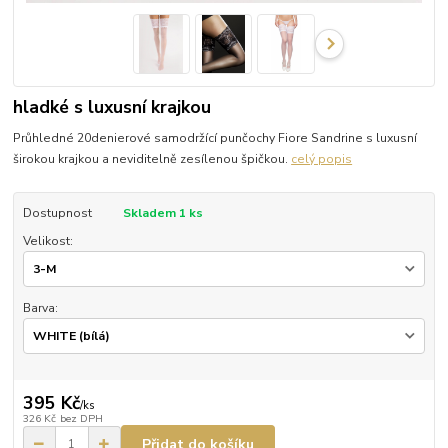
hladké s luxusní krajkou
Průhledné 20denierové samodržící punčochy Fiore Sandrine s luxusní
širokou krajkou a neviditelně zesílenou špičkou.
celý popis
Dostupnost
Skladem 1 ks
Velikost:
Barva:
395 Kč
/
ks
326 Kč
bez DPH
Přidat do košíku