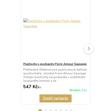
Punčochy s podvazky Fiore Amour Sauvage
Punčochy s 
Průhledné 20denierové punčochové kalhoty
Průhledné 2
(punčocháče, silonky) Fiore Amour Sauvage
kalhoty (pun
imitující punčochy na podvazky s ozdobným
Rouge imituj
leopardím lemem a ne...
červeným ori
547 Kč
547 Kč
/
ks
/
ks
Skladem 2 ks
Zvolit variantu