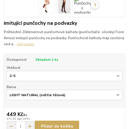
imitující punčochy na podvazky
Průhledné 20denierové punčochové kalhoty (punčocháče, silonky) Fiore
Amour imitující punčochy na podvazky. Punčochové kalhoty mají zesílený
sed a...
celý popis
Dostupnost
Skladem 1 ks
Velikost:
Barva:
449 Kč
/
ks
371 Kč
bez DPH
Přidat do košíku