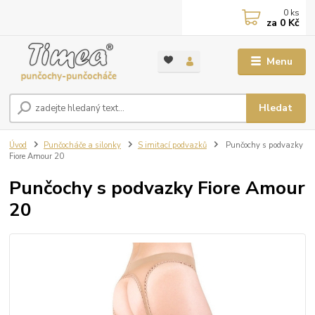
0
ks
za
0 Kč
Menu
Hledat
Úvod
Punčocháče a silonky
S imitací podvazků
Punčochy s podvazky
Fiore Amour 20
Punčochy s podvazky Fiore Amour
20