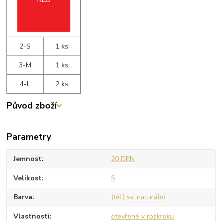
2-S
1 ks
3-M
1 ks
4-L
2 ks
Původ zboží
Parametry
Jemnost
20 DEN
Velikost
S
Barva
(těl.) sv. naturální
Vlastnosti
otevřené v rozkroku