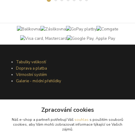
Tabulky velikostí
Doprava a platba
Věrnostní systém
Galerie - módní přehlídky
Podmínky užití webového rozhraní
Obchodní podmínky
Zpracování cookies
Ochrana osobních údajů
Náš e-shop a partneři potřebují Váš
souhlas
s použitím souborů
Kontakty
cookies, aby Vám mohli zobrazovat informace týkající se Vašich
zájmů.