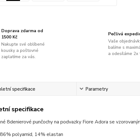
Doprava zdarma od
Pečlivá expedi
1500 Kč
Vaše objednávk
Nakupte své oblíbené
balíme s maximá
kousky a poštovné
a odesíláme 2x 
zaplatíme za vás.
etní specifikace
Parametry
tní specifikace
mné 8denierové punčochy na podvazky Fiore Adora se vzorovaným
86% polyamid, 14% elastan