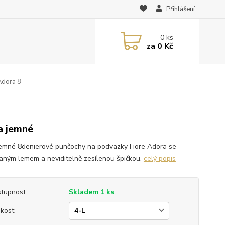
Přihlášení
0
ks
za
0 Kč
Adora 8
a jemné
jemné 8denierové punčochy na podvazky Fiore Adora se
aným lemem a neviditelně zesílenou špičkou.
celý popis
tupnost
Skladem 1 ks
ikost: