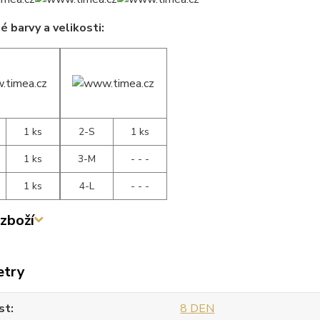
 barvy a velikosti:
1 ks
2-S
1 ks
1 ks
3-M
- - -
1 ks
4-L
- - -
zboží
etry
st
8 DEN