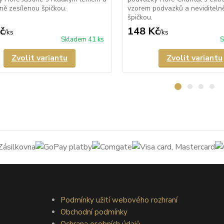
lně zesílenou špičkou.
vzorem podvazků a neviditeln
špičkou.
č
148 Kč
/
ks
/
ks
Skladem 41 ks
S
Zvolit variantu
Zvolit variantu
Podmínky užití webového rozhraní
Obchodní podmínky
Ochrana osobních údajů