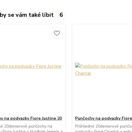
by se vám také líbit
6
y na podvazky Fiore Justine 20
Punčochy na podvazky Fior
né 20denierové punčochy na
Průhledné 20denierové punčo
 Fiore Justine s hladkým lemem a
podvazky Fiore Chantal s ext