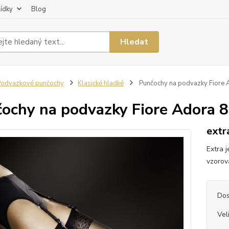
lídky
Blog
Hledat
odvazkové punčochy
Klasické hladké
Punčochy na podvazky Fiore 
ochy na podvazky Fiore Adora 8
extr
Extra 
vzorov
Dos
Vel