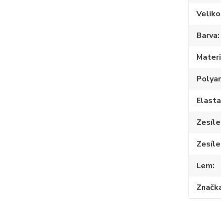
Veliko
Barva
Materi
Polya
Elast
Zesíle
Zesíle
Lem
Značk