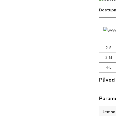
Dostupné
2-S
3-M
4-L
Původ 
Param
Jemno