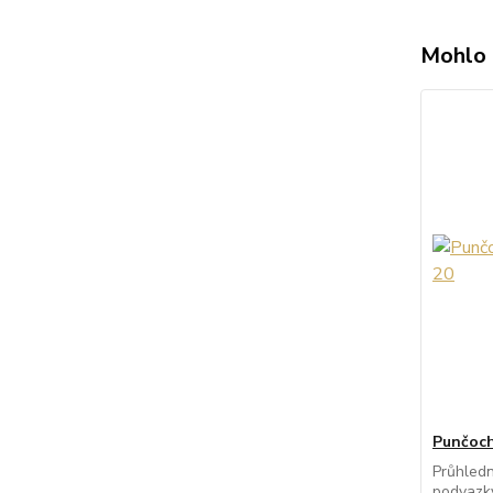
Mohlo 
Punčoch
Průhled
podvazky