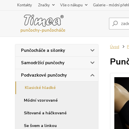
Kontakty
Značky
Vše o nákupu
Galerie - módní přeh
Úvod
P
Punčocháče a silonky
Punč
Samodržící punčochy
Podvazkové punčochy
Klasické hladké
Módní vzorované
Síťované a háčkované
Se švem a linkou