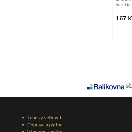
nevidite
167 K
Tabulky velikostí
Doprava a platba
Věrnostní systém