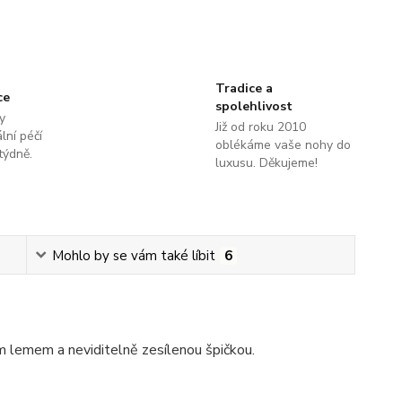
Tradice a
ce
spolehlivost
y
Již od roku 2010
lní péčí
oblékáme vaše nohy do
týdně.
luxusu. Děkujeme!
Mohlo by se vám také líbit
6
 lemem a neviditelně zesílenou špičkou.