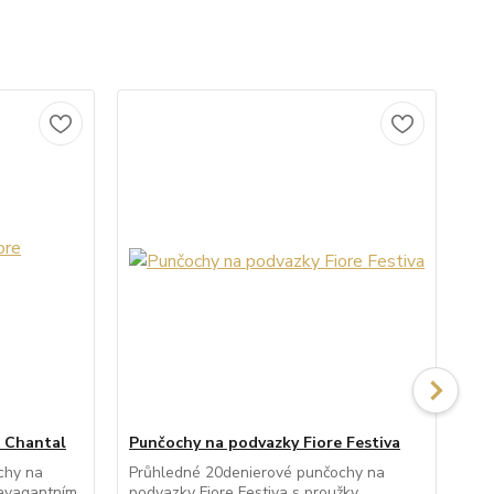
e Chantal
Punčochy na podvazky Fiore Festiva
Pu
chy na
Průhledné 20denierové punčochy na
Pr
ravagantním
podvazky Fiore Festiva s proužky,
pod