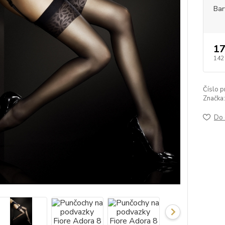
Bar
17
142
Číslo p
Značka:
Do 