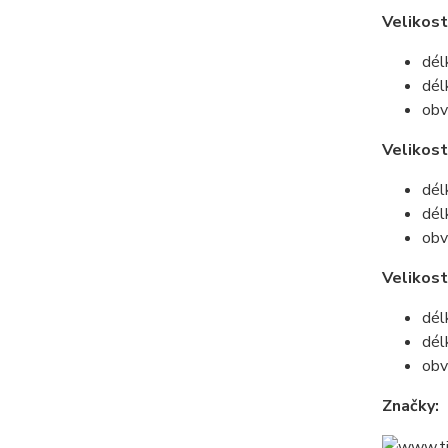
Velikost
dél
dél
obv
Velikos
dél
dél
obv
Velikost
dél
dél
obv
Značky: