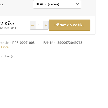
va:
2 Kč
/
ks
Přidat do košíku
 Kč
bez DPH
roduktu:
PPF-0007-003
EAN kód:
5900672049763
Fiore
oblíbených