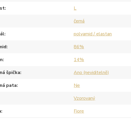
st
L
černá
ál
polyamid / elastan
mid
86%
an
14%
ná špička
Ano (neviditelně)
ná pata
Ne
Vzorovaný
a
Fiore