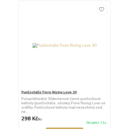
Punčocháče Fiore Rising Love 30
Poloprůhledné 30denierové černé punčochové
kalhoty (punčocháče, silonky) Fiore Rising Love se
srdíčky. Punčochové kalhoty mají nezesílený sed,
ne...
298 Kč
/
ks
Skladem 3 ks