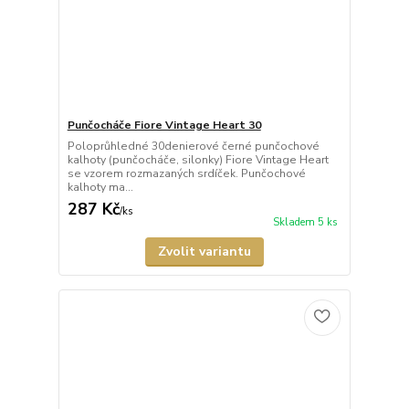
Punčocháče Fiore Vintage Heart 30
Poloprůhledné 30denierové černé punčochové
kalhoty (punčocháče, silonky) Fiore Vintage Heart
se vzorem rozmazaných srdíček. Punčochové
kalhoty ma...
287 Kč
/
ks
Skladem 5 ks
Zvolit variantu