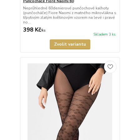
Punčocháče Fiore Naomi 60
Neprůhledné 60denierové punčochové kalhoty
(punčocháče) Fiore Naomi z matného mikrovlákna s
třpytivým zlatým květinovým vzorem na levé i pravé
no...
398 Kč
/
ks
Skladem 3 ks
Zvolit variantu