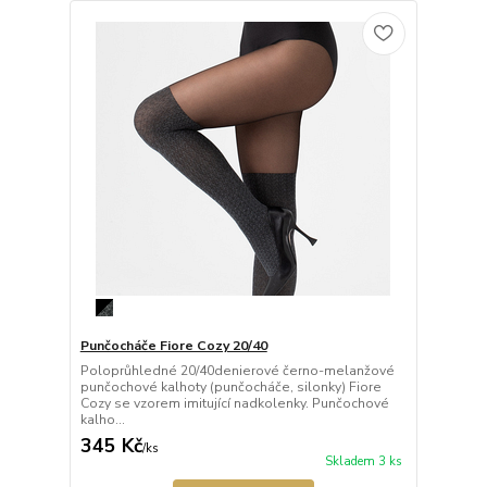
Punčocháče Fiore Cozy 20/40
Poloprůhledné 20/40denierové černo-melanžové
punčochové kalhoty (punčocháče, silonky) Fiore
Cozy se vzorem imitující nadkolenky. Punčochové
kalho...
345 Kč
/
ks
Skladem 3 ks