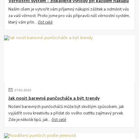
Věrnostní systém - získávejte výhody při každém nákupu
Naším cílem je vytvořit vám příjemný nákupní zážitek a odměnit vás
za vaši věrnost. Proto jsme pro vás připravili náš věrnostní systém,
který vám přin...
číst celé
27
.
02
.
2023
Jak nosit barevné punčocháče a být trendy
Nošení barevných punčocháčů může být skvělým způsobem, jak
vyjádřit svou kreativitu a přidat do svého outfitu zajímavý prvek.
Zde je několik tipů, jak...
číst celé