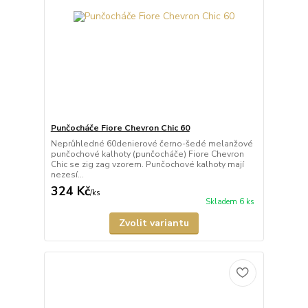
Punčocháče Fiore Chevron Chic 60
Neprůhledné 60denierové černo-šedé melanžové
punčochové kalhoty (punčocháče) Fiore Chevron
Chic se zig zag vzorem. Punčochové kalhoty mají
nezesí...
324 Kč
/
ks
Skladem 6 ks
Zvolit variantu