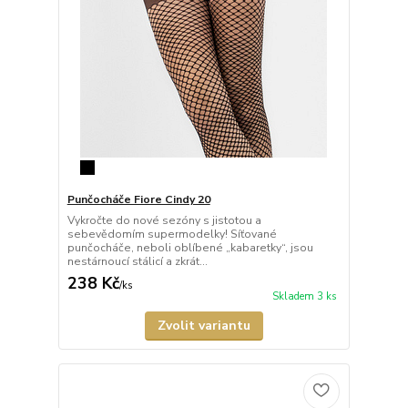
Punčocháče Fiore Cindy 20
Vykročte do nové sezóny s jistotou a
sebevědomím supermodelky! Síťované
punčocháče, neboli oblíbené „kabaretky“, jsou
nestárnoucí stálicí a zkrát...
238 Kč
/
ks
Skladem 3 ks
Zvolit variantu