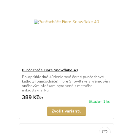
Punčocháče Fiore Snowflake 40
Poloprůhledné 40denierové černé punčochové
kalhoty (punčocháče) Fiore Snowflake s krémovými
sněhovými vločkami vyrobené z matného
mikrovlákna. Pu...
389 Kč
/
ks
Skladem 1 ks
Zvolit variantu