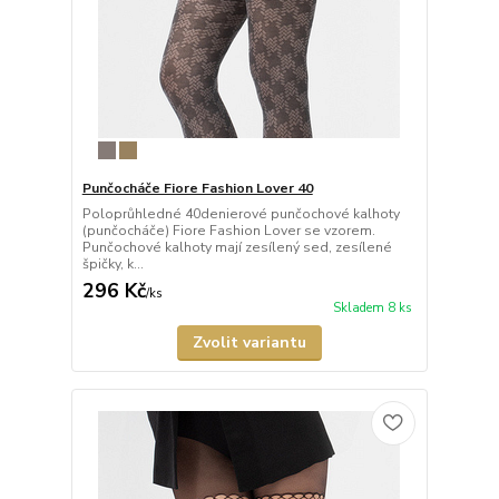
Punčocháče Fiore Fashion Lover 40
Poloprůhledné 40denierové punčochové kalhoty
(punčocháče) Fiore Fashion Lover se vzorem.
Punčochové kalhoty mají zesílený sed, zesílené
špičky, k...
296 Kč
/
ks
Skladem 8 ks
Zvolit variantu