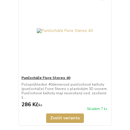
Punčocháče Fiore Stereo 40
Poloprůhledné 40denierové punčochové kalhoty
(punčocháče) Fiore Stereo s plastickým 3D vzorem.
Punčochové kalhoty mají nezesílený sed, zesílené
š...
286 Kč
/
ks
Skladem 7 ks
Zvolit variantu