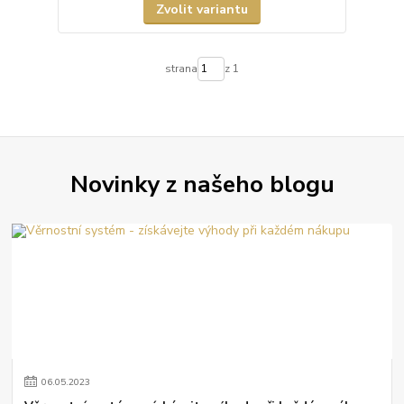
Zvolit variantu
strana
z 1
Novinky z našeho blogu
06
.
05
.
2023