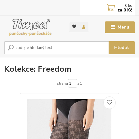
0
ks
za
0 Kč
Menu
Hledat
Kolekce: Freedom
strana
z 1