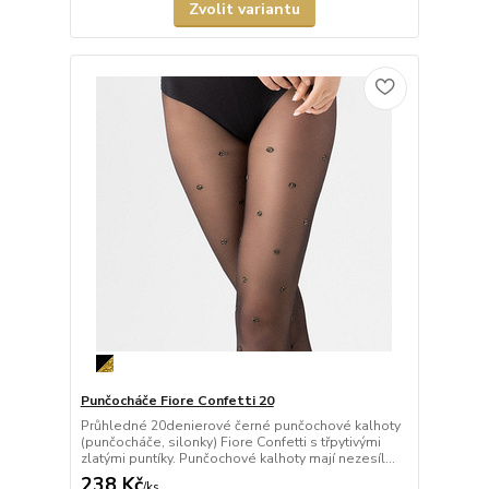
Zvolit variantu
Punčocháče Fiore Confetti 20
Průhledné 20denierové černé punčochové kalhoty
(punčocháče, silonky) Fiore Confetti s třpytivými
zlatými puntíky. Punčochové kalhoty mají nezesíl...
238 Kč
/
ks