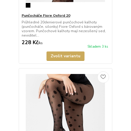
Punčocháče Fiore Oxford 20
Průhledné 20denierové punčochové kalhoty
(punčocháče, silonky) Fiore Oxford s károvaným
vzorem. Punčochové kalhoty mají nezesílený sed,
neviditel...
228 Kč
/
ks
Skladem 3 ks
Zvolit variantu