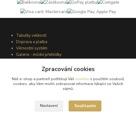
Tabulky velikostí
Doprava a platba
Věrnostní systém
Galerie - módní přehlídky
Zpracování cookies
Podmínky užití webového rozhraní
Náš e-shop a partneři potřebují Váš
souhlas
s použitím souborů
Obchodní podmínky
cookies, aby Vám mohli zobrazovat informace týkající se Vašich
Ochrana osobních údajů
zájmů.
Kontakty
Souhlasím
Nastavení
Podmínky vrácení zboží
Reklamační řád