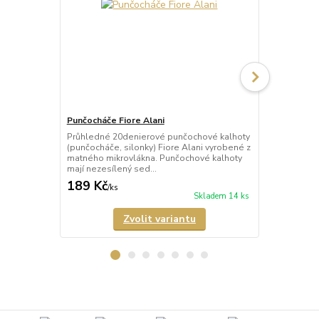
Punčocháče Fiore Alani
Punčocháče 
Průhledné 20denierové punčochové kalhoty
Průhledné 1
(punčocháče, silonky) Fiore Alani vyrobené z
kalhoty (pun
matného mikrovlákna. Punčochové kalhoty
Punčochové k
mají nezesílený sed...
zesílené špič
189 Kč
69 Kč
/
ks
/
ks
Skladem 14 ks
Zvolit variantu