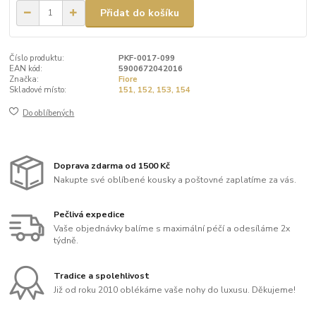
Přidat do košíku
Číslo produktu:
PKF-0017-099
EAN kód:
5900672042016
Značka:
Fiore
Skladové místo:
151, 152, 153, 154
Do oblíbených
Doprava zdarma od 1500 Kč
Nakupte své oblíbené kousky a poštovné zaplatíme za vás.
Pečlivá expedice
Vaše objednávky balíme s maximální péčí a odesíláme 2x
týdně.
Tradice a spolehlivost
Již od roku 2010 oblékáme vaše nohy do luxusu. Děkujeme!