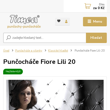
0
ks
za
0 Kč
Menu
Hledat
Úvod
Punčocháče a silonky
Klasické hladké
Punčocháče Fiore Lili 20
Punčocháče Fiore Lili 20
Nejžádanější