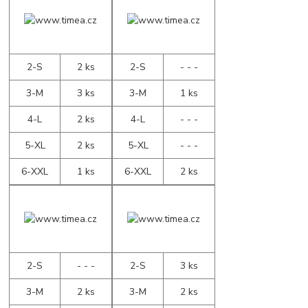
2-S
2 ks
2-S
- - -
3-M
3 ks
3-M
1 ks
4-L
2 ks
4-L
- - -
5-XL
2 ks
5-XL
- - -
6-XXL
1 ks
6-XXL
2 ks
2-S
- - -
2-S
3 ks
3-M
2 ks
3-M
2 ks