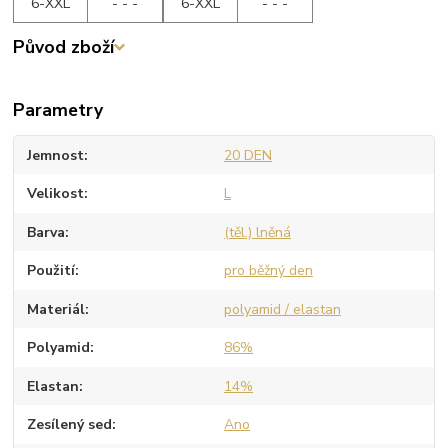
6-XXL
- - -
6-XXL
- - -
Původ zboží
Parametry
Jemnost
20 DEN
Velikost
L
Barva
(těl.) lněná
Použití
pro běžný den
Materiál
polyamid / elastan
Polyamid
86%
Elastan
14%
Zesílený sed
Ano