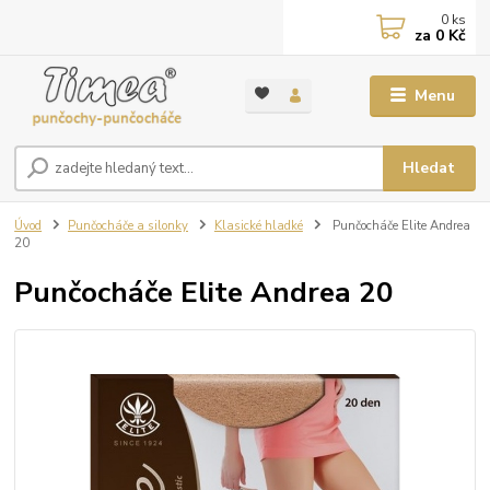
0
ks
za
0 Kč
Menu
Hledat
Úvod
Punčocháče a silonky
Klasické hladké
Punčocháče Elite Andrea
20
Punčocháče Elite Andrea 20