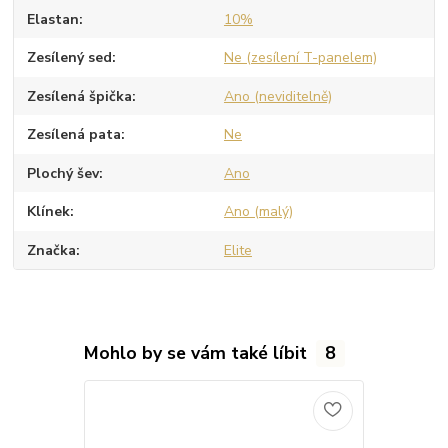
Elastan
10%
Zesílený sed
Ne (zesílení T-panelem)
Zesílená špička
Ano (neviditelně)
Zesílená pata
Ne
Plochý šev
Ano
Klínek
Ano (malý)
Značka
Elite
Mohlo by se vám také líbit
8