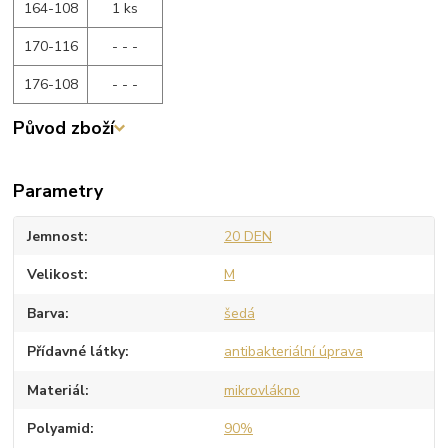
164-108
1 ks
170-116
- - -
176-108
- - -
Původ zboží
Parametry
Jemnost
20 DEN
Velikost
M
Barva
šedá
Přídavné látky
antibakteriální úprava
Materiál
mikrovlákno
Polyamid
90%