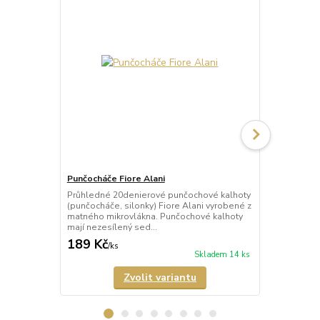
Punčocháče Fiore Alani
Punčocháče F
Průhledné 20denierové punčochové kalhoty
Průhledné 2
(punčocháče, silonky) Fiore Alani vyrobené z
(punčocháče,
matného mikrovlákna. Punčochové kalhoty
kalhoty mají 
mají nezesílený sed...
malý bavlněný
189 Kč
158 Kč
/
ks
/
ks
Skladem 14 ks
Zvolit variantu