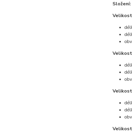
Složení:
Velikost
dél
dél
obv
Velikos
dél
dél
obv
Velikost
dél
dél
obv
Velikost