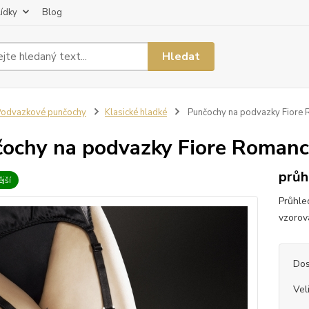
lídky
Blog
Hledat
odvazkové punčochy
Klasické hladké
Punčochy na podvazky Fiore
ochy na podvazky Fiore Romanc
průh
jší
Průhle
vzorov
Dos
Vel