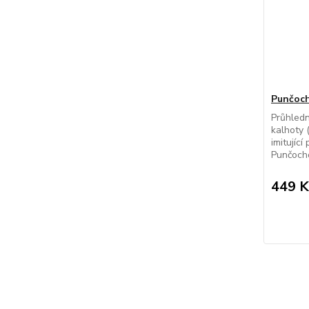
Punčoch
Průhled
kalhoty 
imitujíc
Punčocho
449 K