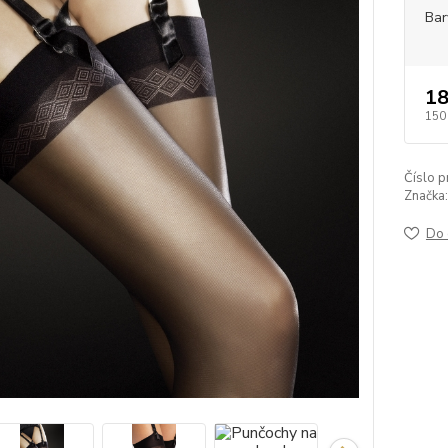
Bar
18
150
Číslo p
Značka:
Do 