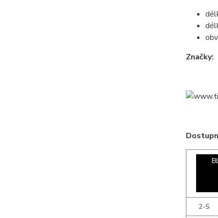
dél
dél
obv
Značky:
Dostupné
2-S