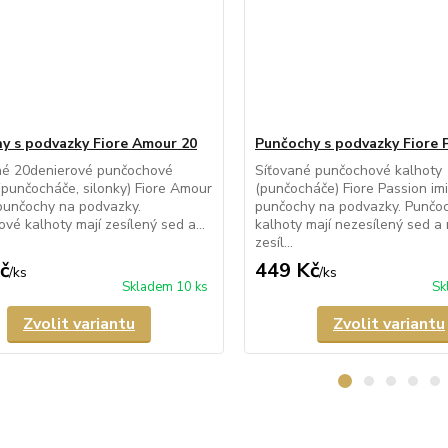
y s podvazky Fiore Amour 20
Punčochy s podvazky Fiore 
né 20denierové punčochové
Síťované punčochové kalhoty
(punčocháče, silonky) Fiore Amour
(punčocháče) Fiore Passion imit
í punčochy na podvazky.
punčochy na podvazky. Punčo
vé kalhoty mají zesílený sed a...
kalhoty mají nezesílený sed a 
zesíl...
č
449 Kč
/
ks
/
ks
Skladem 10 ks
Sk
Zvolit variantu
Zvolit variantu