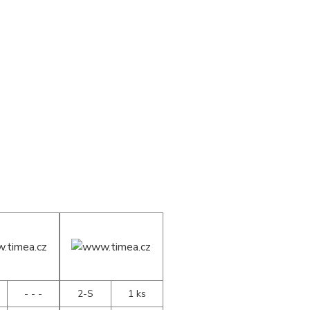
- - -
2-S
1 ks