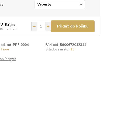
va:
2 Kč
/
ks
Přidat do košíku
 Kč
bez DPH
roduktu:
PPF-0004
EAN kód:
5900672042344
Fiore
Skladové místo:
13
oblíbených