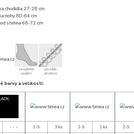
ka chodidla 27-28 cm
ka nohy 80-84 cm
od stehna 68-72 cm
 barvy a velikosti:
- - -
2-S
3 ks
2-S
1 ks
2-S