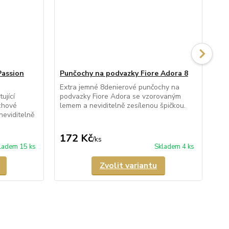
Passion
Punčochy na podvazky Fiore Adora 8
Pu
Extra jemné 8denierové punčochy na
Pr
ující
podvazky Fiore Adora se vzorovaným
pod
chové
lemem a neviditelně zesílenou špičkou.
nev
neviditelně
172 Kč
1
/
ks
ladem 15 ks
Skladem 4 ks
Zvolit variantu