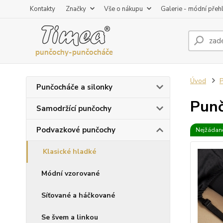
Kontakty
Značky
Vše o nákupu
Galerie - módní přeh
Úvod
P
Punčocháče a silonky
Punč
Samodržící punčochy
Podvazkové punčochy
Nejžádaně
Klasické hladké
Módní vzorované
Síťované a háčkované
Se švem a linkou