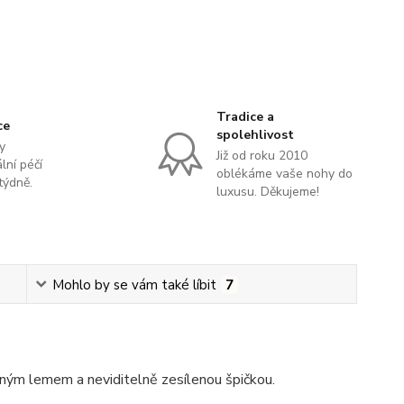
Tradice a
ce
spolehlivost
y
Již od roku 2010
lní péčí
oblékáme vaše nohy do
týdně.
luxusu. Děkujeme!
Mohlo by se vám také líbit
7
ým lemem a neviditelně zesílenou špičkou.