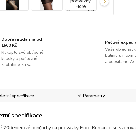
Doprava zdarma od
Pečlivá expedi
1500 Kč
Vaše objednávk
Nakupte své oblíbené
balíme s maximá
kousky a poštovné
a odesíláme 2x 
zaplatíme za vás.
etní specifikace
Parametry
tní specifikace
é 20denierové punčochy na podvazky Fiore Romance se vzorovan