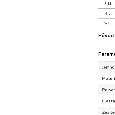
3-M
4-L
5-XL
Původ 
Param
Jemno
Materi
Polya
Elast
Zesíle