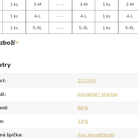
1 ks
3-M
- - -
3-M
1 ks
3-M
1 ks
4-L
- - -
4-L
1 ks
4-L
1 ks
5-XL
- - -
5-XL
1 ks
5-XL
zboží
etry
st
20 DEN
ál
polyamid / elastan
mid
86%
an
14%
ná špička
Ano (neviditelně)