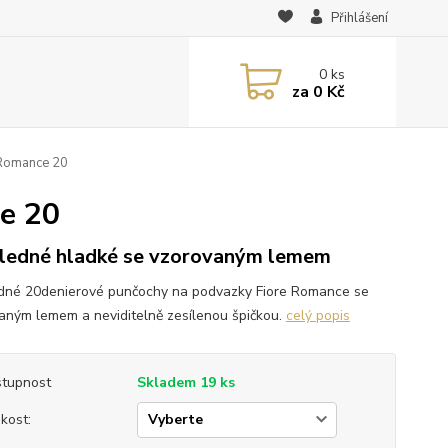
Přihlášení
0
ks
za
0 Kč
 Romance 20
e 20
ledné hladké se vzorovaným lemem
dné 20denierové punčochy na podvazky Fiore Romance se
aným lemem a neviditelně zesílenou špičkou.
celý popis
tupnost
Skladem 19 ks
ikost: