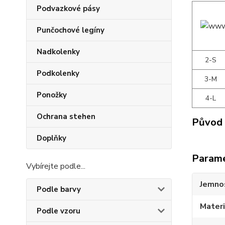
Podvazkové pásy
Punčochové legíny
Nadkolenky
2-S
Podkolenky
3-M
Ponožky
4-L
Ochrana stehen
Původ 
Doplňky
Param
Vybírejte podle...
Jemno
Podle barvy
Materi
Podle vzoru