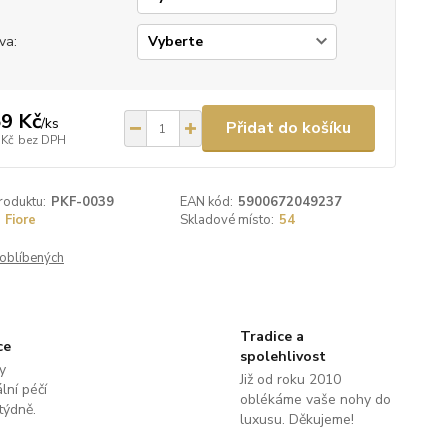
va:
9 Kč
/
ks
Přidat do košíku
 Kč
bez DPH
roduktu:
PKF-0039
EAN kód:
5900672049237
Fiore
Skladové místo:
54
oblíbených
Tradice a
ce
spolehlivost
y
Již od roku 2010
lní péčí
oblékáme vaše nohy do
týdně.
luxusu. Děkujeme!