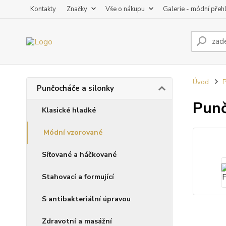
Kontakty
Značky
Vše o nákupu
Galerie - módní přeh
Úvod
P
Punčocháče a silonky
Punč
Klasické hladké
Módní vzorované
Síťované a háčkované
Stahovací a formující
S antibakteriální úpravou
Zdravotní a masážní