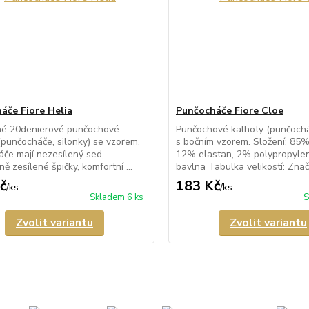
áče Fiore Helia
Punčocháče Fiore Cloe
né 20denierové punčochové
Punčochové kalhoty (punčocháč
(punčocháče, silonky) se vzorem.
s bočním vzorem. Složení: 85%
če mají nezesílený sed,
12% elastan, 2% polypropyle
ně zesílené špičky, komfortní ...
bavlna Tabulka velikostí: Znač.
č
183 Kč
/
ks
/
ks
Skladem 6 ks
S
Zvolit variantu
Zvolit variantu