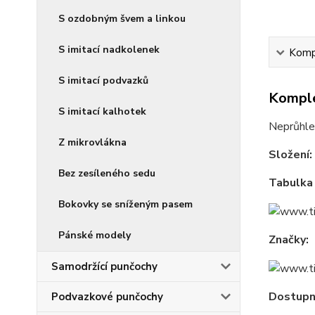
S ozdobným švem a linkou
S imitací nadkolenek
Kompl
S imitací podvazků
Komple
S imitací kalhotek
Neprůhle
Z mikrovlákna
Složení:
Bez zesíleného sedu
Tabulka 
Bokovky se sníženým pasem
Pánské modely
Značky:
Samodržící punčochy
Dostupné
Podvazkové punčochy