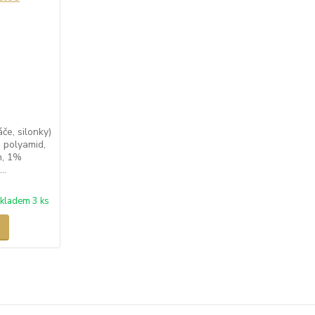
e, silonky)
 polyamid,
n, 1%
..
kladem 3 ks