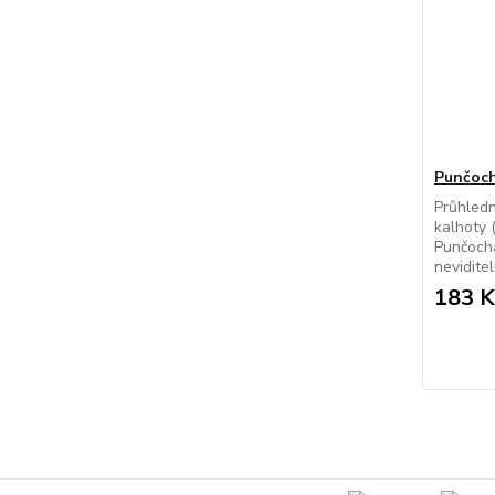
Punčoch
Průhled
kalhoty 
Punčochá
neviditel
183 K