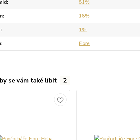
mid
81%
an
18%
a
1%
a
Fiore
by se vám také líbit
2