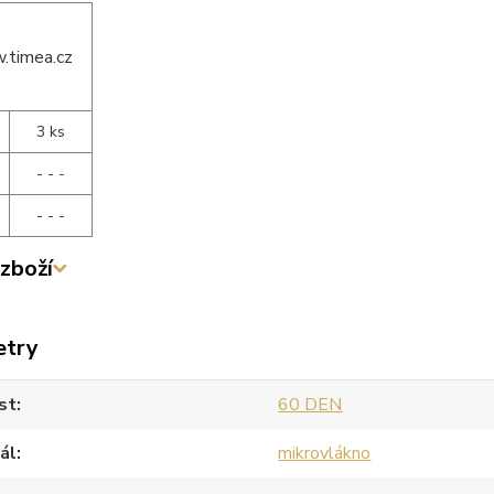
3 ks
- - -
- - -
zboží
etry
st
60 DEN
ál
mikrovlákno