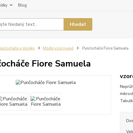
lídky
Blog
Hledat
unčocháče a silonky
Módní vzorované
Punčocháče Fiore Samuela
ocháče Fiore Samuela
vzor
Neprůh
mikrov
Tabulka
Dos
Vel