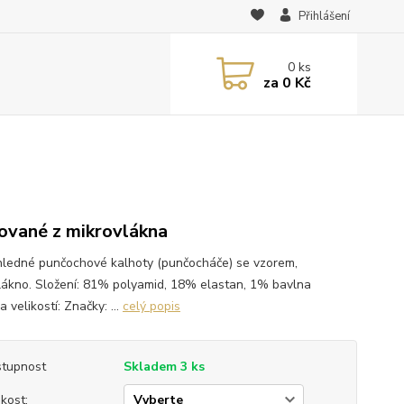
Přihlášení
0
ks
za
0 Kč
ované z mikrovlákna
ledné punčochové kalhoty (punčocháče) se vzorem,
lákno. Složení: 81% polyamid, 18% elastan, 1% bavlna
 velikostí: Značky: ...
celý popis
tupnost
Skladem 3 ks
ikost: