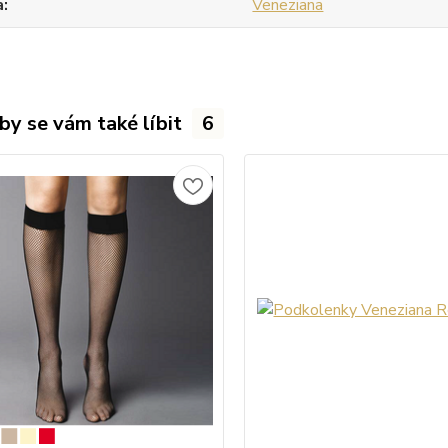
a
Veneziana
by se vám také líbit
6