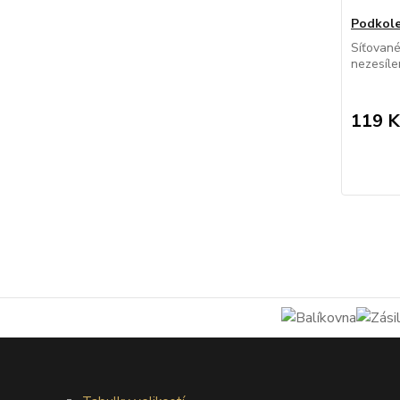
Podkole
Síťovan
nezesíle
119 K