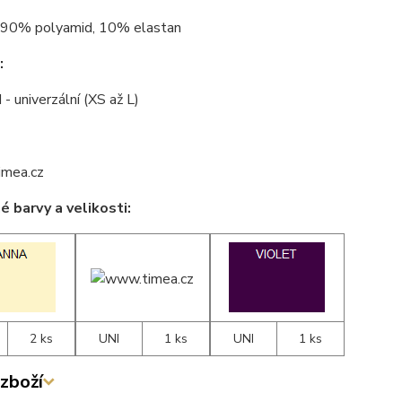
90% polyamid, 10% elastan
:
 - univerzální (XS až L)
 barvy a velikosti:
2 ks
UNI
1 ks
UNI
1 ks
zboží