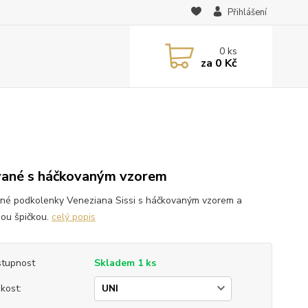
Přihlášení
0
ks
za
0 Kč
vané s háčkovaným vzorem
né podkolenky Veneziana Sissi s háčkovaným vzorem a
nou špičkou.
celý popis
tupnost
Skladem 1 ks
ikost: