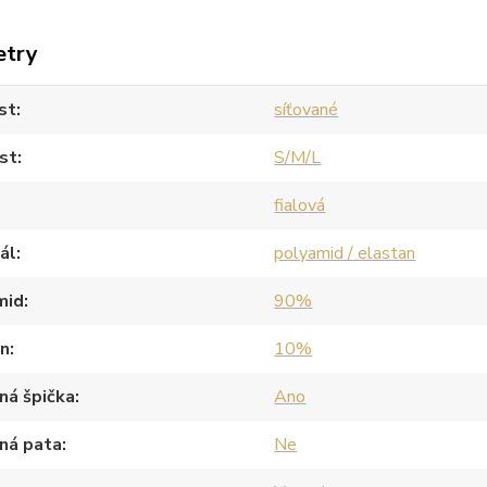
etry
st
síťované
st
S/M/L
fialová
ál
polyamid / elastan
mid
90%
an
10%
ná špička
Ano
ná pata
Ne