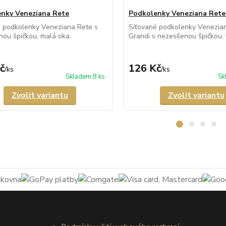
nky Veneziana Rete
Podkolenky Veneziana Rete
é podkolenky Veneziana Rete s
Síťované podkolenky Venezia
nou špičkou, malá oka.
Grandi s nezesílenou špičkou, 
č
126 Kč
/
ks
/
ks
Skladem 8 ks
Sk
Zvolit variantu
Zvolit variantu