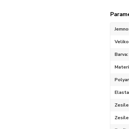
Param
Jemno
Veliko
Barva
Materi
Polya
Elast
Zesíle
Zesíle