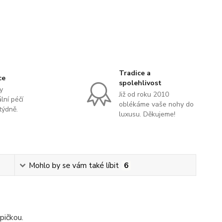
Tradice a
ce
spolehlivost
y
Již od roku 2010
lní péčí
oblékáme vaše nohy do
týdně.
luxusu. Děkujeme!
Mohlo by se vám také líbit
6
pičkou.