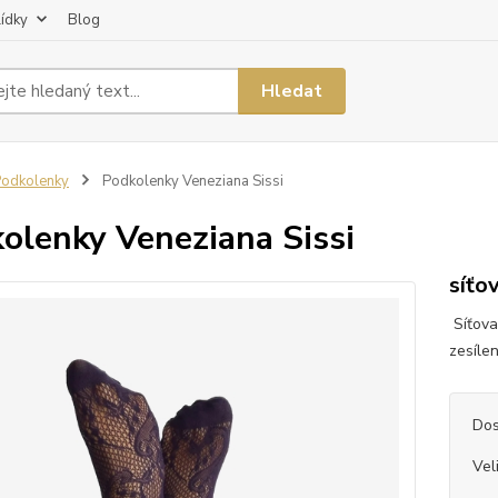
lídky
Blog
Hledat
odkolenky
Podkolenky Veneziana Sissi
olenky Veneziana Sissi
síťo
Síťova
zesíle
Dos
Vel