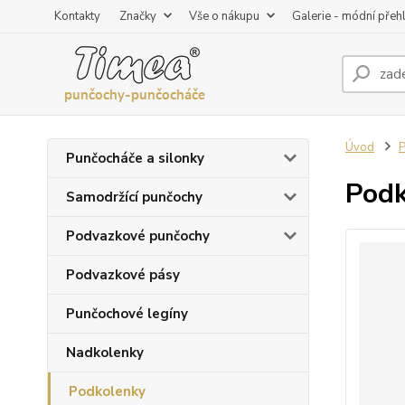
Kontakty
Značky
Vše o nákupu
Galerie - módní přeh
Úvod
P
Punčocháče a silonky
Podk
Samodržící punčochy
Podvazkové punčochy
Podvazkové pásy
Punčochové legíny
Nadkolenky
Podkolenky