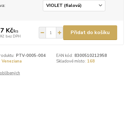
va:
7 Kč
/
ks
Přidat do košíku
 Kč
bez DPH
roduktu:
PTV-0005-004
EAN kód:
8300510212958
Veneziana
Skladové místo:
168
oblíbených