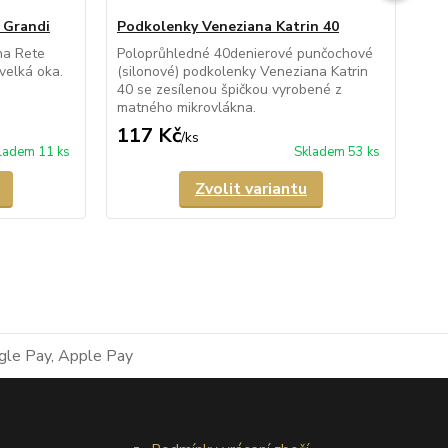
 Grandi
Podkolenky Veneziana Katrin 40
Po
na Rete
Poloprůhledné 40denierové punčochové
Ne
velká oka.
(silonové) podkolenky Veneziana Katrin
pod
40 se zesílenou špičkou vyrobené z
zes
matného mikrovlákna.
mik
117 Kč
82
/
ks
ladem 11 ks
Skladem 53 ks
Zvolit variantu